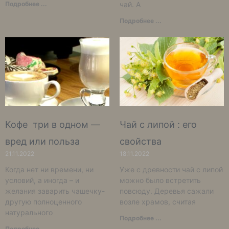
Подробнее ...
чай. А
Подробнее ...
Кофе три в одном —
Чай с липой : его
вред или польза
свойства
21.11.2022
18.11.2022
Когда нет ни времени, ни
Уже с древности чай с липой
условий, а иногда – и
можно было встретить
желания заварить чашечку-
повсюду. Деревья сажали
другую полноценного
возле храмов, считая
натурального
Подробнее ...
Подробнее ...