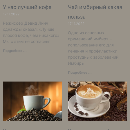
У нас лучший кофе
Чай имбирный какая
17.11.2022
польза
Режиссер Дэвид Линч
17.11.2022
однажды сказал: «Лучше
Одно из основных
плохой кофе, чем никакого».
применений имбиря –
Мы с этим не согласны!
использование его для
Подробнее ...
лечения и профилактики
простудных заболеваний.
Имбирь
Подробнее ...