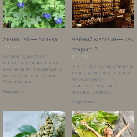
Анчан чай — польза
Чайный магазин — как
17.11.2022
открыть?
Сегодня существует
17.11.2022
множество чайных сортов.
В 2017 году сформировалась
Многие из них производят в
тенденция к росту интереса
Китае. Однако не только
потребителей к
Поднебесная
качественному чаю в
Подробнее ...
Украине. Согласно
Подробнее ...