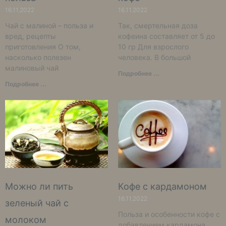
16.11.2022
16.11.2022
Чай с малиной – польза и
Так, смертельная доза
вред, рецепты
кофеина составляет от 5 до
приготовления О том,
10 гр Для взрослого
насколько полезен
человека. В большой
малиновый чай
Подробнее ...
Подробнее ...
Можно ли пить
Кофе с кардамоном
16.11.2022
зеленый чай с
Польза и особенности кофе с
молоком
добавлением кардамона