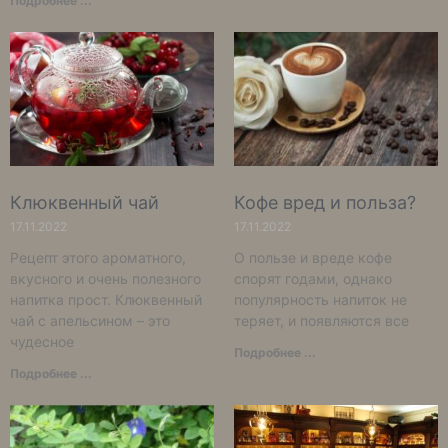
Подробнее ...
Клюквенный чай
Кофе вред и польза?
17.11.2022
17.11.2022
Рецепт этого ароматного,
О пользе и вреде кофе
вкусного и очень полезного
спорят годами, однако
напитка прост. Клюквенный
популярность напиток не
чай с апельсином – это
теряет, и появляются все
чудесное
Подробнее ...
Подробнее ...