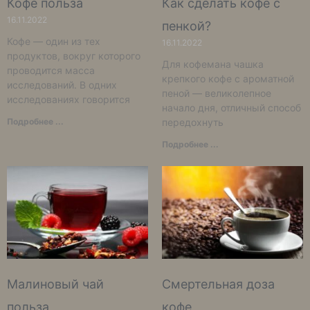
Кофе польза
Как сделать кофе с
16.11.2022
пенкой?
Кофе — один из тех
16.11.2022
продуктов, вокруг которого
Для кофемана чашка
проводится масса
крепкого кофе с ароматной
исследований. В одних
пеной — великолепное
исследованиях говорится
начало дня, отличный способ
Подробнее ...
передохнуть
Подробнее ...
Малиновый чай
Смертельная доза
польза
кофе