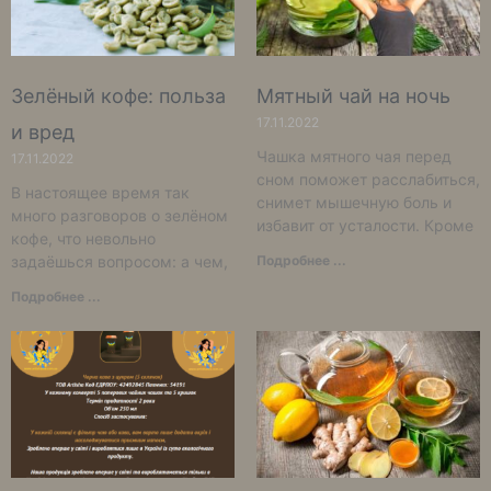
Зелёный кофе: польза
Мятный чай на ночь
17.11.2022
и вред
Чашка мятного чая перед
17.11.2022
сном поможет расслабиться,
В настоящее время так
снимет мышечную боль и
много разговоров о зелёном
избавит от усталости. Кроме
кофе, что невольно
задаёшься вопросом: а чем,
Подробнее ...
Подробнее ...