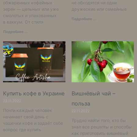
обжаренных кофейных
не обходятся ни одни
зерен — цельных или уже
дружеские или семейные
смолотых и упакованных
Подробнее ...
в ваккум. От стиля
Подробнее ...
Купить кофе в Украине
Вишнёвый чай –
22.11.2022
польза
Почти каждый человек
22.11.2022
начинает свой день с
Трудно найти того, кто бы
чашечки кофе и задаёт себе
знал все рецепты и способы
вопрос где купить
как приготовить вишнёвый