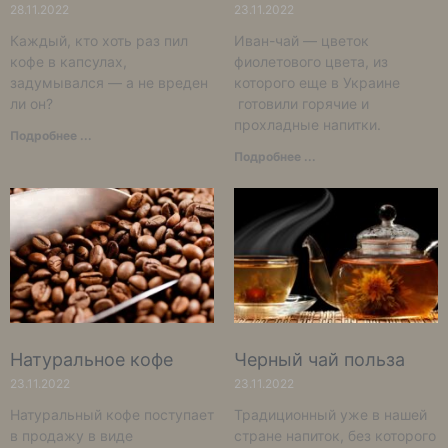
28.11.2022
23.11.2022
Каждый, кто хоть раз пил
Иван-чай — цветок
кофе в капсулах,
фиолетового цвета, из
задумывался — а не вреден
которого еще в Украине
ли он?
готовили горячие и
прохладные напитки.
Подробнее ...
Подробнее ...
Натуральное кофе
Черный чай польза
23.11.2022
23.11.2022
Натуральный кофе поступает
Традиционный уже в нашей
в продажу в виде
стране напиток, без которого