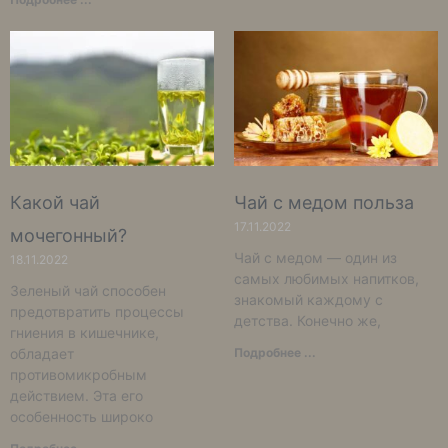
Какой чай
Чай с медом польза
17.11.2022
мочегонный?
Чай с медом — один из
18.11.2022
самых любимых напитков,
Зеленый чай способен
знакомый каждому с
предотвратить процессы
детства. Конечно же,
гниения в кишечнике,
обладает
Подробнее ...
противомикробным
действием. Эта его
особенность широко