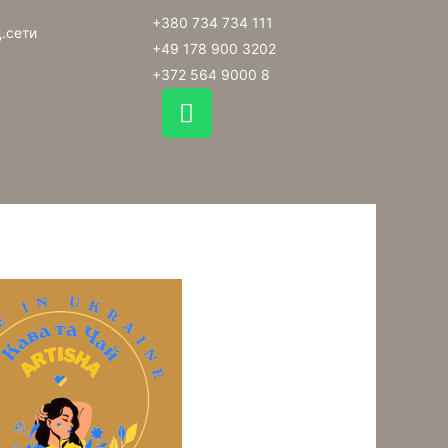
+380 734 734 111
.сети
+49 178 900 3202
+372 564 9000 8
W
h
a
t
s
a
p
p