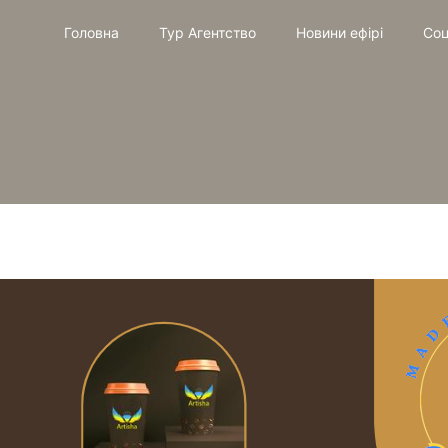
Головна
Тур Агентство
Новини ефірі
Соц