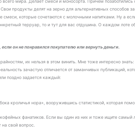
 всего мира. Делает смеси и моносорта. Причем позаботились
. Свои продукты делят на зерно для альтернативных способов за
 смеси, которые сочетаются с молочными напитками. Ну а есл
нкретный терруар, то и тут для вас отдушина. О каждом лоте 
 если он не понравился покупателю или вернуть деньги.
райностям, их нельзя в этом винить. Мне тоже интересно знать:
еальность зачастую отличается от заманчивых публикаций, кот
или поздно задается каждый:
лубока кроличья нора», вооружившись статистикой, которая пом
кофейных фанатиков. Если вы один из них и тоже ищите самый л
 на свой вопрос.