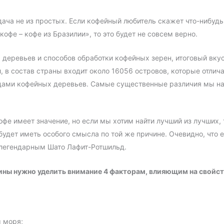
дача не из простых. Если кофейный любитель скажет что-нибуд
офе – кофе из Бразилии», то это будет не совсем верно.
еревьев и способов обработки кофейных зерен, итоговый вкус 
 в состав страны входит около 16056 островов, которые отлича
видами кофейных деревьев. Самые существенные различия мы 
фе имеет значение, но если мы хотим найти лучший из лучших,
будет иметь особого смысла по той же причине. Очевидно, чт
 легендарным Шато Лафит-Ротшильд.
ины нужно уделить внимание 4 факторам, влияющим на свойст
 моря;