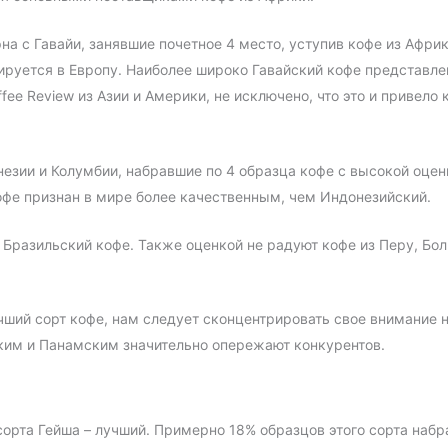
 с Гавайи, занявшие почетное 4 место, уступив кофе из Африки.
тируется в Европу. Наиболее широко Гавайский кофе представлен
ee Review из Азии и Америки, не исключено, что это и привело
незии и Колумбии, набравшие по 4 образца кофе с высокой оцен
офе признан в мире более качественным, чем Индонезийский.
и Бразильский кофе. Также оценкой не радуют кофе из Перу, Бо
чший сорт кофе, нам следует сконцентрировать свое внимание 
ским и Панамским значительно опережают конкурентов.
сорта Гейша – лучший. Примерно 18% образцов этого сорта набр