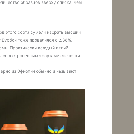
оличество образцов вверху списка, чем
цов этого сорта сумели набрать высший
т Бурбон тоже провалился с 2.38%.
ртами. Практически каждый пятый
е распространенными сортами спешелти
зерно из Эфиопии обычно и называют