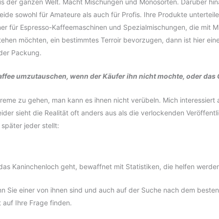
us der ganzen Welt. Macht Mischungen und Monosorten. Darüber hi
 sowohl für Amateure als auch für Profis. Ihre Produkte unterteilen 
ner für Espresso-Kaffeemaschinen und Spezialmischungen, die mit M
hen möchten, ein bestimmtes Terroir bevorzugen, dann ist hier eine V
 der Packung.
affee umzutauschen, wenn der Käufer ihn nicht mochte, oder das
reme zu gehen, man kann es ihnen nicht verübeln. Mich interessiert
ider sieht die Realität oft anders aus als die verlockenden Veröffentl
später jeder stellt:
f das Kaninchenloch geht, bewaffnet mit Statistiken, die helfen werden
enn Sie einer von ihnen sind und auch auf der Suche nach dem besten
 auf Ihre Frage finden.