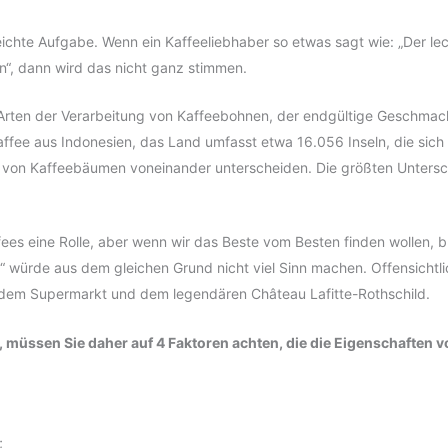
leichte Aufgabe. Wenn ein Kaffeeliebhaber so etwas sagt wie: „Der lec
en“, dann wird das nicht ganz stimmen.
 Arten der Verarbeitung von Kaffeebohnen, der endgültige Geschma
affee aus Indonesien, das Land umfasst etwa 16.056 Inseln, die si
von Kaffeebäumen voneinander unterscheiden. Die größten Untersc
ffees eine Rolle, aber wenn wir das Beste vom Besten finden wollen, 
“ würde aus dem gleichen Grund nicht viel Sinn machen. Offensichtl
 dem Supermarkt und dem legendären Château Lafitte-Rothschild.
, müssen Sie daher auf 4 Faktoren achten, die die Eigenschaften v
;