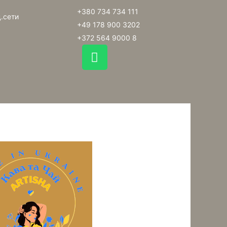
+380 734 734 111
.сети
+49 178 900 3202
+372 564 9000 8
W
h
a
t
s
a
p
p