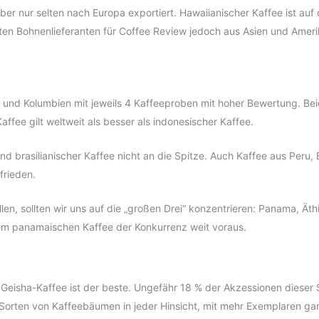
aber nur selten nach Europa exportiert. Hawaiianischer Kaffee ist a
sten Bohnenlieferanten für Coffee Review jedoch aus Asien und Ameri
n und Kolumbien mit jeweils 4 Kaffeeproben mit hoher Bewertung. Bei
affee gilt weltweit als besser als indonesischer Kaffee.
nd brasilianischer Kaffee nicht an die Spitze. Auch Kaffee aus Peru,
frieden.
len, sollten wir uns auf die „großen Drei“ konzentrieren: Panama, Ät
em panamaischen Kaffee der Konkurrenz weit voraus.
 Geisha-Kaffee ist der beste. Ungefähr 18 % der Akzessionen dieser 
 Sorten von Kaffeebäumen in jeder Hinsicht, mit mehr Exemplaren gan