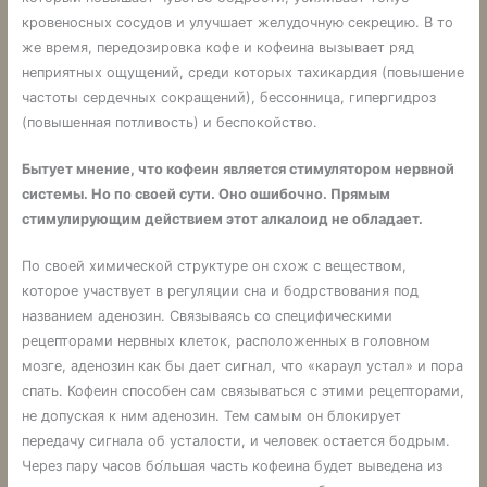
кровеносных сосудов и улучшает желудочную секрецию. В то
же время, передозировка кофе и кофеина вызывает ряд
неприятных ощущений, среди которых тахикардия (повышение
частоты сердечных сокращений), бессонница, гипергидроз
(повышенная потливость) и беспокойство.
Бытует мнение, что кофеин является стимулятором нервной
системы. Но по своей сути. Оно ошибочно. Прямым
стимулирующим действием этот алкалоид не обладает.
По своей химической структуре он схож с веществом,
которое участвует в регуляции сна и бодрствования под
названием аденозин. Связываясь со специфическими
рецепторами нервных клеток, расположенных в головном
мозге, аденозин как бы дает сигнал, что «караул устал» и пора
спать. Кофеин способен сам связываться с этими рецепторами,
не допуская к ним аденозин. Тем самым он блокирует
передачу сигнала об усталости, и человек остается бодрым.
Через пару часов бо́льшая часть кофеина будет выведена из