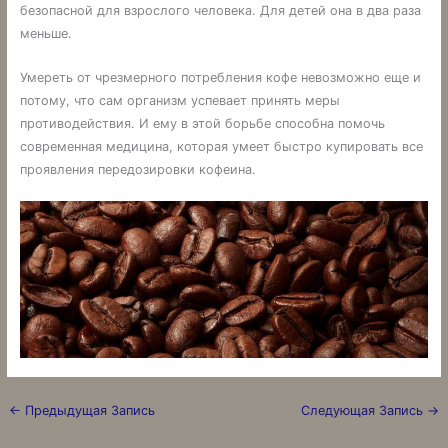
безопасной для взрослого человека. Для детей она в два раза
меньше.
Умереть от чрезмерного потребления кофе невозможно еще и
потому, что сам организм успевает принять меры
противодействия. И ему в этой борьбе способна помочь
современная медицина, которая умеет быстро купировать все
проявления передозировки кофеина.
←
Предыдущая Запись
Следующая Запись
→