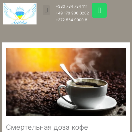
Перейти
W
+380 734 734 111
Menu
к
h
+49 178 900 3202
содержимому
a
+372 564 9000 8
t
s
a
p
p
Смертельная доза кофе