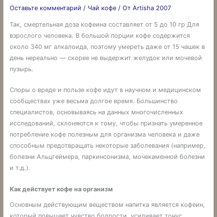
Оставьте комментарий
/
Чай кофе
/ От
Artisha 2007
Так, смертельная доза кофеина составляет от 5 до 10 гр Для
взрослого человека. В большой порции кофе содержится
около 340 мг алкалоида, поэтому умереть даже от 15 чашек в
день нереально — скорее не выдержит желудок или мочевой
пузырь.
Споры о вреде и пользе кофе идут в научном и медицинском
сообществах уже весьма долгое время. Большинство
специалистов, основываясь на данных многочисленных
исследований, склоняются к тому, чтобы признать умеренное
потребление кофе полезным для организма человека и даже
способным предотвращать некоторые заболевания (например,
болезни Альцгеймера, паркинсонизма, мочекаменной болезни
и т.д.).
Как действует кофе на организм
Основным действующим веществом напитка является кофеин,
который повышает чувство бодрости, усиливает тонус