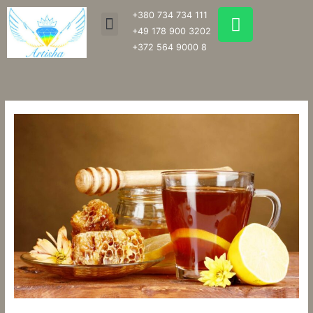
Перейти
W
+380 734 734 111
Menu
к
h
+49 178 900 3202
содержимому
a
+372 564 9000 8
t
s
a
p
p