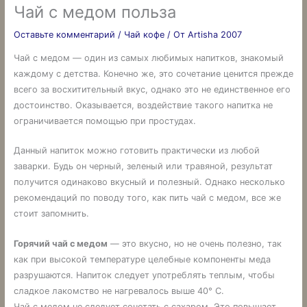
Чай с медом польза
Оставьте комментарий
/
Чай кофе
/ От
Artisha 2007
Чай с медом — один из самых любимых напитков, знакомый
каждому с детства. Конечно же, это сочетание ценится прежде
всего за восхитительный вкус, однако это не единственное его
достоинство. Оказывается, воздействие такого напитка не
ограничивается помощью при простудах.
Данный напиток можно готовить практически из любой
заварки. Будь он черный, зеленый или травяной, результат
получится одинаково вкусный и полезный. Однако несколько
рекомендаций по поводу того, как пить чай с медом, все же
стоит запомнить.
Горячий чай с медом
— это вкусно, но не очень полезно, так
как при высокой температуре целебные компоненты меда
разрушаются. Напиток следует употреблять теплым, чтобы
сладкое лакомство не нагревалось выше 40° С.
Чай с медом не следует сочетать с сахаром. Это повышает