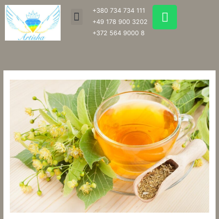
Перейти
W
+380 734 734 111
Menu
к
h
+49 178 900 3202
содержимому
a
+372 564 9000 8
t
s
a
p
p