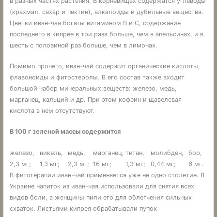
в разных частях растения. В корневищах содержатся углеводы
(крахмал, сахар и пектин), алкалоиды и дубильные вещества.
Цветки иван-чая богаты витамином B и С, содержание
последнего в кипрее в три раза больше, чем в апельсинах, и в
шесть с половиной раз больше, чем в лимонах.
Помимо прочего, иван-чай содержит органические кислоты,
флавоноиды и фитостеролы. В его состав также входит
большой набор минеральных веществ: железо, медь,
марганец, кальций и др. При этом кофеин и щавелевая
кислота в нем отсутствуют.
В 100 г зеленой массы содержится
железо,
никель,
медь,
марганец,
титан,
молибден,
бор,
2,3 мг;
1,3 мг;
2,3 мг;
16 мг;
1,3 мг;
0,44 мг;
6 мг.
В фитотерапии иван-чай применяется уже не одно столетие. В
Украине напиток из иван-чая использовали для снятия всех
видов боли, а женщины пили его для облегчения сильных
схваток. Листьями кипрея обрабатывали пупок