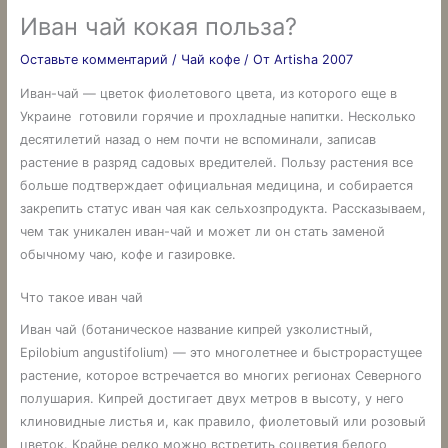
Иван чай кокая польза?
Оставьте комментарий
/
Чай кофе
/ От
Artisha 2007
Иван-чай — цветок фиолетового цвета, из которого еще в
Украине готовили горячие и прохладные напитки. Несколько
десятилетий назад о нем почти не вспоминали, записав
растение в разряд садовых вредителей. Пользу растения все
больше подтверждает официальная медицина, и собирается
закрепить статус иван чая как сельхозпродукта. Рассказываем,
чем так уникален иван-чай и может ли он стать заменой
обычному чаю, кофе и газировке.
Что такое иван чай
Иван чай (ботаническое название кипрей узколистный,
Epilobium angustifolium) — это многолетнее и быстрорастущее
растение, которое встречается во многих регионах Северного
полушария. Кипрей достигает двух метров в высоту, у него
клиновидные листья и, как правило, фиолетовый или розовый
цветок. Крайне редко можно встретить соцветия белого