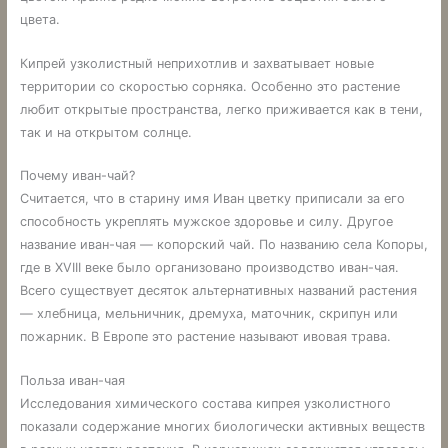
цвета.
Кипрей узколистный неприхотлив и захватывает новые
территории со скоростью сорняка. Особенно это растение
любит открытые пространства, легко приживается как в тени,
так и на открытом солнце.
Почему иван-чай?
Считается, что в старину имя Иван цветку приписали за его
способность укреплять мужское здоровье и силу. Другое
название иван-чая — копорский чай. По названию села Копоры,
где в XVIII веке было организовано производство иван-чая.
Всего существует десяток альтернативных названий растения
— хлебница, мельничник, дремуха, маточник, скрипун или
пожарник. В Европе это растение называют ивовая трава.
Польза иван-чая
Исследования химического состава кипрея узколистного
показали содержание многих биологически активных веществ