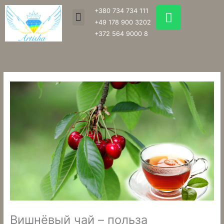
Перейти
W
+380 734 734 111
Menu
к
h
+49 178 900 3202
содержимому
a
+372 564 9000 8
t
s
a
p
p
Вишнёвый чай – польза