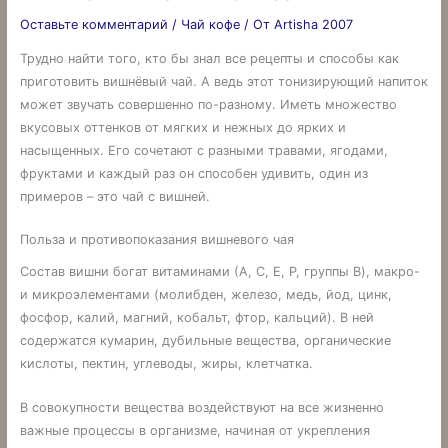
Оставьте комментарий
/
Чай кофе
/ От
Artisha 2007
Трудно найти того, кто бы знал все рецепты и способы как
приготовить вишнёвый чай. А ведь этот тонизирующий напиток
может звучать совершенно по-разному. Иметь множество
вкусовых оттенков от мягких и нежных до ярких и
насыщенных. Его сочетают с разными травами, ягодами,
фруктами и каждый раз он способен удивить, один из
примеров – это чай с вишней.
Польза и противопоказания вишневого чая
Состав вишни богат витаминами (А, С, Е, Р, группы B), макро-
и микроэлементами (молибден, железо, медь, йод, цинк,
фосфор, калий, магний, кобальт, фтор, кальций). В ней
содержатся кумарин, дубильные вещества, органические
кислоты, пектин, углеводы, жиры, клетчатка.
В совокупности вещества воздействуют на все жизненно
важные процессы в организме, начиная от укрепления