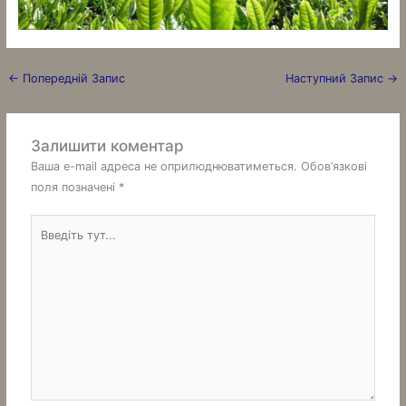
←
Попередній Запис
Наступний Запис
→
Залишити коментар
Ваша e-mail адреса не оприлюднюватиметься.
Обов’язкові
поля позначені
*
Введіть
тут...