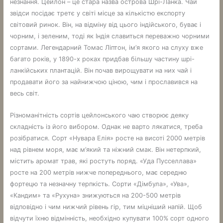
незнання. Цейлон – це стара назва острова Шрі-Ланка. Чай
звідси посідає третє у світі місце за кількістю експорту
світовий ринок. Він, на відміну від цього індійського, буває і
чорним, і зеленим, тоді як Індія славиться переважно чорними
сортами. Легендарний Томас Ліптон, ім’я якого на слуху вже
багато років, у 1890-х роках придбав більшу частину шрі-
ланкійських плантацій. Він почав вирощувати на них чай і
продавати його за найнижчою ціною, чим і прославився на
весь світ.
Різноманітність сортів цейлонського чаю створює деяку
складність із його вибором. Однак не варто лякатися, треба
розібратися. Сорт «Нувара Елія» росте на висоті 2000 метрів
над рівнем моря, має м’який та ніжний смак. Він нетерпкий,
містить аромат трав, які ростуть поряд. «Уда Пусселлава»
росте на 200 метрів нижче попереднього, має середню
фортецю та незначну терпкість. Сорти «Дімбула», «Ува»,
«Кандим» та «Рухуна» знижуються на 200-500 метрів
відповідно і чим нижчий рівень гір, тим міцніший напій. Щоб
відчути їхню відмінність, необхідно купувати 100% сорт одного