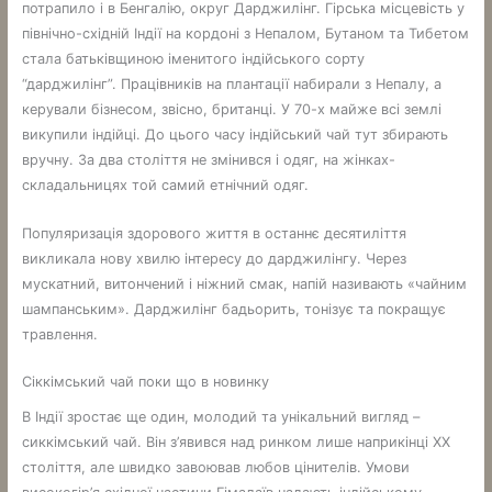
потрапило і в Бенгалію, округ Дарджилінг. Гірська місцевість у
північно-східній Індії на кордоні з Непалом, Бутаном та Тибетом
стала батьківщиною іменитого індійського сорту
“дарджилінг”. Працівників на плантації набирали з Непалу, а
керували бізнесом, звісно, ​​британці. У 70-х майже всі землі
викупили індійці. До цього часу індійський чай тут збирають
вручну. За два століття не змінився і одяг, на жінках-
складальницях той самий етнічний одяг.
Популяризація здорового життя в останнє десятиліття
викликала нову хвилю інтересу до дарджилінгу. Через
мускатний, витончений і ніжний смак, напій називають «чайним
шампанським». Дарджилінг бадьорить, тонізує та покращує
травлення.
Сіккімський чай поки що в новинку
В Індії зростає ще один, молодий та унікальний вигляд –
сиккімський чай. Він з’явився над ринком лише наприкінці ХХ
століття, але швидко завоював любов цінителів. Умови