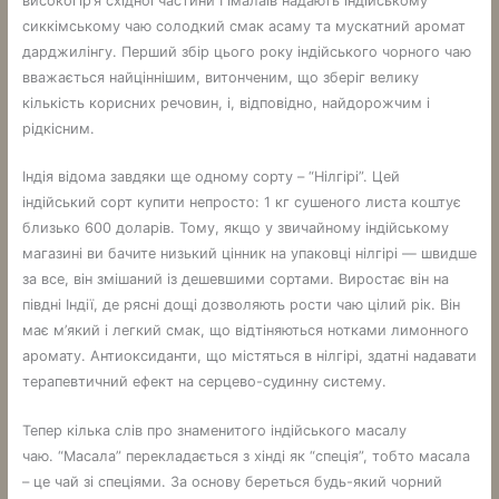
високогір’я східної частини Гімалаїв надають індійському
сиккімському чаю солодкий смак асаму та мускатний аромат
дарджилінгу. Перший збір цього року індійського чорного чаю
вважається найціннішим, витонченим, що зберіг велику
кількість корисних речовин, і, відповідно, найдорожчим і
рідкісним.
Індія відома завдяки ще одному сорту – “Нілгірі”. Цей
індійський сорт купити непросто: 1 кг сушеного листа коштує
близько 600 доларів. Тому, якщо у звичайному індійському
магазині ви бачите низький цінник на упаковці нілгірі — швидше
за все, він змішаний із дешевшими сортами. Виростає він на
півдні Індії, де рясні дощі дозволяють рости чаю цілий рік. Він
має м’який і легкий смак, що відтіняються нотками лимонного
аромату. Антиоксиданти, що містяться в нілгірі, здатні надавати
терапевтичний ефект на серцево-судинну систему.
Тепер кілька слів про знаменитого індійського масалу
чаю. “Масала” перекладається з хінді як “спеція”, тобто масала
– це чай зі спеціями. За основу береться будь-який чорний