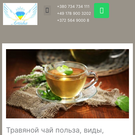
Перейти
W
+380 734 734 111
Menu
к
h
+49 178 900 3202
содержимому
a
+372 564 9000 8
t
s
a
p
p
Травяной чай польза, виды,