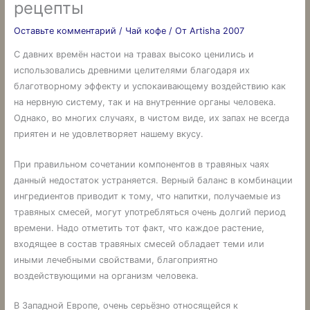
рецепты
Оставьте комментарий
/
Чай кофе
/ От
Artisha 2007
С давних времён настои на травах высоко ценились и
использовались древними целителями благодаря их
благотворному эффекту и успокаивающему воздействию как
на нервную систему, так и на внутренние ор­ганы человека.
Однако, во многих случаях, в чистом виде, их запах не всегда
приятен и не удовлетворяет на­шему вкусу.
При правильном сочетании компонентов в травяных чаях
данный недостаток устраняется. Верный баланс в комбинации
ингредиентов приводит к тому, что напитки, получаемые из
травяных смесей, могут употреб­ляться очень долгий период
времени. Надо отметить тот факт, что каждое растение,
входящее в состав тра­вя­ных смесей обладает теми или
иными лечебными свойствами, благоприятно
воздействующими на орга­низм человека.
В Западной Европе, очень серьёзно относящейся к