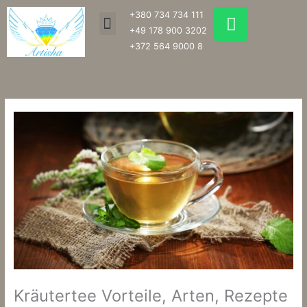
Zum
W
+380 734 734 111
Menu
Inhalt
h
+49 178 900 3202
springen
a
+372 564 9000 8
t
s
a
p
p
Kräutertee Vorteile, Arten, Rezepte