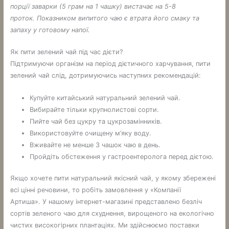
порції заварки (5 грам на 1 чашку) вистачає на 5-8
проток. Показником випитого чаю є втрата його смаку та
запаху у готовому напої.
Як пити зелений чай під час дієти?
Підтримуючи організм на період дієтичного харчування, пити
зелений чай слід, дотримуючись наступних рекомендацій:
Купуйте китайський натуральний зелений чай.
Вибирайте тільки крупнолистові сорти.
Пийте чай без цукру та цукрозамінників.
Використовуйте очищену м’яку воду.
Вживайте не менше 3 чашок чаю в день.
Пройдіть обстеження у гастроентеролога перед дієтою.
Якщо хочете пити натуральний якісний чай, у якому збережені
всі цінні речовини, то робіть замовлення у «Компанії
Артиша». У нашому інтернет-магазині представлено безліч
сортів зеленого чаю для схуднення, вирощеного на екологічно
чистих високогірних плантаціях. Ми здійснюємо поставки