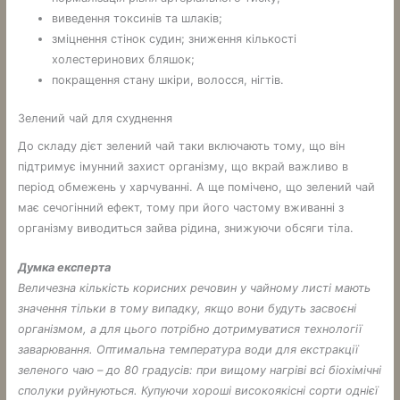
виведення токсинів та шлаків;
зміцнення стінок судин; зниження кількості
холестеринових бляшок;
покращення стану шкіри, волосся, нігтів.
Зелений чай для схуднення
До складу дієт зелений чай таки включають тому, що він
підтримує імунний захист організму, що вкрай важливо в
період обмежень у харчуванні. А ще помічено, що зелений чай
має сечогінний ефект, тому при його частому вживанні з
організму виводиться зайва рідина, знижуючи обсяги тіла.
Думка експерта
Величезна кількість корисних речовин у чайному листі мають
значення тільки в тому випадку, якщо вони будуть засвоєні
організмом, а для цього потрібно дотримуватися технології
заварювання. Оптимальна температура води для екстракції
зеленого чаю – до 80 градусів: при вищому нагріві всі біохімічні
сполуки руйнуються. Купуючи хороші високоякісні сорти однієї