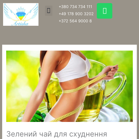
Перейти
W
+380 734 734 111
Menu
до
h
+49 178 900 3202
вмісту
a
+372 564 9000 8
t
s
a
p
p
Зелений чай для схуднення