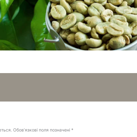
еться.
Обов’язкові поля позначені
*