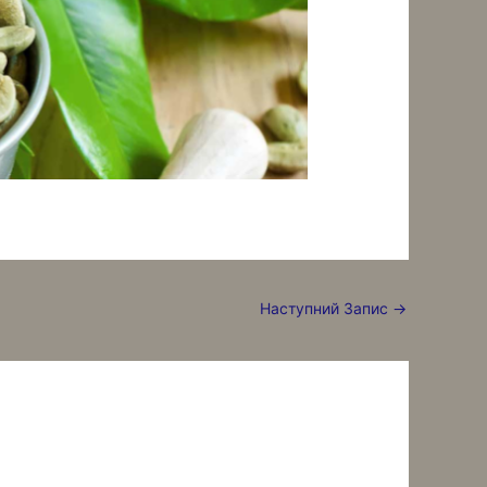
Наступний Запис
→