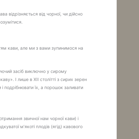
ва відрізняється від чорної, чи дійсно
розумітися.
ттям кави, але ми з вами зупинимося на
ізуючий засіб виключно у сирому
каву». І лише в XII столітті з сирих зерен
 і подрібнювати їх, а порошок заливати
отримання звичної нам чорної кави) і
уватої м’якоті плодів (ягід) кавового