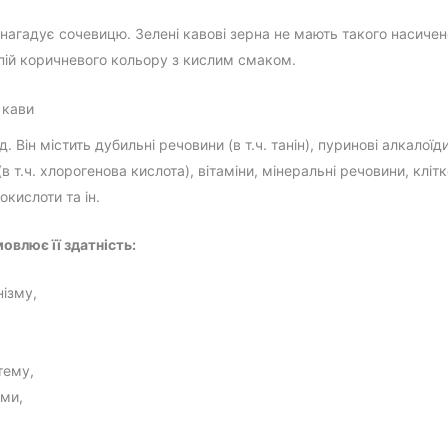
 нагадує сочевицю. Зелені кавові зерна не мають такого насичен
пій коричневого кольору з кислим смаком.
 кави
Він містить дубильні речовини (в т.ч. танін), пуринові алкалоїди (
и (в т.ч. хлорогенова кислота), вітаміни, мінеральні речовини, кліт
кислоти та ін.
овлює її здатність:
нізму,
тему,
еми,