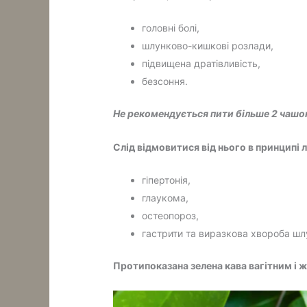
головні болі,
шлунково-кишкові розлади,
підвищена дратівливість,
безсоння.
Не рекомендується пити більше 2 чашок 
Слід відмовитися від нього в принципі
гіпертонія,
глаукома,
остеопороз,
гастрити та виразкова хвороба шлу
Протипоказана зелена кава вагітним і ж