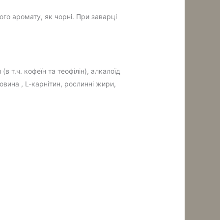
ого аромату, як чорні. При заварці
в т.ч. кофеїн та теофілін), алкалоїд
ковина , L‑карнітин, рослинні жири,