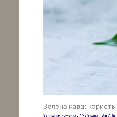
Зелена кава: користь
Залишити коментар
/
Чай кава
/ Від
Arti