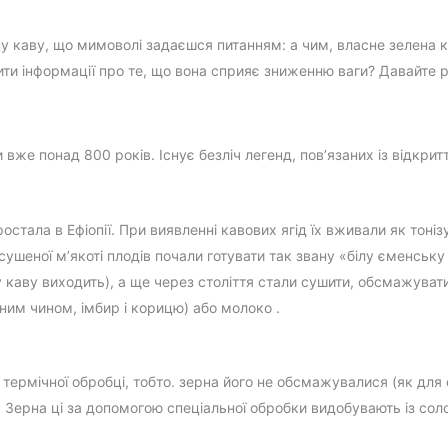
у каву, що мимоволі задаєшся питанням: а чим, власне зелена ка
рити інформації про те, що вона сприяє зниженню ваги? Давайте 
и вже понад 800 років. Існує безліч легенд, пов’язаних із відкри
остала в Ефіопії. При виявленні кавових ягід їх вживали як тон
висушеної м’якоті плодів почали готувати так звану «білу єменську 
 каву виходить), а ще через століття стали сушити, обсмажувати
им чином, імбир і корицю) або молоко .
 термічної обробці, тобто. зерна його не обсмажувалися (як для 
ерна ці за допомогою спеціальної обробки видобувають із солодк