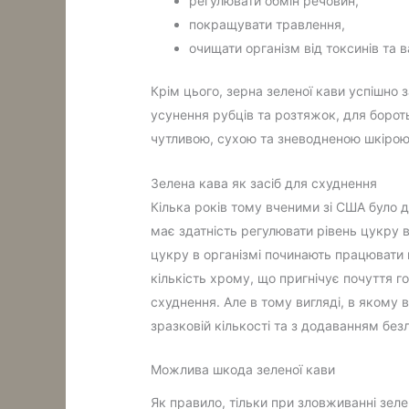
регулювати обмін речовин,
покращувати травлення,
очищати організм від токсинів та 
Крім цього, зерна зеленої кави успішно з
усунення рубців та розтяжок, для бороть
чутливою, сухою та зневодненою шкірою
Зелена кава як засіб для схуднення
Кілька років тому вченими зі США було 
має здатність регулювати рівень цукру в
цукру в організмі починають працювати
кількість хрому, що пригнічує почуття г
схуднення. Але в тому вигляді, в якому в
зразковій кількості та з додаванням без
Можлива шкода зеленої кави
Як правило, тільки при зловживанні зе