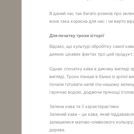
В даний час так багато розмов про зелен
вона така корисна для нас і чи варто ві
Для початку трохи історії
Відомо, що культурі обробітку самої кав
деяких цікавих фактах про цей продукт.
Однак спочатку кава в дикому вигляді зр
вигляді. Трохи пізніше в Ємені із зрілої 
почали готувати напій (по-нашому зелену
гарячою водою, додаючи прянощі (головн
Зелена кава та її характеристики
Зелений кава – це кава, який піддавався
залишилися матово-оливкового кольору. З
дерева.