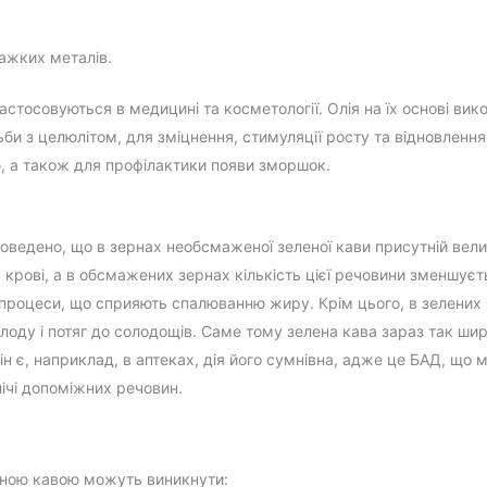
важких металів.
астосовуються в медицині та косметології. Олія на їх основі вик
би з целюлітом, для зміцнення, стимуляції росту та відновлення
, а також для профілактики появи зморшок.
доведено, що в зернах необсмаженої зеленої кави присутній вели
 крові, а в обсмажених зернах кількість цієї речовини зменшуєть
 процеси, що сприяють спалюванню жиру. Крім цього, в зелених
олоду і потяг до солодощів. Саме тому зелена кава зараз так ши
ін є, наприклад, в аптеках, дія його сумнівна, адже це БАД, що 
лічі допоміжних речовин.
леною кавою можуть виникнути: