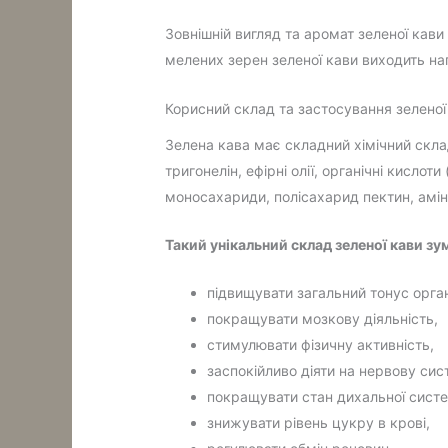
Зовнішній вигляд та аромат зеленої кави
мелених зерен зеленої кави виходить на
Корисний склад та застосування зеленої
Зелена кава має складний хімічний склад. 
тригонелін, ефірні олії, органічні кислот
моносахариди, полісахарид пектин, аміно
Такий унікальний склад зеленої кави зум
підвищувати загальний тонус орга
покращувати мозкову діяльність,
стимулювати фізичну активність,
заспокійливо діяти на нервову сис
покращувати стан дихальної сист
знижувати рівень цукру в крові,