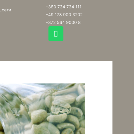
+380 734 734 111
.сети
+49 178 900 3202
+372 564 9000 8
W
h
a
t
s
a
p
p