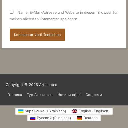
Name, E-Mail-Adresse und Website in diesem Browser für
meinen nächsten Kommentar speichern.
Copyright © 2026
Artishatea
Головна
Тур Агентство
Новини ефірі
Соц.сети
Ukrainisch
Englisch
Українська
English
(
)
(
)
Russisch
Русский
Deutsch
(
)