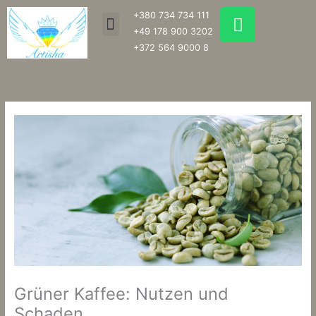
Zum
W
+380 734 734 111
Menu
Inhalt
h
+49 178 900 3202
springen
a
+372 564 9000 8
t
s
a
p
p
Grüner Kaffee: Nutzen und
Schaden