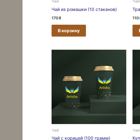
Чай
Чай
Чай из ромашки (10 стаканов)
Тра
170
₴
110
В корзину
Чай
Чай
Чай с корицей (100 грамм)
Куп