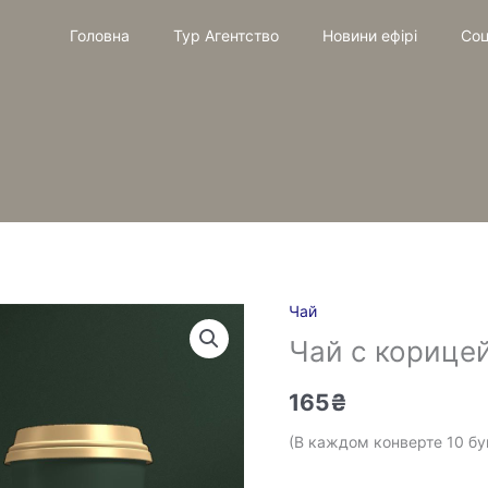
Головна
Тур Агентство
Новини ефірі
Соц
Чай
Количество
Чай с корицей
товара
Чай
165
₴
с
корицей
(В каждом конверте 10 бу
(10
стаканов)