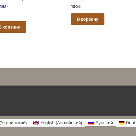
амм)
180
₴
₴
В корзину
В корзину
Украинский
Английский
English
Русский
Deut
(
)
(
)