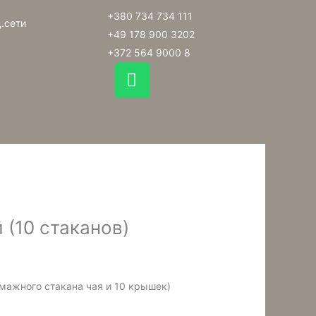
+380 734 734 111
.сети
+49 178 900 3202
+372 564 9000 8
W
h
a
t
s
a
p
p
 (10 стаканов)
мажного стакана чая и 10 крышек)