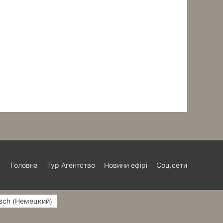
Головна
Тур Агентство
Новини ефірі
Соц.сети
Немецкий
sch
(
)