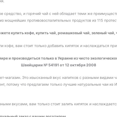
ия.
е средство, и горячий чай с ней обладает теми же преимущест
 из мощнейших противовоспалительных продуктов из 115 проте
ожете купить кофе, купить чай, ромашковый чай, зеленый чай, 
ли кофе, вам стоит только добавить кипяток и наслаждаться пр
ире и производиться только в Украине из чисто экологическо
Швейцарии № 54191 от 12 октября 2008
рнет-магазин. Это изысканный вкус напитков с разными видами 
ент, потому что предлагаем только лучшие натуральные чаи из 
азными вкусами, вам только стоит залить кипяток и наслаждает
идуальный заказ с вашим логотипом.