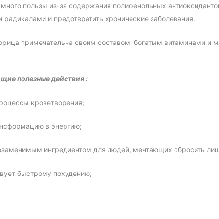
много пользы из-за содержания полифенольных антиоксиданто
 радикалами и предотвратить хронические заболевания.
орица примечательна своим составом, богатым витаминами и 
ющие
полезные
действия
:
процессы кроветворения;
ансформацию в энергию;
 незаменимым ингредиентом для людей, мечтающих сбросить ли
твует быстрому похудению;
;