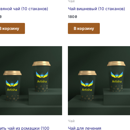
Чай
вяной чай (10 стаканов)
Чай вишневый (10 стаканов)
₴
180
₴
В корзину
В корзину
Чай
ить чай из ромашки (100
Чай для лечения