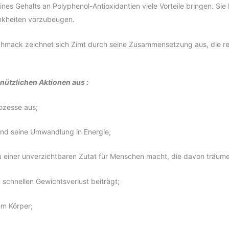
es Gehalts an Polyphenol-Antioxidantien viele Vorteile bringen.
Sie
nkheiten vorzubeugen.
hmack zeichnet sich Zimt durch seine Zusammensetzung aus, die r
n
nützlichen
Aktionen aus
:
rozesse aus;
und seine Umwandlung in Energie;
u einer unverzichtbaren Zutat für Menschen macht, die davon träumen
 schnellen Gewichtsverlust beiträgt;
dem Körper;