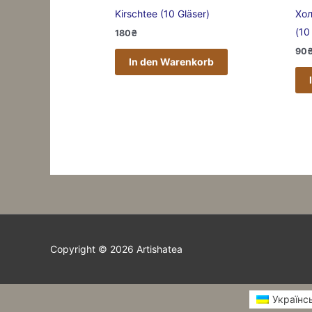
Kirschtee (10 Gläser)
Хол
(10
180
₴
90
In den Warenkorb
Copyright © 2026
Artishatea
Українс