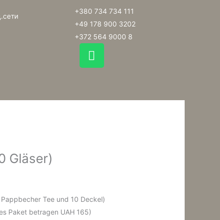
+380 734 734 111
.сети
+49 178 900 3202
+372 564 9000 8
W
h
a
t
s
a
p
p
0 Gläser)
0 Pappbecher Tee und 10 Deckel)
ttes Paket betragen UAH 165)