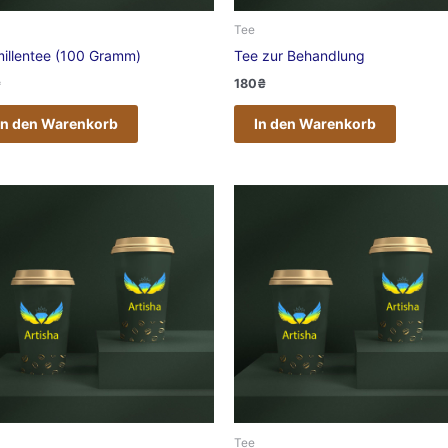
Tee
illentee (100 Gramm)
Tee zur Behandlung
₴
180
₴
In den Warenkorb
In den Warenkorb
Tee