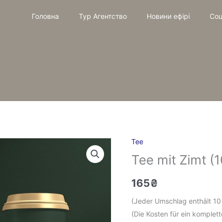
Головна
Тур Агентство
Новини ефірі
Соц
Tee
Tee
Tee mit Zimt (1
mit
Zimt
165
₴
(10
Gläser)
(Jeder Umschlag enthält 1
Menge
(Die Kosten für ein komple