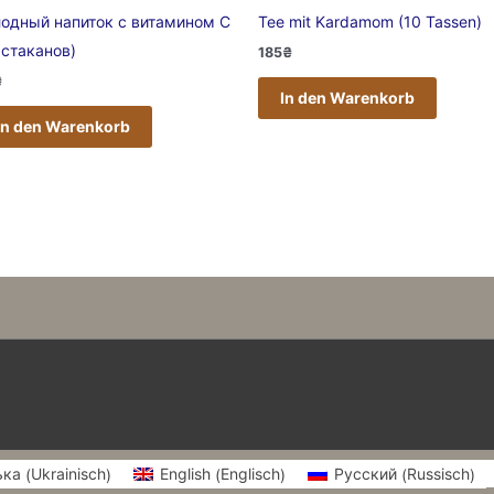
одный напиток с витамином С
Tee mit Kardamom (10 Tassen)
 стаканов)
185
₴
₴
In den Warenkorb
In den Warenkorb
Ukrainisch
Englisch
Russisch
ька
English
Русский
(
)
(
)
(
)