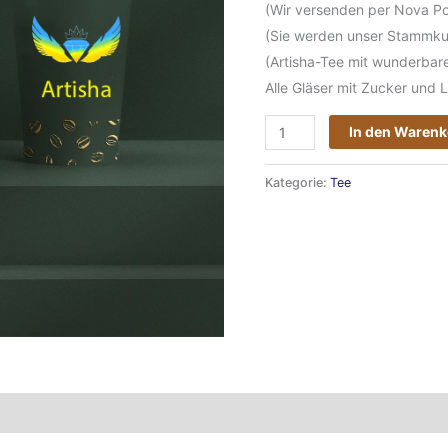
(Wir versenden per Nova Po
(Sie werden unser Stammkun
(Artisha-Tee mit wunderbar
Alle Gläser mit Zucker und L
In den Waren
Kategorie:
Tee
en
Bewertungen (0)