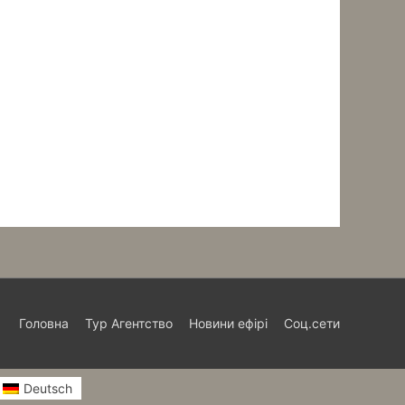
Головна
Тур Агентство
Новини ефірі
Соц.сети
Deutsch