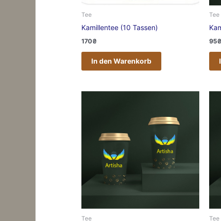
Tee
Tee
Kamillentee (10 Tassen)
Kam
170
₴
95
In den Warenkorb
Tee
Tee