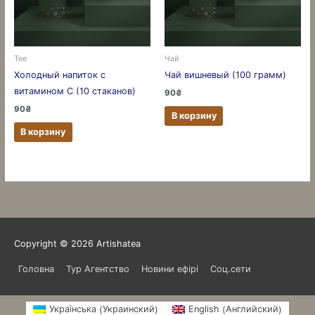
Tee
Чай
Холодный напиток с
Чай вишневый (100 грамм)
витамином С (10 стаканов)
90
₴
90
₴
В корзину
В корзину
Copyright © 2026
Artishatea
Головна
Тур Агентство
Новини ефірі
Соц.сети
Украинский
Английский
Українська
English
(
)
(
)