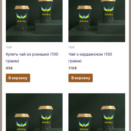
Чай
Чай
Купить чай из ромашки (100
Чай з кардамоном (100
грамм)
грамм)
95
₴
110
₴
В корзину
В корзину