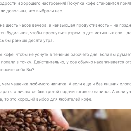
бодрости и хорошего настроения! Покупка кофе становится пр
ыли довольны, что выбрали нас.
на шесть часов вечера, а наивысшая продуктивность – на позд
ен будильник, чтобы проснуться утром, а для истинных сов – д
сь бы раньше десяти утра.
 кофе, чтобы не уснуть в течение рабочего дня. Если вы думаете
 попали в точку. Действительно, у сов обычно накапливается о
тносите себя Вы?
 чем чашечка любимого напитка. А если еще и без лишних хлопо
раты отличаются быстротой подачи готового напитка. А если уч
, то это хороший выбор для любителей кофе.