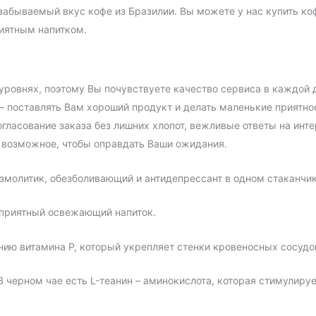
забываемый вкус кофе из Бразилии. Вы можете у нас купить ко
риятным напитком.
уровнях, поэтому Вы почувствуете качество сервиса в каждой 
 – поставлять Вам хороший продукт и делать маленькие приятн
огласование заказа без лишних хлопот, вежливые ответы на ин
е возможное, чтобы оправдать Ваши ожидания.
азмолитик, обезболивающий и антидепрессант в одном стаканчик
 приятный освежающий напиток.
ию витамина Р, который укрепляет стенки кровеносных сосудо
В черном чае есть L-теанин – аминокислота, которая стимулируе