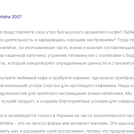
rtisha 2007
не представляете свое утро без вкусного ароматного кофе? Люб
ую деятельность и зарядившись хорошим настроением? Тогда пр
то напиток, но неотъемлемая часть жизни и важная составляющая
за чашечкой капучино, утренние пятиминутки с коллегами с бо
иток, который олицетворяет определенные ценности и становитс
покупаете любимый кофе и пробуете новинки, где можно приобре
ой маленький уголок счастья для настоящего кофемана. Наша 
надлежностей для приятного наслаждения этими напитками. М
 лучший продукт, и создаем благоприятные условия для соверш
 и произведется только в Украине из чисто экологического пр
Artisha – это не просто фирма или интернет-магазин. Это изыс
ивить вас и расширить свой ассортимент, потому что предлагае