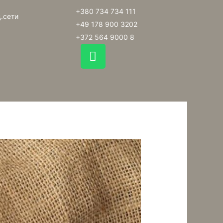
+380 734 734 111
.сети
+49 178 900 3202
+372 564 9000 8
W
h
a
t
s
a
p
p