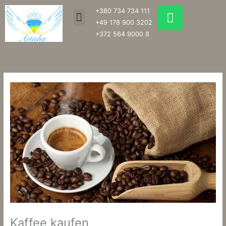
Zum
W
+380 734 734 111
Menu
Inhalt
h
+49 178 900 3202
springen
a
+372 564 9000 8
t
s
a
p
p
Kaffee kaufen