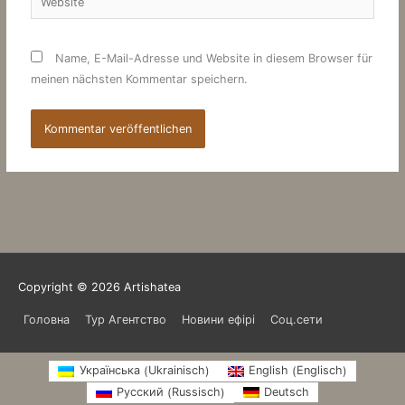
Name, E-Mail-Adresse und Website in diesem Browser für
meinen nächsten Kommentar speichern.
Copyright © 2026
Artishatea
Головна
Тур Агентство
Новини ефірі
Соц.сети
Ukrainisch
Englisch
Українська
English
(
)
(
)
Russisch
Русский
Deutsch
(
)