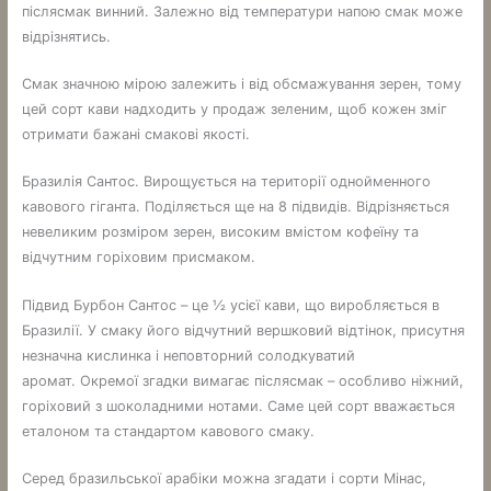
післясмак винний. Залежно від температури напою смак може
відрізнятись.
Смак значною мірою залежить і від обсмажування зерен, тому
цей сорт кави надходить у продаж зеленим, щоб кожен зміг
отримати бажані смакові якості.
Бразилія Сантос. Вирощується на території однойменного
кавового гіганта. Поділяється ще на 8 підвидів. Відрізняється
невеликим розміром зерен, високим вмістом кофеїну та
відчутним горіховим присмаком.
Підвид Бурбон Сантос – це ½ усієї кави, що виробляється в
Бразилії. У смаку його відчутний вершковий відтінок, присутня
незначна кислинка і неповторний солодкуватий
аромат. Окремої згадки вимагає післясмак – особливо ніжний,
горіховий з шоколадними нотами. Саме цей сорт вважається
еталоном та стандартом кавового смаку.
Серед бразильської арабіки можна згадати і сорти Мінас,