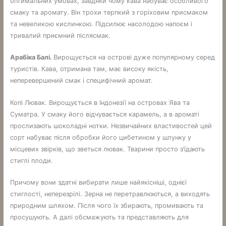
оптимальних умовах, завдяки чому кава набуває особливого
смаку та аромату. Він трохи терпкий з горіховим присмаком
та невеликою кислинкою. Підсилює насолодою напоєм і
тривалий приємний післясмак.
Арабіка Балі.
Вирощується на острові дуже популярному серед
туристів. Кава, отримана там, має високу якість,
неперевершений смак і специфічний аромат.
Копі Лювак. Вирощується в Індонезії на островах Ява та
Суматра. У смаку його відчувається карамель, а в ароматі
прослизають шоколадні нотки. Незвичайних властивостей цей
сорт набуває після обробки його цибетином у шлунку у
місцевих звірків, що зветься лювак. Тварини просто з’їдають
стиглі плоди.
Причому вони здатні вибирати лише найякісніші, однієї
стиглості, неперезрілі. Зерна не перетравлюються, а виходять
природним шляхом. Після чого їх збирають, промивають та
просушують. А далі обсмажують та представляють для