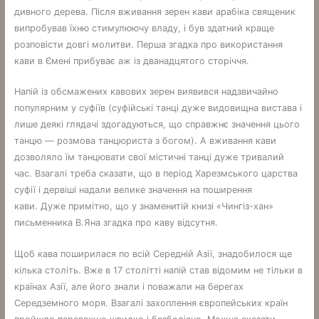
дивного дерева. Після вживання зерен кави арабіка священик
випробував їхню стимулюючу владу, і був здатний краще
розповісти довгі молитви. Перша згадка про використання
кави в Ємені прибуває аж із дванадцятого сторіччя.
Напій із обсмажених кавових зерен виявився надзвичайно
популярним у суфіїв (суфійські танці дуже видовищна вистава і
лише деякі глядачі здогадуються, що справжнє значення цього
танцю — розмова танцюриста з богом). А вживання кави
дозволяло їм танцювати свої містичні танці дуже тривалий
час. Взагалі треба сказати, що в період Харезмського царства
суфії і дервіші надали велике значення на поширення
кави. Дуже примітно, що у знаменитій книзі «Чингіз-хан»
письменника В.Яна згадка про каву відсутня.
Щоб кава поширилася по всій Середній Азії, знадобилося ще
кілька століть. Вже в 17 столітті напій став відомим не тільки в
країнах Азії, але його знали і поважали на берегах
Середземного моря. Взагалі захоплення європейських країн