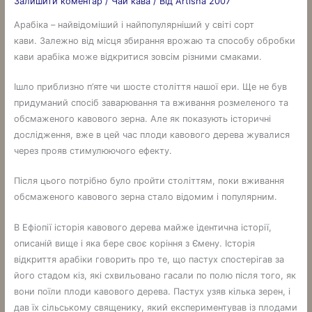
Залишити коментар
/
Чай кава
/ Від
Artisha 2007
Арабіка – найвідоміший і найпопулярніший у світі сорт
кави. Залежно від місця збирання врожаю та способу обробки
кави арабіка може відкритися зовсім різними смаками.
Ішло приблизно п’яте чи шосте століття нашої ери. Ще не був
придуманий спосіб заварювання та вживання розмеленого та
обсмаженого кавового зерна. Але як показують історичні
дослідження, вже в цей час плоди кавового дерева жувалися
через прояв стимулюючого ефекту.
Після цього потрібно було пройти століттям, поки вживання
обсмаженого кавового зерна стало відомим і популярним.
В Ефіопії історія кавового дерева майже ідентична історії,
описаній вище і яка бере своє коріння з Ємену. Історія
відкриття арабіки говорить про те, що пастух спостерігав за
його стадом кіз, які схвильовано гасали по полю після того, як
вони поїли плоди кавового дерева. Пастух узяв кілька зерен, і
дав їх сільському священику, який експериментував із плодами