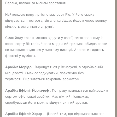
Парана, названі за місцем зростання.
Найменшою популярністю має сорт Ріо. У його смаку
відчувається гострота, він злегка віддає йодом через велику
кількість останнього в грунті.
Смак йоду також можна відчути у напої, виготовленому із
зерен сорту Вікторія. Через медичний присмак обидва сорти
не використовуються у чистому вигляді. Але вони надають
фортеці у сумішах.
Арабіка Мерідо
. Вирощується у Венесуелі, в однойменній
місцевості. Смак солодкуватий, практично без
терпкості. Вирізняється яскравим ароматом.
Арабіка Ефіопія Йоргачеф
. По праву називається найкращим
сортом ефіопської арабіки. Має ніжний післясмак,
спробувавши його можна відчути винний аромат.
Арабіка Ефіопія Харар
. Цікавий тим, що відкривається по-