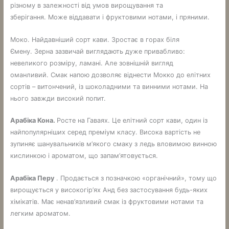
різному в залежності від умов вирощування та
зберігання. Може віддавати і фруктовими нотами, і пряними.
Моко. Найдавніший сорт кави. Зростає в горах біля
Ємену. Зерна зазвичай виглядають дуже привабливо:
невеликого розміру, ламані. Але зовнішній вигляд
оманливий. Смак напою дозволяє віднести Мокко до елітних
сортів – витончений, із шоколадними та винними нотами. На
нього завжди високий попит.
Арабіка Кона.
Росте на Гаваях. Це елітний сорт кави, один із
найпопулярніших серед преміум класу. Висока вартість не
зупиняє шанувальників м’якого смаку з ледь вловимою винною
кислинкою і ароматом, що запам’ятовується.
Арабіка Перу
. Продається з позначкою «органічний», тому що
вирощується у високогір’ях Анд без застосування будь-яких
хімікатів. Має ненав’язливий смак із фруктовими нотами та
легким ароматом.