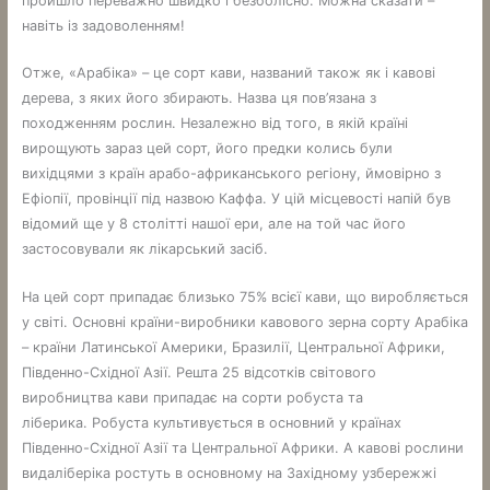
пройшло переважно швидко і безболісно. Можна сказати –
навіть із задоволенням!
Отже, «Арабіка» – це сорт кави, названий також як і кавові
дерева, з яких його збирають. Назва ця пов’язана з
походженням рослин. Незалежно від того, в якій країні
вирощують зараз цей сорт, його предки колись були
вихідцями з країн арабо-африканського регіону, ймовірно з
Ефіопії, провінції під назвою Каффа. У цій місцевості напій був
відомий ще у 8 столітті нашої ери, але на той час його
застосовували як лікарський засіб.
На цей сорт припадає близько 75% всієї кави, що виробляється
у світі. Основні країни-виробники кавового зерна сорту Арабіка
– країни Латинської Америки, Бразилії, Центральної Африки,
Південно-Східної Азії. Решта 25 відсотків світового
виробництва кави припадає на сорти робуста та
ліберика. Робуста культивується в основний у країнах
Південно-Східної Азії та Центральної Африки. А кавові рослини
видаліберіка ростуть в основному на Західному узбережжі