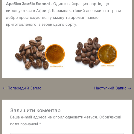
Арабіка Замбія Люпелі
. Один з найкращих сортів, що
вирощуються в Африці. Карамель, гіркий апельсин та трави
добре простежуються у смаку та ароматі напою,
приготовленого із зерен цього сорту.
←
Попередній Запис
Наступний Запис
→
Залишити коментар
Ваша e-mail адреса не оприлюднюватиметься.
Обов’язкові
поля позначені
*