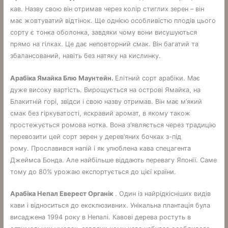
кав. Назву свою він отримав через колір стиглих зерен – він
має жовтуватий відтінок. Ще однією особливістю плодів цього
сорту є тонка оболонка, завдяки чому вони висушуються
прямо на гілках. Це дає неповторний смак. Він багатий та
збалансований, навіть без натяку на кислинку.
Арабіка Ямайка Блю Маунтейн.
Елітний сорт арабіки. Має
дуже високу вартість. Вирощується на острові Ямайка, на
Блакитній горі, звідси і свою назву отримав. Він має м’який
смак без гіркуватості, яскравий аромат, в якому також
простежується ромова нотка. Вона з’являється через традицію
перевозити цей сорт зерен у дерев’яних бочках з-під
рому. Прославився напій і як улюблена кава спецагента
Джеймса Бонда. Але найбільше віддають перевагу Японії. Саме
тому до 80% урожаю експортується до цієї країни.
Арабіка Непал Еверест Органік
. Один із найрідкісніших видів
кави і відноситься до ексклюзивних. Унікальна плантація була
висаджена 1994 року в Непалі. Кавові дерева ростуть в