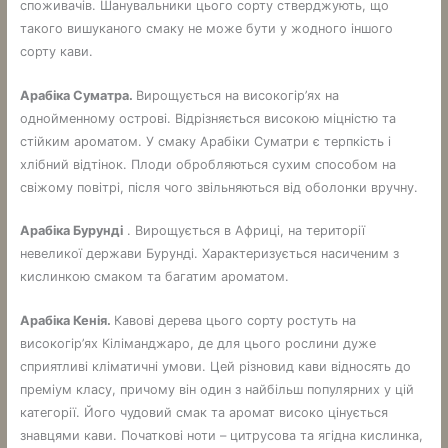
споживачів. Шанувальники цього сорту стверджують, що
такого вишуканого смаку не може бути у жодного іншого
сорту кави.
Арабіка Суматра.
Вирощується на високогір’ях на
однойменному острові. Відрізняється високою міцністю та
стійким ароматом. У смаку Арабіки Суматри є терпкість і
хлібний відтінок. Плоди обробляються сухим способом на
свіжому повітрі, після чого звільняються від оболонки вручну.
Арабіка Бурунді
. Вирощується в Африці, на території
невеликої держави Бурунді. Характеризується насиченим з
кислинкою смаком та багатим ароматом.
Арабіка Кенія.
Кавові дерева цього сорту ростуть на
високогір’ях Кіліманджаро, де для цього рослини дуже
сприятливі кліматичні умови. Цей різновид кави відносять до
преміум класу, причому він один з найбільш популярних у цій
категорії. Його чудовий смак та аромат високо цінується
знавцями кави. Початкові ноти – цитрусова та ягідна кислинка,