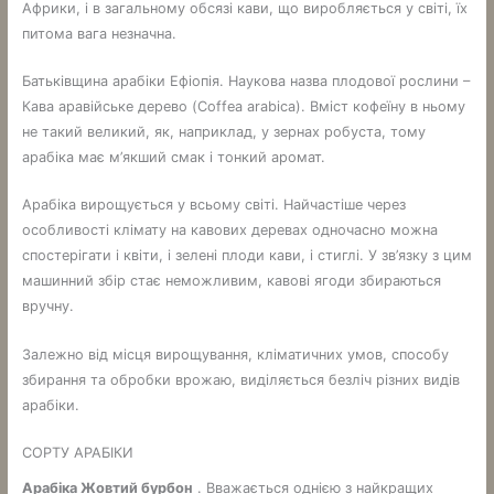
Африки, і в загальному обсязі кави, що виробляється у світі, їх
питома вага незначна.
Батьківщина арабіки Ефіопія. Наукова назва плодової рослини –
Кава аравійське дерево (Coffea arabica). Вміст кофеїну в ньому
не такий великий, як, наприклад, у зернах робуста, тому
арабіка має м’якший смак і тонкий аромат.
Арабіка вирощується у всьому світі. Найчастіше через
особливості клімату на кавових деревах одночасно можна
спостерігати і квіти, і зелені плоди кави, і стиглі. У зв’язку з цим
машинний збір стає неможливим, кавові ягоди збираються
вручну.
Залежно від місця вирощування, кліматичних умов, способу
збирання та обробки врожаю, виділяється безліч різних видів
арабіки.
СОРТУ АРАБІКИ
Арабіка Жовтий бурбон
. Вважається однією з найкращих