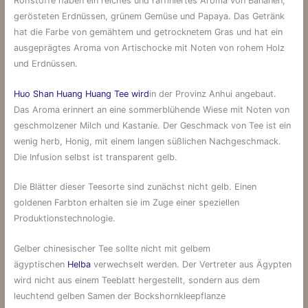
Rohstoffe haben ein reiches und raffiniertes Aroma von Bananen,
gerösteten Erdnüssen, grünem Gemüse und Papaya. Das Getränk
hat die Farbe von gemähtem und getrocknetem Gras und hat ein
ausgeprägtes Aroma von Artischocke mit Noten von rohem Holz
und Erdnüssen.
Huo Shan Huang Huang Tee wird
in der Provinz Anhui angebaut.
Das Aroma erinnert an eine sommerblühende Wiese mit Noten von
geschmolzener Milch und Kastanie. Der Geschmack von Tee ist ein
wenig herb, Honig, mit einem langen süßlichen Nachgeschmack.
Die Infusion selbst ist transparent gelb.
Die Blätter dieser Teesorte sind zunächst nicht gelb. Einen
goldenen Farbton erhalten sie im Zuge einer speziellen
Produktionstechnologie.
Gelber chinesischer Tee sollte nicht mit gelbem
ägyptischen
Helba
verwechselt werden. Der Vertreter aus Ägypten
wird nicht aus einem Teeblatt hergestellt, sondern aus dem
leuchtend gelben Samen der Bockshornkleepflanze