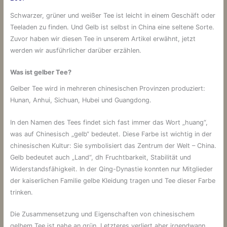
Schwarzer, grüner und weißer Tee ist leicht in einem Geschäft oder
Teeladen zu finden. Und Gelb ist selbst in China eine seltene Sorte.
Zuvor haben wir diesen Tee in unserem Artikel erwähnt, jetzt
werden wir ausführlicher darüber erzählen.
Was ist gelber Tee?
Gelber Tee wird in mehreren chinesischen Provinzen produziert:
Hunan, Anhui, Sichuan, Hubei und Guangdong.
In den Namen des Tees findet sich fast immer das Wort „huang“,
was auf Chinesisch „gelb“ bedeutet. Diese Farbe ist wichtig in der
chinesischen Kultur: Sie symbolisiert das Zentrum der Welt – China.
Gelb bedeutet auch „Land“, dh Fruchtbarkeit, Stabilität und
Widerstandsfähigkeit. In der Qing-Dynastie konnten nur Mitglieder
der kaiserlichen Familie gelbe Kleidung tragen und Tee dieser Farbe
trinken.
Die Zusammensetzung und Eigenschaften von chinesischem
gelbem Tee ist nahe an grün. Letzteres verliert aber irgendwann