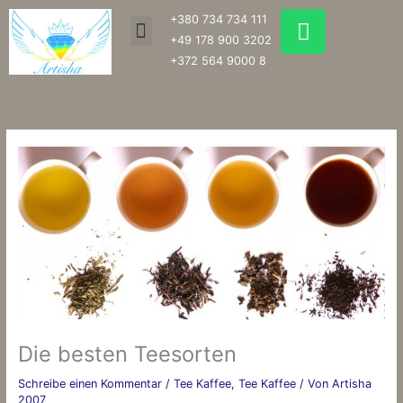
Zum
W
+380 734 734 111
Menu
Inhalt
h
+49 178 900 3202
springen
a
+372 564 9000 8
t
s
a
p
p
Die besten Teesorten
Schreibe einen Kommentar
/
Tee Kaffee
,
Tee Kaffee
/ Von
Artisha
2007