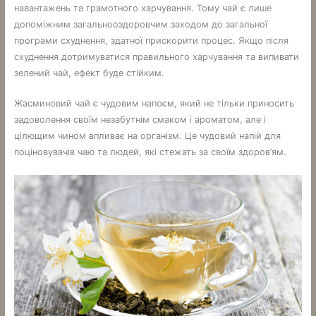
навантажень та грамотного харчування. Тому чай є лише
допоміжним загальнооздоровчим заходом до загальної
програми схуднення, здатної прискорити процес. Якщо після
схуднення дотримуватися правильного харчування та випивати
зелений чай, ефект буде стійким.
Жасминовий чай є чудовим напоєм, який не тільки приносить
задоволення своїм незабутнім смаком і ароматом, але і
цілющим чином впливає на організм. Це чудовий напій для
поціновувачів чаю та людей, які стежать за своїм здоров’ям.