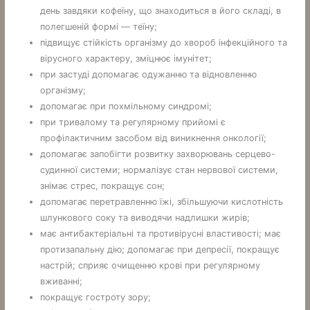
день завдяки кофеїну, що знаходиться в його складі, в
полегшеній формі — теїну;
підвищує стійкість організму до хвороб інфекційного та
вірусного характеру, зміцнює імунітет;
при застуді допомагає одужанню та відновленню
організму;
допомагає при похмільному синдромі;
при тривалому та регулярному прийомі є
профілактичним засобом від виникнення онкології;
допомагає запобігти розвитку захворювань серцево-
судинної системи; нормалізує стан нервової системи,
знімає стрес, покращує сон;
допомагає перетравленню їжі, збільшуючи кислотність
шлункового соку та виводячи надлишки жирів;
має антибактеріальні та противірусні властивості; має
протизапальну дію; допомагає при депресії, покращує
настрій; сприяє очищенню крові при регулярному
вживанні;
покращує гостроту зору;