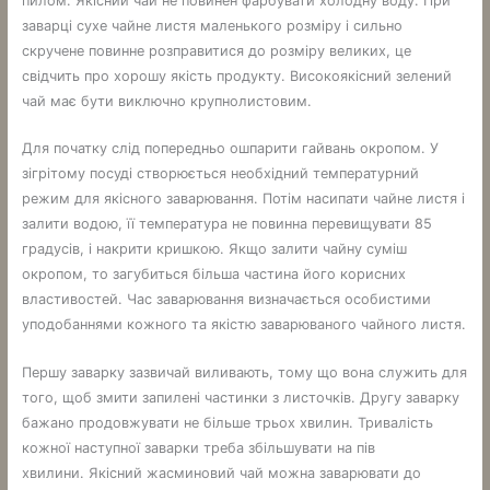
пилом. Якісний чай не повинен фарбувати холодну воду. При
заварці сухе чайне листя маленького розміру і сильно
скручене повинне розправитися до розміру великих, це
свідчить про хорошу якість продукту. Високоякісний зелений
чай має бути виключно крупнолистовим.
Для початку слід попередньо ошпарити гайвань окропом. У
зігрітому посуді створюється необхідний температурний
режим для якісного заварювання. Потім насипати чайне листя і
залити водою, її температура не повинна перевищувати 85
градусів, і накрити кришкою. Якщо залити чайну суміш
окропом, то загубиться більша частина його корисних
властивостей. Час заварювання визначається особистими
уподобаннями кожного та якістю заварюваного чайного листя.
Першу заварку зазвичай виливають, тому що вона служить для
того, щоб змити запилені частинки з листочків. Другу заварку
бажано продовжувати не більше трьох хвилин. Тривалість
кожної наступної заварки треба збільшувати на пів
хвилини. Якісний жасминовий чай можна заварювати до