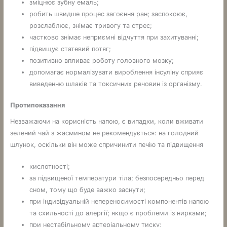
зміцнює зубну емаль;
робить швидше процес загоєння ран; заспокоює,
розслаблює, знімає тривогу та стрес;
частково знімає неприємні відчуття при захитуванні;
підвищує статевий потяг;
позитивно впливає роботу головного мозку;
допомагає нормалізувати вироблення інсуліну сприяє
виведенню шлаків та токсичних речовин із організму.
Протипоказання
Незважаючи на корисність напою, є випадки, коли вживати
зелений чай з жасмином не рекомендується: на голодний
шлунок, оскільки він може спричинити печію та підвищення
кислотності;
за підвищеної температури тіла; безпосередньо перед
сном, тому що буде важко заснути;
при індивідуальній непереносимості компонентів напою
та схильності до алергії; якщо є проблеми із нирками;
при нестабільному артеріальному тиску;