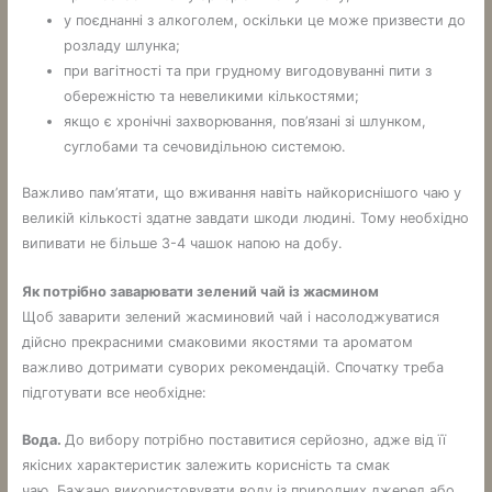
у поєднанні з алкоголем, оскільки це може призвести до
розладу шлунка;
при вагітності та при грудному вигодовуванні пити з
обережністю та невеликими кількостями;
якщо є хронічні захворювання, пов’язані зі шлунком,
суглобами та сечовидільною системою.
Важливо пам’ятати, що вживання навіть найкориснішого чаю у
великій кількості здатне завдати шкоди людині. Тому необхідно
випивати не більше 3-4 чашок напою на добу.
Як потрібно заварювати зелений чай із жасмином
Щоб заварити зелений жасминовий чай і насолоджуватися
дійсно прекрасними смаковими якостями та ароматом
важливо дотримати суворих рекомендацій. Спочатку треба
підготувати все необхідне:
Вода.
До вибору потрібно поставитися серйозно, адже від її
якісних характеристик залежить корисність та смак
чаю. Бажано використовувати воду із природних джерел або