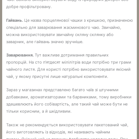
добре профільтровану.
Гайвань.
Це назва порцелянової чашки з кришкою, призначеною
спеціально для заварювання жасминового чаю. Звичайно,
можна використовувати звичайну скляну склянку або
заварник, але гайвань значно зручніше.
Заварювання.
Тут важливе дотримання правильних
пропорцій. На сто п’ятдесят мілілітрів води потрібно три грами
чайного листя. Для користі потрібно використовувати якісний
чай, у якому присутні лише натуральні компоненти.
Зараз у магазинах представлено багато чаїв зі штучними
добавками, ароматизаторами та барвниками, тому виробники
здешевлюють його собівартість, але такий чай може бути не
тільки корисним, а й шкідливим.
Також не рекомендується використовувати пакетований чай,
його виготовляють із відходів, які називають чайним