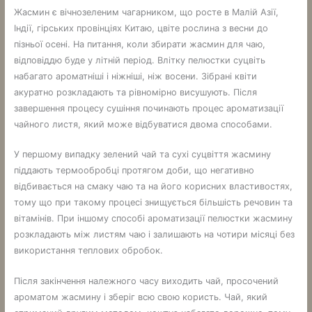
Жасмин є вічнозеленим чагарником, що росте в Малій Азії,
Індії, гірських провінціях Китаю, цвіте рослина з весни до
пізньої осені. На питання, коли збирати жасмин для чаю,
відповіддю буде у літній період. Влітку пелюстки суцвіть
набагато ароматніші і ніжніші, ніж восени. Зібрані квіти
акуратно розкладають та рівномірно висушують. Після
завершення процесу сушіння починають процес ароматизації
чайного листя, який може відбуватися двома способами.
У першому випадку зелений чай та сухі суцвіття жасмину
піддають термообробці протягом доби, що негативно
відбивається на смаку чаю та на його корисних властивостях,
тому що при такому процесі знищується більшість речовин та
вітамінів. При іншому способі ароматизації пелюстки жасмину
розкладають між листям чаю і залишають на чотири місяці без
використання теплових обробок.
Після закінчення належного часу виходить чай, просочений
ароматом жасмину і зберіг всю свою користь. Чай, який