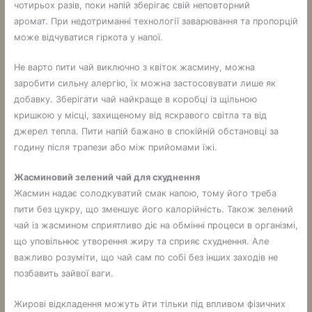
чотирьох разів, поки напій зберігає свій неповторний
аромат. При недотриманні технології заварювання та пропорцій
може відчуватися гіркота у напої.
Не варто пити чай виключно з квіток жасмину, можна
заробити сильну алергію, їх можна застосовувати лише як
добавку. Зберігати чай найкраще в коробці із щільною
кришкою у місці, захищеному від яскравого світла та від
джерел тепла. Пити напій бажано в спокійній обстановці за
годину після трапези або між прийомами їжі.
Жасминовий зелений чай для схуднення
Жасмин надає солодкуватий смак напою, тому його треба
пити без цукру, що зменшує його калорійність. Також зелений
чай із жасмином сприятливо діє на обмінні процеси в організмі,
що уповільнює утворення жиру та сприяє схуднення. Але
важливо розуміти, що чай сам по собі без інших заходів не
позбавить зайвої ваги.
Жирові відкладення можуть йти тільки під впливом фізичних