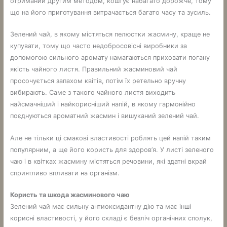
отриманий другим методом, коштує набагато дорожче, тому
що на його приготування витрачається багато часу та зусиль.
Зелений чай, в якому містяться пелюстки жасмину, краще не
купувати, тому що часто недобросовісні виробники за
допомогою сильного аромату намагаються приховати погану
якість чайного листя. Правильний жасминовий чай
просочується запахом квітів, потім їх ретельно вручну
вибирають. Саме з такого чайного листя виходить
найсмачніший і найкорисніший напій, в якому гармонійно
поєднуються ароматний жасмин і вишуканий зелений чай.
Але не тільки ці смакові властивості роблять цей напій таким
популярним, а ще його користь для здоров’я. У листі зеленого
чаю і в квітках жасмину містяться речовини, які здатні вкрай
сприятливо впливати на організм.
Користь та шкода жасминового чаю
Зелений чай має сильну антиоксидантну дію та має інші
корисні властивості, у його складі є безліч органічних сполук,