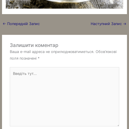
←
Попередній Запис
Наступний Запис
→
Залишити коментар
Ваша e-mail адреса не оприлюднюватиметься.
Обов’язкові
поля позначені
*
Введіть
тут...