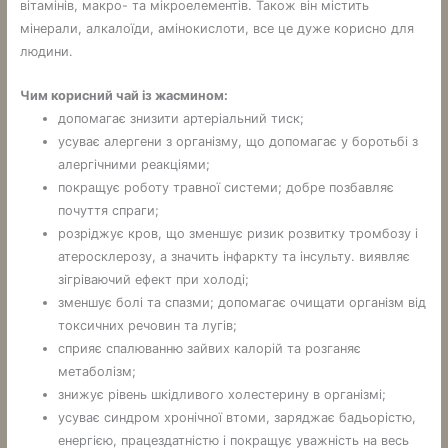
вітамінів, макро- та мікроелементів. Також він містить
мінерали, алкалоїди, амінокислоти, все це дуже корисно для
людини.
Чим корисний чай із жасмином:
допомагає знизити артеріальний тиск;
усуває алергени з організму, що допомагає у боротьбі з
алергічними реакціями;
покращує роботу травної системи; добре позбавляє
почуття спраги;
розріджує кров, що зменшує ризик розвитку тромбозу і
атеросклерозу, а значить інфаркту та інсульту. виявляє
зігріваючий ефект при холоді;
зменшує болі та спазми; допомагає очищати організм від
токсичних речовин та лугів;
сприяє спалюванню зайвих калорій та розганяє
метаболізм;
знижує рівень шкідливого холестерину в організмі;
усуває синдром хронічної втоми, заряджає бадьорістю,
енергією, працездатністю і покращує уважність на весь