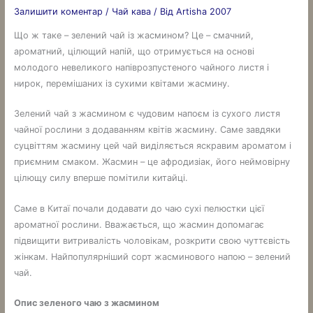
Залишити коментар
/
Чай кава
/ Від
Artisha 2007
Що ж таке – зелений чай із жасмином? Це – смачний,
ароматний, цілющий напій, що отримується на основі
молодого невеликого напіврозпустеного чайного листя і
нирок, перемішаних із сухими квітами жасмину.
Зелений чай з жасмином є чудовим напоєм із сухого листя
чайної рослини з додаванням квітів жасмину. Саме завдяки
суцвіттям жасмину цей чай виділяється яскравим ароматом і
приємним смаком. Жасмин – це афродизіак, його неймовірну
цілющу силу вперше помітили китайці.
Саме в Китаї почали додавати до чаю сухі пелюстки цієї
ароматної рослини. Вважається, що жасмин допомагає
підвищити витривалість чоловікам, розкрити свою чуттєвість
жінкам. Найпопулярніший сорт жасминового напою – зелений
чай.
Опис зеленого чаю з жасмином