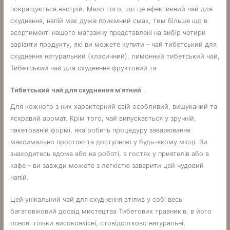
покращується настрій. Мало того, що це ефективний чай для
схуднення, напій має дуже приємний смак, тим більше що в
асортименті нашого магазину представлені на вибір чотири
варіанти продукту, які ви можете купити – чай ​​тибетський для
схуднення натуральний (класичний), лимонний тибетський чай,
Тибетський чай для схуднення фруктовий та
Тибетський чай для схуднення м’ятний
.
Для кожного з них характерний свій особливий, вишуканий та
яскравий аромат. Крім того, чай випускається у зручній,
пакетованій формі, яка робить процедуру заварювання
максимально простою та доступною у будь-якому місці. Ви
знаходитесь вдома або на роботі, в гостях у приятелів або в
кафе – ви завжди можете з легкістю заварити цей чудовий
напій.
Цей унікальний чай для схуднення втілив у собі весь
багатовіковий досвід мистецтва Тибетових травників, в його
основі тільки високоякісні, стовідсотково натуральні,