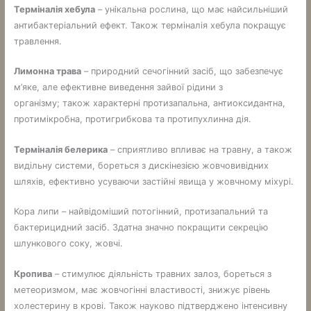
Терміналія хебула
– унікальна рослина, що має найсильніший
антибактеріальний ефект. Також терміналія хебула покращує
травлення.
Лимонна трава
– природний сечогінний засіб, що забезпечує
м’яке, але ефективне виведення зайвої рідини з
організму; також характерні протизапальна, антиоксидантна,
протимікробна, протигрибкова та протипухлинна дія.
Терміналія белерика
– сприятливо впливає на травну, а також
видільну системи, бореться з дискінезією жовчовивідних
шляхів, ефективно усуваючи застійні явища у жовчному міхурі.
Кора липи – найвідоміший потогінний, протизапальний та
бактерицидний засіб. Здатна значно покращити секрецію
шлункового соку, жовчі.
Кропива
– стимулює діяльність травних залоз, бореться з
метеоризмом, має жовчогінні властивості, знижує рівень
холестерину в крові. Також науково підтверджено інтенсивну