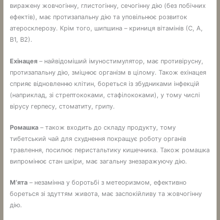
виражену жовчогінну, глистогінну, сечогінну дію (без побічних
ефектів), має протизапальну дію та уповільнює розвиток
атеросклерозу. Крім того, шипшина – криниця вітамінів (С, А,
В1, В2).
Ехінацея
– найвідоміший імуностимулятор, має противірусну,
протизапальну дію, зміцнює організм в цілому. Також ехінацея
сприяє відновленню клітин, бореться із збудниками інфекцій
(наприклад, зі стрептококами, стафілококами), у тому числі
вірусу герпесу, стоматиту, грипу.
Ромашка
– також входить до складу продукту, тому
тибетський чай для схуднення покращує роботу органів
травлення, посилює перистальтику кишечника. Також ромашка
випромінює стан шкіри, має загальну знезаражуючу дію.
М’ята
– незамінна у боротьбі з метеоризмом, ефективно
бореться зі здуттям живота, має заспокійливу та жовчогінну
дію.