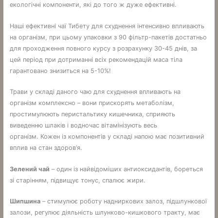
екологічні компоненти, які до того ж дуже ефективні.
Наші ефективні чаї Тибету для схуднення інтенсивно впливають
на організм, при цьому упаковки з 90 фільтр-пакетів достатньо
для проходження повного курсу з розрахунку 30-45 днів, за
цей період при дотриманні всіх рекомендацій маса тіла
гарантовано знизиться на 5-10%!
Трави у складі даного чаю для схуднення впливають на
організм комплексно – вони прискорять метаболізм,
простимулюють перистальтику кишечника, сприяють
виведенню шлаків і водночас вітамінізують весь
організм. Кожен із компонентів у складі напою має позитивний
вплив на стан здоров’я.
Зелений чай
– один із найвідоміших антиоксидантів, бореться
зі старінням, підвищує тонус, спалює жири.
Шипшина
– стимулює роботу надниркових залоз, підшлункової
залози, регулює діяльність шлунково-кишкового тракту, має