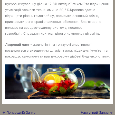
цукрознижувальну дію на 12,8% вихідної глікемії та підвищення
утилізації глюкози тканинами на 20,5%.Кропива здатна
підвищити рівень гемоглобіну, посилити основний обмін,
прискорити регенерацію слизових оболонок. Благотворно
впливає на серцево-судинну систему, посилює
газообмін. Справжня криниця цілого комплексу вітамінів.
Лавровий лист
– жовчогінні та тонізуючі властивості
поєднуються з виведенням шлаків, також підвищує імунітет та
покращує самопочуття при цукровому діабеті будь-якого типу.
←
Попередній Запис
Наступний Запис
→