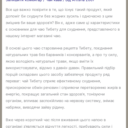
Все ще важко повірити в те, що існує такий продукт, який
допоміг би схуднути без жодних зусиль і одночасно з цим
зміцнив би ваше здоров’я? Він є, адже саме ці характеристики
є основними для чаю Тибету для схуднення, представленого в
нашому інтернет магазині чаю.
В основі цього чаю старовинна рецепта Тибету, поєднання
натуральних трав без барвників і консервантів, а про ту силу,
якою володіють натуральні трави, якщо вміти їх
використовувати, відомо з давніх-давен. Правильний підбір
порцій складових цього засобу забезпечує продукту ряд
переваг: чай Тибету сприяє ефективному схуднення,
прискорюючи обмін речовин і сприяючи перетворенню жирів в
енергію, покращує загальний стан здоров’я, тонізуючи
організм, впливає заспокійливо на нервову систему, знімає
набряки, виводячи зайву рідину.
Вже через короткий час після вживання цього напою в
організмі з’являється відчуття легкості, прибувають сили і