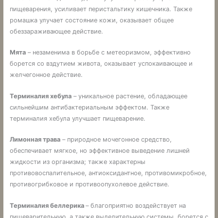
пищеварения, усиливает перистальтику кишечника. Также
ромашка улучает состояние кожи, оказывает общее
обеззараживающее действие.
Мята
– незаменима в борьбе с метеоризмом, эффективно
борется со вздутием живота, оказывает успокаивающее и
желчегонное действие.
Терминалия хебула
– уникальное растение, обладающее
сильнейшим антибактериальным эффектом. Также
терминалия хебула улучшает пищеварение.
Лимонная трава
– природное мочегонное средство,
обеспечивает мягкое, но эффективное выведение лишней
жидкости из организма; также характерны
противовоспалительное, антиоксидантное, противомикробное,
противогрибковое и противоопухолевое действие.
Терминалия беллерика
– благоприятно воздействует на
пищеварительную, а также выделительную системы, борется с