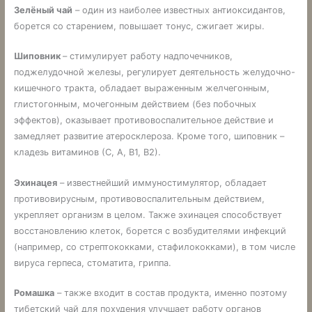
Зелёный чай
– один из наиболее известных антиоксидантов,
борется со старением, повышает тонус, сжигает жиры.
Шиповник
– стимулирует работу надпочечников,
поджелудочной железы, регулирует деятельность желудочно-
кишечного тракта, обладает выраженным желчегонным,
глистогонным, мочегонным действием (без побочных
эффектов), оказывает противовоспалительное действие и
замедляет развитие атеросклероза. Кроме того, шиповник –
кладезь витаминов (С, А, В1, В2).
Эхинацея
– известнейший иммуностимулятор, обладает
противовирусным, противовоспалительным действием,
укрепляет организм в целом. Также эхинацея способствует
восстановлению клеток, борется с возбудителями инфекций
(например, со стрептококками, стафилококками), в том числе
вируса герпеса, стоматита, гриппа.
Ромашка
– также входит в состав продукта, именно поэтому
тибетский чай для похудения улучшает работу органов