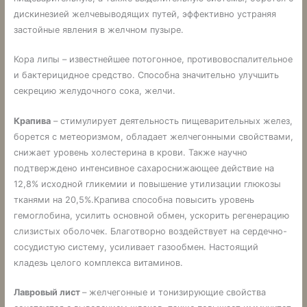
дискинезией желчевыводящих путей, эффективно устраняя
застойные явления в желчном пузыре.
Кора липы – известнейшее потогонное, противовоспалительное
и бактерицидное средство. Способна значительно улучшить
секрецию желудочного сока, желчи.
Крапива
– стимулирует деятельность пищеварительных желез,
борется с метеоризмом, обладает желчегонными свойствами,
снижает уровень холестерина в крови. Также научно
подтверждено интенсивное сахароснижающее действие на
12,8% исходной гликемии и повышение утилизации глюкозы
тканями на 20,5%.Крапива способна повысить уровень
гемоглобина, усилить основной обмен, ускорить регенерацию
слизистых оболочек. Благотворно воздействует на сердечно-
сосудистую систему, усиливает газообмен. Настоящий
кладезь целого комплекса витаминов.
Лавровый лист
– желчегонные и тонизирующие свойства