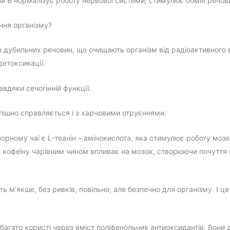
упи В нормалізує роботу нервової системи, стимулює обмін речов
ння організму?
о дубильних речовин, що очищають організм від радіоактивного
детоксикації.
авдяки сечогінній функції.
спішно справляється і з харчовими отруєннями.
чорному чаї є L-теанін – амінокислота, яка стимулює роботу моз
а кофеїну чарівним чином впливає на мозок, створюючи почуття п
ть м’якше, без ривків, повільно, але безпечно для організму. І це
гато користі через вміст поліфенольних антиоксидантів. Вони д