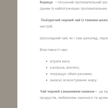
Кориця
– потужний протизапальний засіб
одним із найпотужніших протизапальних 
Тонізуючий чорний чай із темним шоко
настрій.
Шоколадний чай, як і сам шоколад, пере
Властивості чаю:
втрати ваги;
контроль апетиту;
покращує обмін речовин;
знижує всмоктування жиру.
Чай чорний з вишневим смаком –
це інд
продуктів, любителям смачного та арома