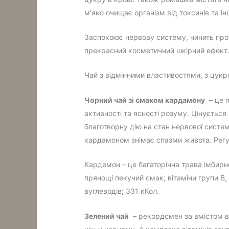
м’яко очищає організм від токсинів та і
Заспокоює нервову систему, чинить прот
прекрасний косметичний шкірний ефект
Чай з відмінними властивостями, з цукро
Чорний чай зі смаком кардамону
– це п
активності та ясності розуму. Цінується
благотворну дію на стан нервової систем
кардамоном знімає спазми живота. Регу
Кардемон – це багаторічна трава імбирно
прянощі пекучий смак; вітаміни групи B, E
вуглеводів; 331 кКол.
Зелений чай
– рекордсмен за вмістом віт