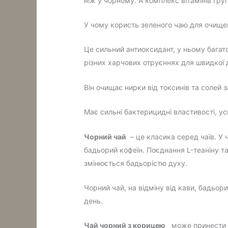
ніж у чорному. А комплекс вітамінів гр
У чому користь зеленого чаю для очище
Це сильний антиоксидант, у ньому багат
різних харчових отруєннях для швидкої 
Він очищає нирки від токсинів та солей з
Має сильні бактерицидні властивості, у
Чорний чай
– це класика серед чаїв. У 
бадьорий кофеїн. Поєднання L-теаніну т
змінюється бадьорістю духу.
Чорний чай, на відміну від кави, бадьори
день.
Чай чорний з корицею
може принести ба