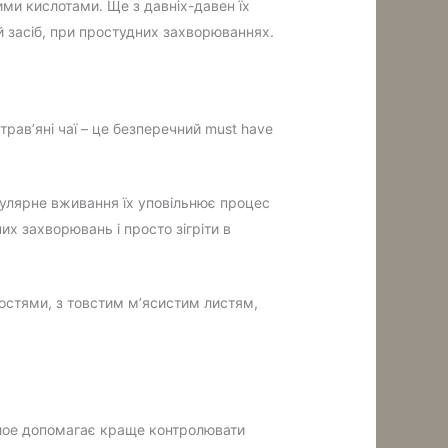
ними кислотами. Ще з давніх-давен їх
й засіб, при простудних захворюваннях.
трав’яні чаї – це безперечний must have
егулярне вживання їх уповільнює процес
их захворювань і просто зігріти в
востями, з товстим м’ясистим листям,
 алое допомагає краще контролювати