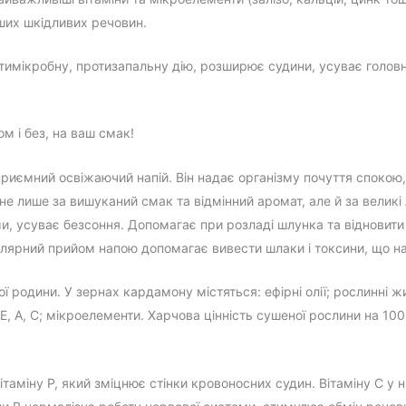
нших шкідливих речовин.
имікробну, протизапальну дію, розширює судини, усуває головн
.
м і без, на ваш смак!
риємний освіжаючий напій. Він надає організму почуття споко
 не лише за вишуканий смак та відмінний аромат, але й за великі 
и, усуває безсоння. Допомагає при розладі шлунка та відновити 
лярний прийом напою допомагає вивести шлаки і токсини, що на
ї родини. У зернах кардамону містяться: ефірні олії; рослинні ж
, A, C; мікроелементи. Харчова цінність сушеної рослини на 100 г: 
аміну Р, який зміцнює стінки кровоносних судин. Вітаміну С у н