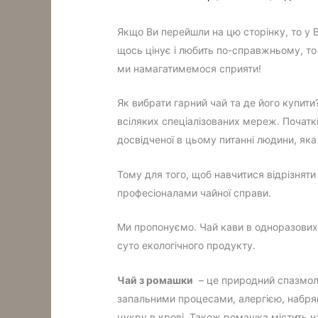
Якщо Ви перейшли на цю сторінку, то у 
щось цінує і любить по-справжньому, то
ми намагатимемося сприяти!
Як вибрати гарний чай та де його купити
всіляких спеціалізованих мереж. Почат
досвідченої в цьому питанні людини, як
Тому для того, щоб навчитися відрізняти
професіоналами чайної справи.
Ми пропонуємо. Чай кави в одноразових с
суто екологічного продукту.
Чай з ромашки
– це природний спазмоліт
запальними процесами, алергією, набряк
цукру в крові. Також ромашка містить н