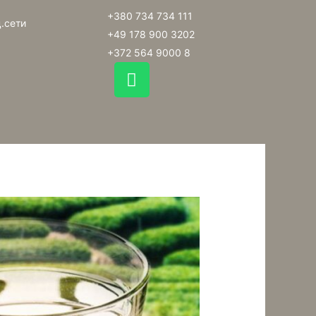
+380 734 734 111
.сети
+49 178 900 3202
+372 564 9000 8
W
h
a
t
s
a
p
p