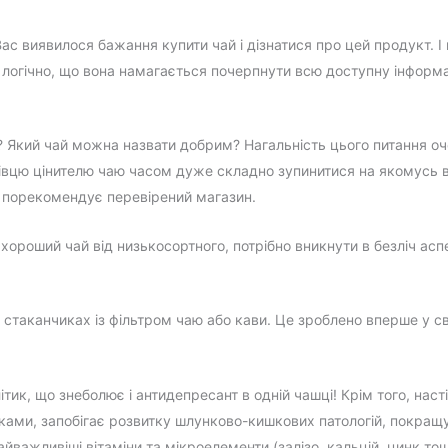
Вас виявилося бажання купити чай і дізнатися про цей продукт. 
 логічно, що вона намагається почерпнути всю доступну інформа
? Який чай можна назвати добрим? Нагальність цього питання оче
ківцю цінителю чаю часом дуже складно зупинитися на якомусь в
а порекомендує перевірений магазин.
 хороший чай від низькосортного, потрібно вникнути в безліч асп
таканчиках із фільтром чаю або кави. Це зроблено вперше у сві
ик, що знеболює і антидепресант в одній чашці! Крім того, наст
ами, запобігає розвитку шлунково-кишкових патологій, покращу
айважливіші вітаміни та мікроелементи (залізо, кальцій, цинк т