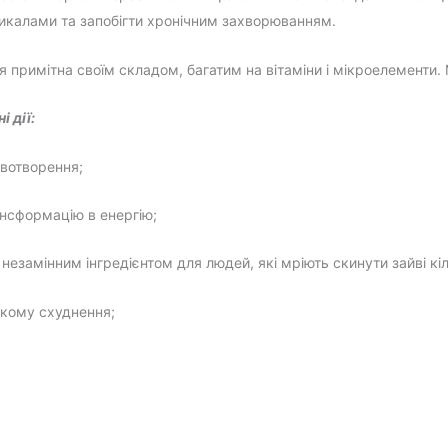
икалами та запобігти хронічним захворюванням.
 примітна своїм складом, багатим на вітаміни і мікроелементи.
 дії:
овотворення;
нсформацію в енергію;
незамінним інгредієнтом для людей, які мріють скинути зайві кі
дкому схуднення;