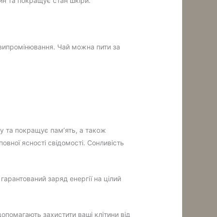
ин та покращує стан шкіри.
 випромінювання. Чай можна пити за
ку та покращує пам’ять, а також
овної ясності свідомості. Сонливість
 гарантований заряд енергії на цілий
опомагають захистити ваші клітини від