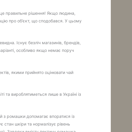
І це правильне рішення! Якщо людина,
цію про об’єкт, що сподобався. У цьому
видна. Існує безліч магазинів, брендів,
аріанті, особливо якщо немає поруч
ектів, якими прийнято оцінювати чай
ті та вироблятиметься лише в Україні із
ій з ромашки допомагає впоратися із
є стан шкіри та нормалізує рівень
ощо). Завдяки вмісту пектину ромашка