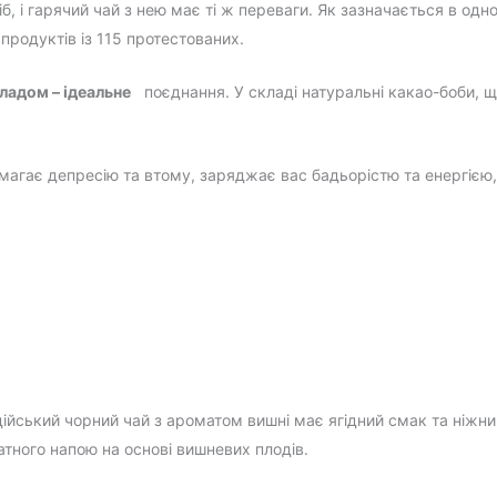
, і гарячий чай з нею має ті ж переваги. Як зазначається в од
продуктів із 115 протестованих.
ладом – ідеальне
поєднання. У складі натуральні какао-боби, щ
магає депресію та втому, заряджає вас бадьорістю та енергією
ійський чорний чай з ароматом вишні має ягідний смак та ніжн
тного напою на основі вишневих плодів.