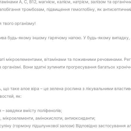
амінами А, С, В12, магнієм, калієм, натрієм, залізом та органіч
запобігання тромбозам, підвищення гемоглобіну, як антисептични
твого організму!
атива будь-якому іншому гарячому напою. У будь-якому випадку, 
багаті мікроелементами, вітамінами та поживними речовинами. Р
в організмі. Вони здатні зупинити прогресування багатьох хронічн
ь, що таке алое віра – це зелена рослина з лікувальними власти
востей, як:
я – завдяки вмісту поліфенолів;
и, мікроелементи, амінокислоти, антиоксиданти;
інсуліну (гормону підшлункової залози) Відповідно застосування