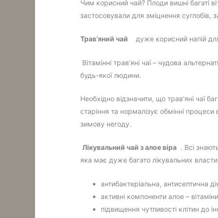
Чим корисний чай? Плоди вишні багаті віт
застосовували для зміцнення суглобів, 
Трав’яний чай
дуже корисний напій для 
Вітамінні трав’яні чаї – чудова альтерн
будь-якої людини.
Необхідно відзначити, що трав’яні чаї 
старіння та нормалізує обмінні процеси 
зимову негоду.
Лікувальний чай з алое віра
. Всі знают
яка має дуже багато лікувальних власти
антибактеріальна, антисептична ді
активні компоненти алое – вітамін
підвищення чутливості клітин до 