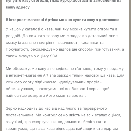
Купуйте каву сьогодні, і наш кур’єр доставить замовлення на
вашу адресу
В інтернет-магазині Артіша можна купити каву з доставкою
У нашому каталозі є кава, чай яку можна купити оптом та в
роздріб. До кожного товару ми складаємо детальний опис
смаку із зазначенням рівня насиченості, кислинки та
гіркуватості, рекомендуємо відповідні способи приготування, а
також вказуємо оцінку SCA.
Ми обсмажуємо каву з понеділка по п’ятницю, тому у продажу
в інтернет-магазині Artisha завжди тільки найсвіжіша кава. Для
кожного сорту підбираємо індивідуальний профіль
обсмажування, враховуємо всі особливості зерна, щоб
найповніше розкрити його смак та аромат.
Зерно надходить до нас від надійного та перевіреного
постачальника. Ми контролюємо якість на всіх етапах оцінки,
закупівлі, транспортування, подальшого зберігання та
гарантуємо, що наша кава відповідає найвищим стандартам