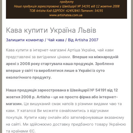
Кава купити Україна Львів
Залишити коментар
/
Чай кава
/ Від
Artisha 2007
Кава купити в інтернет-магазині Артіша Україна, чай кави
представлені за вигідними цінами.
Вперше на міжнародній
арені з 2008 року стартувала наша продукція. Зроблено
вперше у світі та вироблятися лише в Україні із суто
екологічного продукту.
Наша продукція зареєстрована в Швейцарії № 54191 від 12
жовтня 2008 р. Artisha – це не просто фірма або інтернет-
магазин.
Це вишуканий смак напоїв з різними видами чаю та
кави. У каталозі Ви можете ознайомитись з відгуками
покупців. Купити каву онлайн або зателефонувавши вказаному
на сайті. Ми здійснюємо доставку придбаного товару Україною
та країнами ЄС.