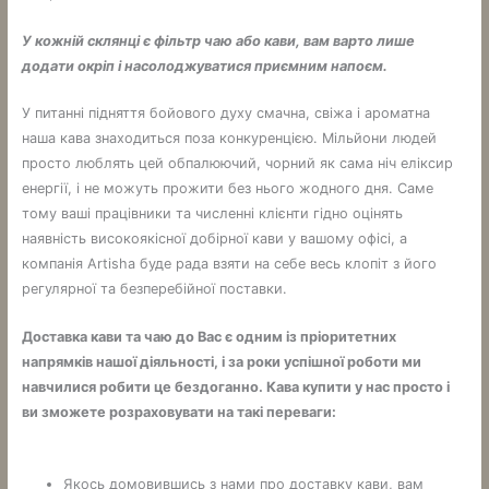
У кожній склянці є фільтр чаю або кави, вам варто лише
додати окріп і насолоджуватися приємним напоєм.
У питанні підняття бойового духу смачна, свіжа і ароматна
наша кава знаходиться поза конкуренцією. Мільйони людей
просто люблять цей обпалюючий, чорний як сама ніч еліксир
енергії, і не можуть прожити без нього жодного дня. Саме
тому ваші працівники та численні клієнти гідно оцінять
наявність високоякісної добірної кави у вашому офісі, а
компанія Artisha буде рада взяти на себе весь клопіт з його
регулярної та безперебійної поставки.
Доставка кави та чаю до Вас є одним із пріоритетних
напрямків нашої діяльності, і за роки успішної роботи ми
навчилися робити це бездоганно. Кава купити у нас просто і
ви зможете розраховувати на такі переваги:
Якось домовившись з нами про доставку кави, вам