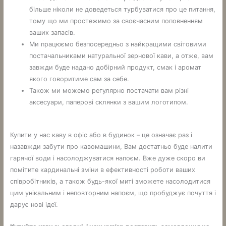
більше ніколи не доведеться турбуватися про це питання,
тому що ми простежимо за своєчасним поповненням
ваших запасів.
Ми працюємо безпосередньо з найкращими світовими
постачальниками натуральної зернової кави, а отже, вам
завжди буде надано добірний продукт, смак і аромат
якого говоритиме сам за себе.
Також ми можемо регулярно постачати вам різні
аксесуари, паперові склянки з вашим логотипом.
Купити у нас каву в офіс або в будинок – це означає раз і
назавжди забути про кавомашини, Вам достатньо буде налити
гарячої води і насолоджуватися напоєм. Вже дуже скоро ви
помітите кардинальні зміни в ефективності роботи ваших
співробітників, а також будь-якої миті зможете насолодитися
цим унікальним і неповторним напоєм, що пробуджує почуття і
дарує нові ідеї.