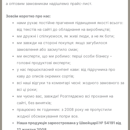
а оптовим замовникам надішлемо прайс-лист.
Зовсім коротко про нас:
нами рухає постійне прагнення підвищення якості всього:
від текстів на сайті до обладнання на виробництві;
ми дружні і спілкуємося, як живі люди, а не як боти;
ми завжди на стороні покупця: якщо загубилося
замовлення або засмутило смак;
ми експерти, що ми робимо: перші особи бізнесу –
головні продуктові експерти;
у нас першокласний контент кави: від підручника про
каву до описів окремих сортів;
всі наші відгуки та коментарі чесні: жодного замовного за
всі ці роки;
ми чуємо вас, завжди! Розглядаємо всі прохання на
сайті, без винятків;
працюємо як годинник: з 2008 року не пропустили
жодної обсмажування попри все.
Наша продукція зареєстрована у Швейцарії № 54191 від
12 жовтня 2008