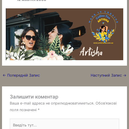
←
Попередній Запис
Наступний Запис
→
Залишити коментар
Ваша e-mail адреса не оприлюднюватиметься.
Обов’язкові
поля позначені
*
Введіть
тут...