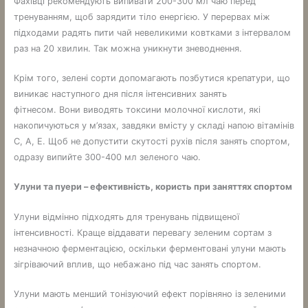
Фахівці рекомендують випивати 200-300 мл чаю перед
тренуванням, щоб зарядити тіло енергією. У перервах між
підходами радять пити чай невеликими ковтками з інтервалом
раз на 20 хвилин. Так можна уникнути зневоднення.
Крім того, зелені сорти допомагають позбутися крепатури, що
виникає наступного дня після інтенсивних занять
фітнесом. Вони виводять токсини молочної кислоти, які
накопичуються у м’язах, завдяки вмісту у складі напою вітамінів
С, А, Е. Щоб не допустити скутості рухів після занять спортом,
одразу випийте 300-400 мл зеленого чаю.
Улуни та пуери – ефективність, користь при заняттях спортом
Улуни відмінно підходять для тренувань підвищеної
інтенсивності. Краще віддавати перевагу зеленим сортам з
незначною ферментацією, оскільки ферментовані улуни мають
зігріваючий вплив, що небажано під час занять спортом.
Улуни мають менший тонізуючий ефект порівняно із зеленими