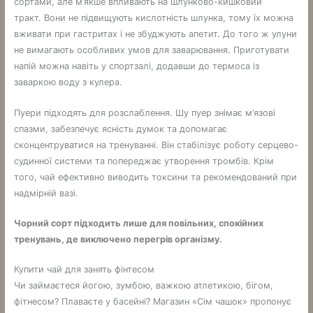
сортами, але м’якше впливають на шлунково-кишковий
тракт. Вони не підвищують кислотність шлунка, тому їх можна
вживати при гастритах і не збуджують апетит. До того ж улуни
не вимагають особливих умов для заварювання. Приготувати
напій можна навіть у спортзалі, додавши до термоса із
заваркою воду з кулера.
Пуери підходять для розслаблення. Шу пуер знімає м’язові
спазми, забезпечує ясність думок та допомагає
сконцентруватися на тренуванні. Він стабілізує роботу серцево-
судинної системи та попереджає утворення тромбів. Крім
того, чай ефективно виводить токсини та рекомендований при
надмірній вазі.
Чорний сорт підходить лише для повільних, спокійних
тренувань, де виключено перегрів організму.
Купити чай для занять фінтесом
Чи займаєтеся йогою, зумбою, важкою атлетикою, бігом,
фітнесом? Плаваєте у басейні? Магазин «Сім чашок» пропонує