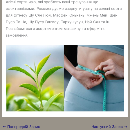
якісні сорти чаю, які зроблять ваші тренування ще
ефективнішими. Рекомендуємо звернути увагу на зелені сорти
для фітнесу Шу Сян Люй, Маофен Юньнань, Чжень Мей; Шен
Пуер То Ча, Шу Пуер Ганжоу, Тархун улун, Най Сян та ін.
Познайомтеся з асортиментом магазину та оформіть
замовлення.
←
Попередній Запис
Наступний Запис
→