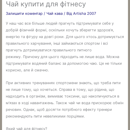
Чай купити для фітнесу
Залишити коментар
/
Чай кава
/ Від
Artisha 2007
У наш час все більше людей прагнуть підтримувати себе у
добрій фізичній формі, оскільки хочуть зберегти здоров’я,
енергію та фігуру на довгі роки. Для цього хтось дотримується
правильного харчування, інші займаються спортом і всі
прагнуть дотримуватися правильного питного
режиму. Причому для цього підходить не лише вода. Можна
підтримувати водяний баланс за допомогою чаю. Це не тільки
корисно, але й смачно.
При активних тренуваннях спортсмени знають, що треба пити
не лише тому, що хочеться. Справа в тому, що рідина, що
надходить в організм, вимиває токсини, що накопичуються в
м’язах в ході навантажень. Також чай чи вода прискорює обмін
речовин. Однак, щоб досягти потрібного ефекту тренери
рекомендують пити невеликими порціями.
Який чай для фітнесу?