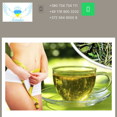
Перейти
W
+380 734 734 111
Menu
до
h
+49 178 900 3202
вмісту
a
+372 564 9000 8
t
s
a
p
p