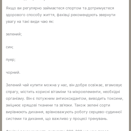
Якщо ви регулярно займаєтеся спортом та дотримуєтеся
здорового способу життя, фахівці рекомендують звернути
увагу на такі види чаю як:
зелений;
син;
пуер;
чорний.
Зелений чай купити можна у нас, він добре освіжає, вгамовує
спрагу, містить корисні вітаміни та мікроелементи, необхідні
організму. Він є потужним антиоксидантом, виводить токсини,
зміцнює хрящові тканини та зв’язки. Також зелені сорти
вирівнюють дихання, врівноважують роботу серцево-судинної
системи та дихання, що важливо у процесі тренувань.