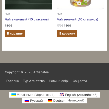
Чай
Чай
Чай вишневый (10 стаканов)
Чай зеленый (10 стаканов)
180
₴
170
₴
150
₴
В корзину
В корзину
Copyright © 2026
Artishatea
Головна
Тур Агентство
Новини ефірі
Соц.сети
Украинский
Английский
Українська
English
(
)
(
)
Немецкий
Русский
Deutsch
(
)