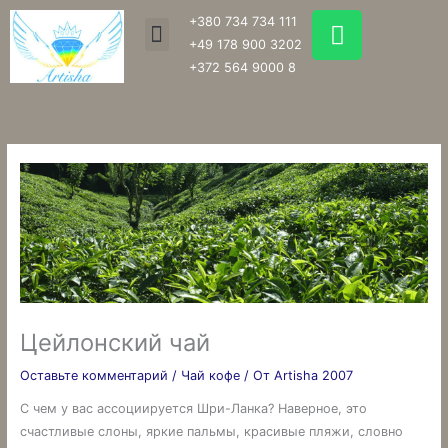
Перейти
W
+380 734 734 111
Menu
к
h
+49 178 900 3202
содержимому
a
+372 564 9000 8
t
s
a
p
p
Цейлонский чай
Оставьте комментарий
/
Чай кофе
/ От
Artisha 2007
С чем у вас ассоциируется Шри-Ланка? Наверное, это
счастливые слоны, яркие пальмы, красивые пляжи, словно