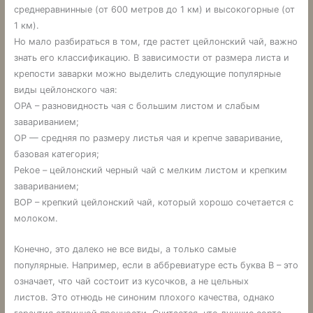
среднеравнинные (от 600 метров до 1 км) и высокогорные (от
1 км).
Но мало разбираться в том, где растет цейлонский чай, важно
знать его классификацию. В зависимости от размера листа и
крепости заварки можно выделить следующие популярные
виды цейлонского чая:
OPA – разновидность чая с большим листом и слабым
завариванием;
OP — средняя по размеру листья чая и крепче заваривание,
базовая категория;
Pekoe – цейлонский черный чай с мелким листом и крепким
завариванием;
BOP – крепкий цейлонский чай, который хорошо сочетается с
молоком.
Конечно, это далеко не все виды, а только самые
популярные. Например, если в аббревиатуре есть буква B – это
означает, что чай состоит из кусочков, а не цельных
листов. Это отнюдь не синоним плохого качества, однако