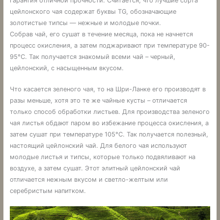
гарантия отличной прочности. Считается, что лучшие сорта
цейлонского чая содержат буквы TG, обозначающие
золотистые типсы — нежные и молодые почки.
Собрав чай, его сушат в течение месяца, пока не начнется
процесс окисления, а затем поджаривают при температуре 90-
95°С. Так получается знакомый всеми чай – черный,
цейлонский, с насыщенным вкусом.
Что касается зеленого чая, то на Шри-Ланке его производят в
разы меньше, хотя это те же чайные кусты – отличается
только способ обработки листьев. Для производства зеленого
чая листья обдают паром во избежание процесса окисления, а
затем сушат при температуре 105°С. Так получается полезный,
настоящий цейлонский чай. Для белого чая используют
молодые листья и типсы, которые только подвяливают на
воздухе, а затем сушат. Этот элитный цейлонский чай
отличается нежным вкусом и светло-желтым или
серебристым напитком.