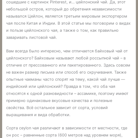
сошедшие с картинок Pinterest, и… цейлонский чай. Да, этот
небольшой остров, который до обретения независимости
назывался Цейлон, является третьим мировым экспортером
чая после Китая и Индии. В этой статье мы поговорим о видах
и пользе цейлонского чая, а также о том, как правильно
заваривать листовой чай.
Вам всегда было интересно, чем отличается байховый чай от
цейлонского? Байховым называют любой россыпной чай – в
отличие от прессованного или пакетированного. Здесь совсем
не важен размер письма или способ его скручивания. Также
опытные чаеманы часто спорят на тему, какой чай лучше —
индийский или цейлонский? Правда в том, что оба чая
относятся к одной разновидности – ассамике, поэтому имеют
примерно одинаковые вкусовые качества и полезные
свойства. Всё остальное зависит от сорта, условий
выращивания и вида обработки.
Сорта ceylon чая различают в зависимости от местности, где
он рос – равнинные сорта (600 метров над уровнем моря),