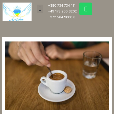
Перейти
W
+380 734 734 111
Menu
к
h
+49 178 900 3202
содержимому
a
+372 564 9000 8
t
s
a
p
p