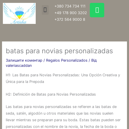
Перейти
W
+380 734 734 111
Menu
до
h
+49 178 900 3202
вмісту
a
+372 564 9000 8
t
s
a
p
batas para novias personalizadas
p
Залишити коментар
/
Regalos Personalizados
/ Від
valeriascaddan
H1: Las Batas para Novias Personalizadas: Una Opción Creativa y
Única para la Prepoda
H2: Definición de Batas para Novias Personalizadas
Las batas para novias personalizadas se refieren a las batas de
seda, satén, algodón u otros materiales que las novias suelen
llevar mientras se preparan para su boda. Estas batas pueden ser
personalizadas con el nombre de la novia, la fecha de la boda o