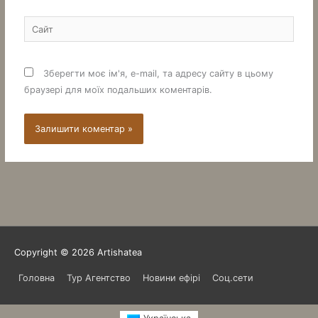
Сайт
Зберегти моє ім'я, e-mail, та адресу сайту в цьому
браузері для моїх подальших коментарів.
Copyright © 2026
Artishatea
Головна
Тур Агентство
Новини ефірі
Соц.сети