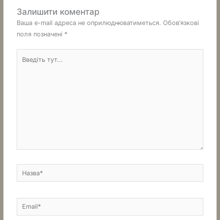
Залишити коментар
Ваша e-mail адреса не оприлюднюватиметься.
Обов’язкові
поля позначені
*
Введіть
тут...
Назва*
Email*