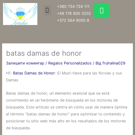
Перейти
W
+380 734 734 111
Menu
до
h
+49 178 900 3202
вмісту
a
+372 564 9000 8
t
s
a
p
batas damas de honor
p
Залишити коментар
/
Regalos Personalizados
/ Від
fruhalina029
H1:
Batas Damas de Honor
: El Must-Have para las Novias y sus
Damas
Batas damas de honor, un elemento esencial que se está
convirtiendo en un fenómeno de búsqueda en los motores de
búsqueda. Este artículo se centra en cómo usar de manera óptima
el término “batas damas de honor” para optimizar tu contenido y
posicionar tu sitio web más alto en los resultados de los motores
de búsqueda.