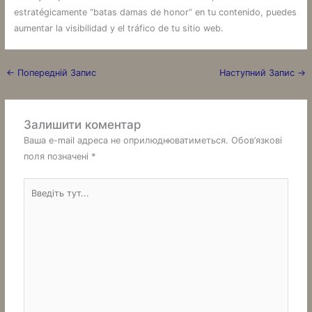
estratégicamente “batas damas de honor” en tu contenido, puedes
aumentar la visibilidad y el tráfico de tu sitio web.
←
Попередній Запис
Наступний Запис
→
Залишити коментар
Ваша e-mail адреса не оприлюднюватиметься.
Обов’язкові
поля позначені
*
Введіть
тут...