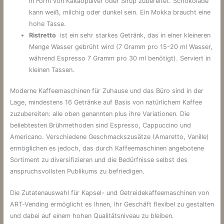
in Form von Kakaopulver oder Sirup zubereitet. Schokolade
kann weiß, milchig oder dunkel sein. Ein Mokka braucht eine
hohe Tasse.
Ristretto
ist ein sehr starkes Getränk, das in einer kleineren
Menge Wasser gebrüht wird (7 Gramm pro 15-20 ml Wasser,
während Espresso 7 Gramm pro 30 ml benötigt). Serviert in
kleinen Tassen.
Moderne Kaffeemaschinen für Zuhause und das Büro sind in der
Lage, mindestens 16 Getränke auf Basis von natürlichem Kaffee
zuzubereiten: alle oben genannten plus ihre Variationen. Die
beliebtesten Brühmethoden sind Espresso, Cappuccino und
Americano. Verschiedene Geschmackszusätze (Amaretto, Vanille)
ermöglichen es jedoch, das durch Kaffeemaschinen angebotene
Sortiment zu diversifizieren und die Bedürfnisse selbst des
anspruchsvollsten Publikums zu befriedigen.
Die Zutatenauswahl für Kapsel- und Getreidekaffeemaschinen von
ART-Vending ermöglicht es Ihnen, Ihr Geschäft flexibel zu gestalten
und dabei auf einem hohen Qualitätsniveau zu bleiben.