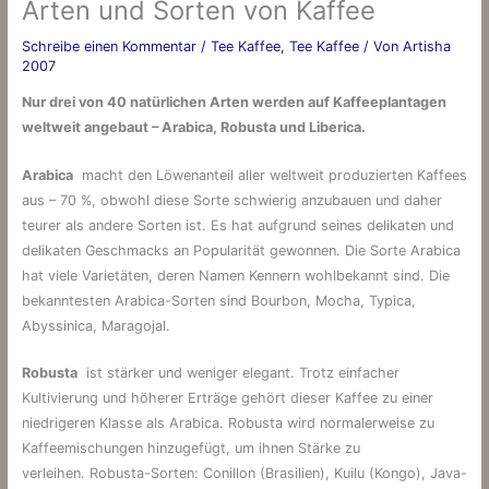
Arten und Sorten von Kaffee
Schreibe einen Kommentar
/
Tee Kaffee
,
Tee Kaffee
/ Von
Artisha
2007
Nur drei von 40 natürlichen Arten werden auf Kaffeeplantagen
weltweit angebaut – Arabica, Robusta und Liberica.
Arabica
macht den Löwenanteil aller weltweit produzierten Kaffees
aus – 70 %, obwohl diese Sorte schwierig anzubauen und daher
teurer als andere Sorten ist. Es hat aufgrund seines delikaten und
delikaten Geschmacks an Popularität gewonnen. Die Sorte Arabica
hat viele Varietäten, deren Namen Kennern wohlbekannt sind. Die
bekanntesten Arabica-Sorten sind Bourbon, Mocha, Typica,
Abyssinica, Maragojal.
Robusta
ist stärker und weniger elegant. Trotz einfacher
Kultivierung und höherer Erträge gehört dieser Kaffee zu einer
niedrigeren Klasse als Arabica. Robusta wird normalerweise zu
Kaffeemischungen hinzugefügt, um ihnen Stärke zu
verleihen. Robusta-Sorten: Conillon (Brasilien), Kuilu (Kongo), Java-