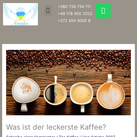
Zum
W
+380 734 734 111
Menu
Inhalt
h
+49 178 900 3202
springen
a
+372 564 9000 8
t
s
a
p
p
Was ist der leckerste Kaffee?