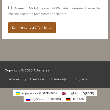
Name, E-Mail-Adresse und Website in diesem Browser für
meinen nächsten Kommentar speichern.
Copyright © 2026
Artishatea
Головна
Тур Агентство
Новини ефірі
Соц.сети
Ukrainisch
Englisch
Українська
English
(
)
(
)
Russisch
Русский
Deutsch
(
)