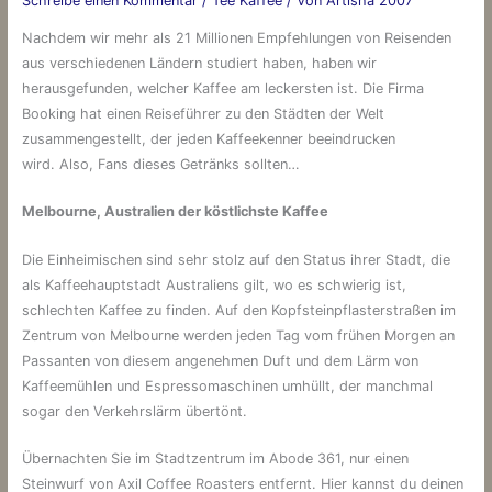
Schreibe einen Kommentar
/
Tee Kaffee
/ Von
Artisha 2007
Nachdem wir mehr als 21 Millionen Empfehlungen von Reisenden
aus verschiedenen Ländern studiert haben, haben wir
herausgefunden, welcher Kaffee am leckersten ist. Die Firma
Booking hat einen Reiseführer zu den Städten der Welt
zusammengestellt, der jeden Kaffeekenner beeindrucken
wird. Also, Fans dieses Getränks sollten…
Melbourne, Australien der köstlichste Kaffee
Die Einheimischen sind sehr stolz auf den Status ihrer Stadt, die
als Kaffeehauptstadt Australiens gilt, wo es schwierig ist,
schlechten Kaffee zu finden. Auf den Kopfsteinpflasterstraßen im
Zentrum von Melbourne werden jeden Tag vom frühen Morgen an
Passanten von diesem angenehmen Duft und dem Lärm von
Kaffeemühlen und Espressomaschinen umhüllt, der manchmal
sogar den Verkehrslärm übertönt.
Übernachten Sie im Stadtzentrum im Abode 361, nur einen
Steinwurf von Axil Coffee Roasters entfernt. Hier kannst du deinen