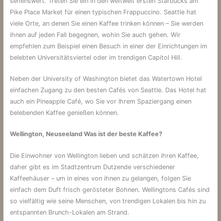
sehenswert. Treten Sie ein in den weltweit ersten Starbucks am
Pike Place Market für einen typischen Frappuccino. Seattle hat
viele Orte, an denen Sie einen Kaffee trinken können – Sie werden
ihnen auf jeden Fall begegnen, wohin Sie auch gehen. Wir
empfehlen zum Beispiel einen Besuch in einer der Einrichtungen im
belebten Universitätsviertel oder im trendigen Capitol Hill.
Neben der University of Washington bietet das Watertown Hotel
einfachen Zugang zu den besten Cafés von Seattle. Das Hotel hat
auch ein Pineapple Café, wo Sie vor Ihrem Spaziergang einen
belebenden Kaffee genießen können.
Wellington, Neuseeland Was ist der beste Kaffee?
Die Einwohner von Wellington lieben und schätzen ihren Kaffee,
daher gibt es im Stadtzentrum Dutzende verschiedener
Kaffeehäuser – um in eines von ihnen zu gelangen, folgen Sie
einfach dem Duft frisch gerösteter Bohnen. Wellingtons Cafés sind
so vielfältig wie seine Menschen, von trendigen Lokalen bis hin zu
entspannten Brunch-Lokalen am Strand.