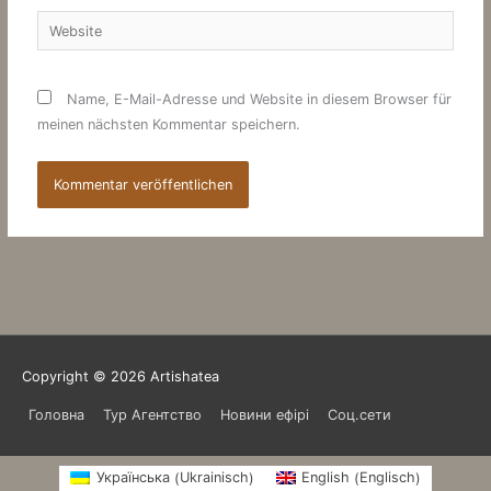
Website
Name, E-Mail-Adresse und Website in diesem Browser für
meinen nächsten Kommentar speichern.
Copyright © 2026
Artishatea
Головна
Тур Агентство
Новини ефірі
Соц.сети
Ukrainisch
Englisch
Українська
English
(
)
(
)