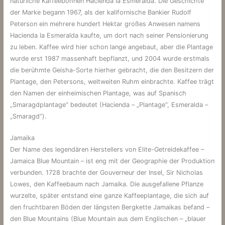
natürliche Kaffeebohnen Hacienda la Esmeralda. Die Geschichte
der Marke begann 1967, als der kalifornische Bankier Rudolf
Peterson ein mehrere hundert Hektar großes Anwesen namens
Hacienda la Esmeralda kaufte, um dort nach seiner Pensionierung
zu leben. Kaffee wird hier schon lange angebaut, aber die Plantage
wurde erst 1987 massenhaft bepflanzt, und 2004 wurde erstmals
die berühmte Geisha-Sorte hierher gebracht, die den Besitzern der
Plantage, den Petersons, weltweiten Ruhm einbrachte. Kaffee trägt
den Namen der einheimischen Plantage, was auf Spanisch
„Smaragdplantage“ bedeutet (Hacienda – „Plantage“, Esmeralda –
„Smaragd“).
Jamaika
Der Name des legendären Herstellers von Elite-Getreidekaffee –
Jamaica Blue Mountain – ist eng mit der Geographie der Produktion
verbunden. 1728 brachte der Gouverneur der Insel, Sir Nicholas
Lowes, den Kaffeebaum nach Jamaika. Die ausgefallene Pflanze
wurzelte, später entstand eine ganze Kaffeeplantage, die sich auf
den fruchtbaren Böden der längsten Bergkette Jamaikas befand –
den Blue Mountains (Blue Mountain aus dem Englischen – „blauer