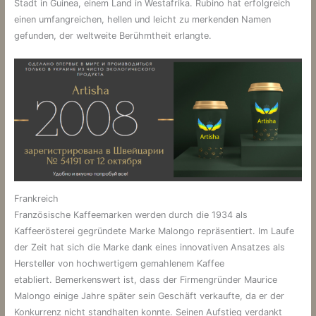
Stadt in Guinea, einem Land in Westafrika. Rubino hat erfolgreich
einen umfangreichen, hellen und leicht zu merkenden Namen
gefunden, der weltweite Berühmtheit erlangte.
Frankreich
Französische Kaffeemarken werden durch die 1934 als
Kaffeerösterei gegründete Marke Malongo repräsentiert. Im Laufe
der Zeit hat sich die Marke dank eines innovativen Ansatzes als
Hersteller von hochwertigem gemahlenem Kaffee
etabliert. Bemerkenswert ist, dass der Firmengründer Maurice
Malongo einige Jahre später sein Geschäft verkaufte, da er der
Konkurrenz nicht standhalten konnte. Seinen Aufstieg verdankt