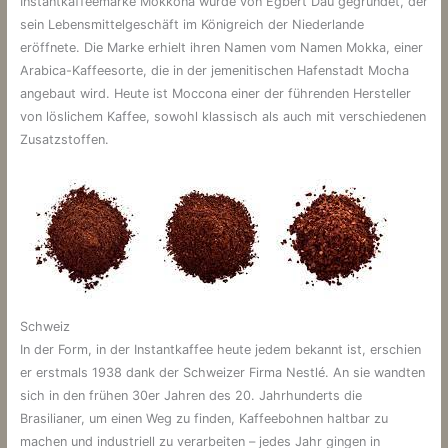
Instantkaffeemarke Mokkona wurde von Egbert Dau gegründet, der
sein Lebensmittelgeschäft im Königreich der Niederlande
eröffnete. Die Marke erhielt ihren Namen vom Namen Mokka, einer
Arabica-Kaffeesorte, die in der jemenitischen Hafenstadt Mocha
angebaut wird. Heute ist Moccona einer der führenden Hersteller
von löslichem Kaffee, sowohl klassisch als auch mit verschiedenen
Zusatzstoffen.
Schweiz
In der Form, in der Instantkaffee heute jedem bekannt ist, erschien
er erstmals 1938 dank der Schweizer Firma Nestlé. An sie wandten
sich in den frühen 30er Jahren des 20. Jahrhunderts die
Brasilianer, um einen Weg zu finden, Kaffeebohnen haltbar zu
machen und industriell zu verarbeiten – jedes Jahr gingen in