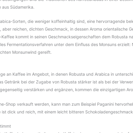
ee aus Südamerika.
abica-Sorten, die weniger koffeinhaltig sind, eine hervorragende be
, aber reichen, dichten Geschmack, in dessen Aroma orientalische 
a-Kaffee kommt in seinen Geschmackseigenschaften dem Robusta nah
ielles Fermentationsverfahren unter dem Einfluss des Monsuns erzielt
uchten Monsunwind gereift.
ge an Kaffee im Angebot, in denen Robusta und Arabica in unterschie
das Getränk bei der Zugabe von Robusta stärker ist als bei der Verw
h gegenseitig verstärken und ergänzen, kommen die einzigartigen A
ne-Shop verkauft werden, kann man zum Beispiel Paganini hervorhebe
e ist dick und reich, mit einem leicht bitteren Schokoladengeschmac
stimmt