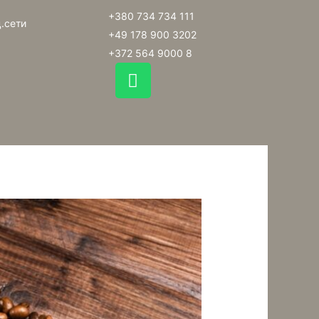
+380 734 734 111
.сети
+49 178 900 3202
+372 564 9000 8
W
h
a
t
s
a
p
p