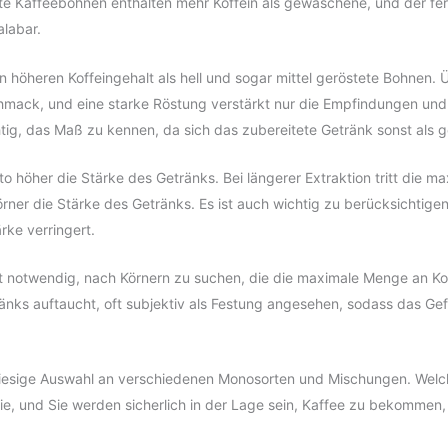
 Kaffeebohnen enthalten mehr Koffein als gewaschene, und der fermen
alabar.
n höheren Koffeingehalt als hell und sogar mittel geröstete Bohnen
chmack, und eine starke Röstung verstärkt nur die Empfindungen und
htig, das Maß zu kennen, da sich das zubereitete Getränk sonst als 
o höher die Stärke des Getränks. Bei längerer Extraktion tritt die m
er die Stärke des Getränks. Es ist auch wichtig zu berücksichtigen
rke verringert.
t notwendig, nach Körnern zu suchen, die die maximale Menge an Koff
tränks auftaucht, oft subjektiv als Festung angesehen, sodass das Ge
riesige Auswahl an verschiedenen Monosorten und Mischungen. Welch
Sie, und Sie werden sicherlich in der Lage sein, Kaffee zu bekommen