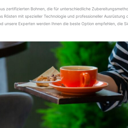
us zertifizierten Bohnen, die für unterschiedliche Zubereitungsmeth
das Rösten mit spezieller Technologie und professioneller Ausrüstung
nd unsere Experten werden Ihnen die beste Option empfehlen, die S