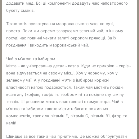
додавати мед. Всі ці компоненти додадуть чаю неповторного
букету смаків.
Технологія приготування марроканського чаю, по суті,
проста. Поки ми окремо заварюємо зелений чай, в іншому
посуді нас повинні чекати залиті окропом прянощі. За їх
поєднання і виходить марроканський чай.
Чай з м’ятою та імбиром
М’ята – як універсальна деталь пазла. Куди не прикріпи – скрізь
вона відчувається на своєму місці. Хоч у чорному, хоч у
зеленому чаї. А у поєднанні м’яти з імбиром корисні
властивості напою подвоюються. Такий чай містить похідні
ксантину (кофеїн, теофілін, теобромін) та похідне глутаміну
теанін. Ці речовини мають властивості стимулятора. Чай з
м’ятою та імбиром також містить багато поживних
компонентів, таких як вітамін Е, вітамін С, вітамін B1, фтор та
калій.
Швидше за все такий чай гірчитиме. Це можна обґрунтувати