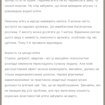
зубчастість по краях. Перечна м’ята легко переносить зиму та
сильні морози. Не слід забувати, що вона виведена штучно і є
різновидом водної м’яти.
Лимонну м’яту в народі називають меліса. Її можна часто
зустріти на садових ділянках. Це невибаглива багаторічна
рослина. У висоту може досягати до 1 метра. Відмінною рисою
цього виду є наявність лимонного аромату, особливо під час
цвітіння. Тому її й прозвали відповідно.
Користь та шкода м’яти
Стреси, депресії, неврози – всі ці емоційно-психологічні
розлади неминуче переслідують сучасну людину. Але їхній
деструктивний ефект можна мінімізувати, звичайно, далеко не
тільки медикаментозним шляхом. Нарівні фізичними
навантаженнями чи практикою медитації людині може
допомогти м’ятний чай. Так, це не перебільшення. Звичайно, він
не панацея від усіх проблем, але про величезну кількість
корисних властивостей м’яти забувати не варто.