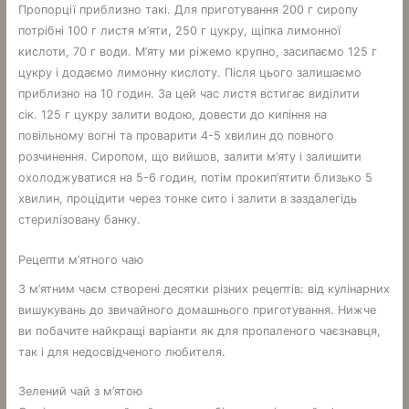
Пропорції приблизно такі. Для приготування 200 г сиропу
потрібні 100 г листя м’яти, 250 г цукру, щіпка лимонної
кислоти, 70 г води. М’яту ми ріжемо крупно, засипаємо 125 г
цукру і додаємо лимонну кислоту. Після цього залишаємо
приблизно на 10 годин. За цей час листя встигає виділити
сік. 125 г цукру залити водою, довести до кипіння на
повільному вогні та проварити 4-5 хвилин до повного
розчинення. Сиропом, що вийшов, залити м’яту і залишити
охолоджуватися на 5-6 годин, потім прокип’ятити близько 5
хвилин, процідити через тонке сито і залити в заздалегідь
стерилізовану банку.
Рецепти м’ятного чаю
З м’ятним чаєм створені десятки різних рецептів: від кулінарних
вишукувань до звичайного домашнього приготування. Нижче
ви побачите найкращі варіанти як для пропаленого чаєзнавця,
так і для недосвідченого любителя.
Зелений чай з м’ятою