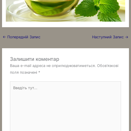
←
Попередній Запис
Наступний Запис
→
Залишити коментар
Ваша e-mail адреса не оприлюднюватиметься.
Обов’язкові
поля позначені
*
Введіть
тут...