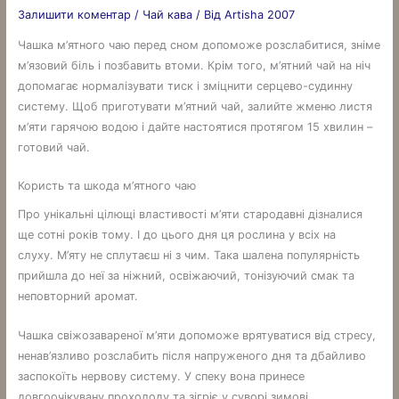
Залишити коментар
/
Чай кава
/ Від
Artisha 2007
Чашка м’ятного чаю перед сном допоможе розслабитися, зніме
м’язовий біль і позбавить втоми. Крім того, м’ятний чай на ніч
допомагає нормалізувати тиск і зміцнити серцево-судинну
систему. Щоб приготувати м’ятний чай, залийте жменю листя
м’яти гарячою водою і дайте настоятися протягом 15 хвилин –
готовий чай.
Користь та шкода м’ятного чаю
Про унікальні цілющі властивості м’яти стародавні дізналися
ще сотні років тому. І до цього дня ця рослина у всіх на
слуху. М’яту не сплутаєш ні з чим. Така шалена популярність
прийшла до неї за ніжний, освіжаючий, тонізуючий смак та
неповторний аромат.
Чашка свіжозавареної м’яти допоможе врятуватися від стресу,
ненав’язливо розслабить після напруженого дня та дбайливо
заспокоїть нервову систему. У спеку вона принесе
довгоочікувану прохолоду та зігріє у суворі зимові