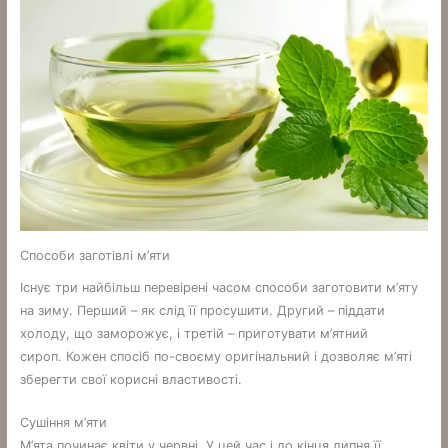
Способи заготівлі м’яти
Існує три найбільш перевірені часом способи заготовити м’яту
на зиму. Перший – як слід її просушити. Другий – піддати
холоду, що заморожує, і третій – приготувати м’ятний
сироп. Кожен спосіб по-своєму оригінальний і дозволяє м’яті
зберегти свої корисні властивості.
Сушіння м’яти
М’ята починає квіти у червні. У цей час і до кінця липня її