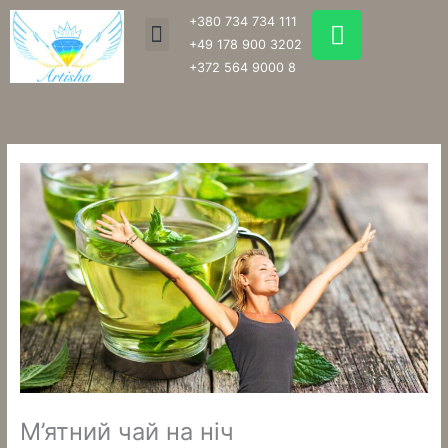
Перейти
W
+380 734 734 111
Menu
до
h
+49 178 900 3202
вмісту
a
+372 564 9000 8
t
s
a
p
p
М’ятний чай на ніч