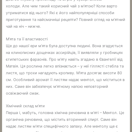
холоди. Але чим такий корисний чай з м’ятою? Коли варто
утриматися від нього? Які є його найпопулярніші способи
приготування та найсмачніші рецепти? Повний огляд на м’ятний
чай на ніч – нижче.
М’ята та її властивості
Ще до нашої ери м’ята була доступна людині. Вона згадується
на клинописних дощечках ассирійців, її виявляли у гробницях
єгипетських фараонів. Про м’яту навіть згадано в Євангелії від
Матвія. Ця рослина легко впізнається – у неї гіллясті стебла та
листя, що трохи нагадують кропиву. М’ята досягає висоти 80
см. Особливий аромат її листям надає ментол, що міститься в
них. Саме він забезпечує м’ятному напою неповторний
освіжаючий смак.
Хімічний склад м’яти
Перша і, мабуть, головна хімічна речовина в м’яті – Ментол. Це
органічна речовина, що містить вторинний спирт. Саме він
надає листям м’яти специфічного запаху. Але ментолу ще є