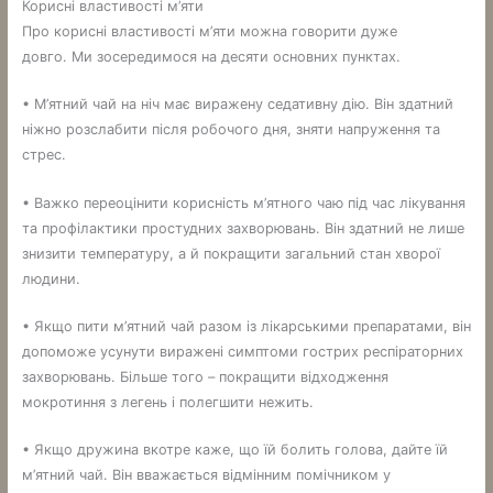
Корисні властивості м’яти
Про корисні властивості м’яти можна говорити дуже
довго. Ми зосередимося на десяти основних пунктах.
• М’ятний чай на ніч має виражену седативну дію. Він здатний
ніжно розслабити після робочого дня, зняти напруження та
стрес.
• Важко переоцінити корисність м’ятного чаю під час лікування
та профілактики простудних захворювань. Він здатний не лише
знизити температуру, а й покращити загальний стан хворої
людини.
• Якщо пити м’ятний чай разом із лікарськими препаратами, він
допоможе усунути виражені симптоми гострих респіраторних
захворювань. Більше того – покращити відходження
мокротиння з легень і полегшити нежить.
• Якщо дружина вкотре каже, що їй болить голова, дайте їй
м’ятний чай. Він вважається відмінним помічником у