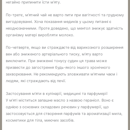
негайно припинити їсти м’яту.
По-третє, м’ятний чай не варто пити при вагітності та грудному
вигодовуванні. Хоча показання медиків у цьому питанні є
неоднозначними. Проте доведено, що ментол знижує здатність
організму матері виробляти молоко.
По-четверте, якщо ви страждаєте від варикозного розширення
вен або зниженого артеріального тиску, м’яту варто
виключити. При зниженні тонусу судин ця трава може
призвести до загострення будь-якого іншого хронічного
захворювання. Не рекомендують зловживати м’ятним чаєм і
людям, які страждають від печії.
Застосування м’яти в кулінарії, медицині та парфумерії
У м’яті міститься запашне масло з назвою гераніол. Воно є
однією з основних складових речовин у парфумерії, що
застосовується для створення парфумів та ароматизації мила,
косметики для тіла, миючих засобів.