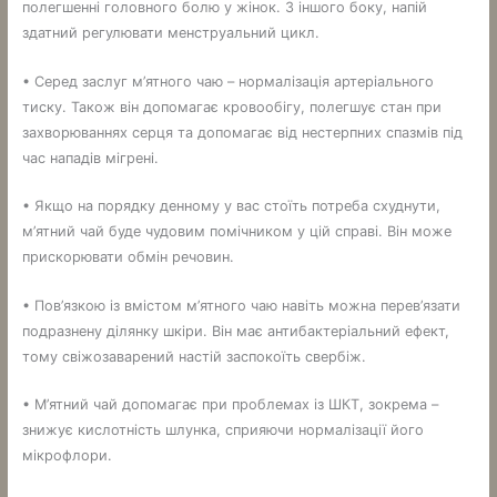
полегшенні головного болю у жінок. З іншого боку, напій
здатний регулювати менструальний цикл.
• Серед заслуг м’ятного чаю – нормалізація артеріального
тиску. Також він допомагає кровообігу, полегшує стан при
захворюваннях серця та допомагає від нестерпних спазмів під
час нападів мігрені.
• Якщо на порядку денному у вас стоїть потреба схуднути,
м’ятний чай буде чудовим помічником у цій справі. Він може
прискорювати обмін речовин.
• Пов’язкою із вмістом м’ятного чаю навіть можна перев’язати
подразнену ділянку шкіри. Він має антибактеріальний ефект,
тому свіжозаварений настій заспокоїть свербіж.
• М’ятний чай допомагає при проблемах із ШКТ, зокрема –
знижує кислотність шлунка, сприяючи нормалізації його
мікрофлори.