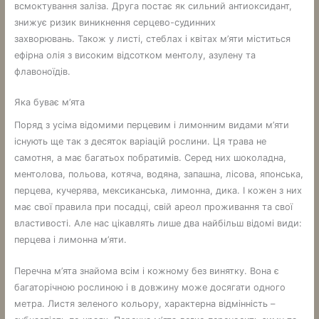
всмоктування заліза. Друга постає як сильний антиоксидант,
знижує ризик виникнення серцево-судинних
захворювань. Також у листі, стеблах і квітах м’яти міститься
ефірна олія з високим відсотком ментолу, азулену та
флавоноїдів.
Яка буває м’ята
Поряд з усіма відомими перцевим і лимонним видами м’яти
існують ще так з десяток варіацій рослини. Ця трава не
самотня, а має багатьох побратимів. Серед них шоколадна,
ментолова, польова, котяча, водяна, запашна, лісова, японська,
перцева, кучерява, мексиканська, лимонна, дика. І кожен з них
має свої правила при посадці, свій ареол проживання та свої
властивості. Але нас цікавлять лише два найбільш відомі види:
перцева і лимонна м’яти.
Перечна м’ята знайома всім і кожному без винятку. Вона є
багаторічною рослиною і в довжину може досягати одного
метра. Листя зеленого кольору, характерна відмінність –