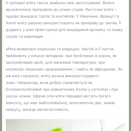
У кулінарії м’ята також знайшла своє застосування. Вона є
ароматичною приправою до різних страв. Листочки м’яти –
чудова прикраса тортів та коктейлів. У Німеччині, Франції та
Англії м’яту широко використовують як приправу до овочів. Її
додають у різні пряні суміші для покращення аромату та смаку
соусів та маринадів.
М’ята виявилася корисною та медицині. Настій із її листів
приймають у кількох випадках: при проблемах із зором, як
заспокійливий засіб, для зниження температури, при
шлунково-кишкових захворюваннях, і навіть як афродизіак. Як
ми вже говорили, м’яту можна використовувати і
зовні. Наприклад, вона добре справляється як
болезаспокійливий при ревматичних болях у суглобах і при
укусах комах. Ефірна олія м’яти перцевої містить багато
ментолу, що має знеболювальну, антисептичну дію, знімає
напругу, знижує метеочутливість.