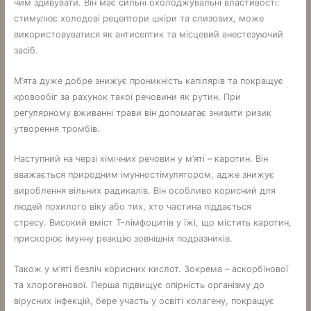
чим здивувати. Він має сильні охолоджувальні властивості:
стимулює холодові рецептори шкіри та слизових, може
використовуватися як антисептик та місцевий анестезуючий
засіб.
М’ята дуже добре знижує проникність капілярів та покращує
кровообіг за рахунок такої речовини як рутин. При
регулярному вживанні трави він допомагає знизити ризик
утворення тромбів.
Наступний на черзі хімічних речовин у м’яті – каротин. Він
вважається природним імунностімулятором, адже знижує
вироблення вільних радикалів. Він особливо корисний для
людей похилого віку або тих, хто частина піддається
стресу. Високий вміст T-лімфоцитів у їжі, що містить каротин,
прискорює імунну реакцію зовнішніх подразників.
Також у м’яті безліч корисних кислот. Зокрема – аскорбінової
та хлорогенової. Перша підвищує опірність організму до
вірусних інфекцій, бере участь у освіті колагену, покращує