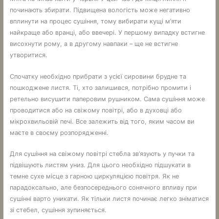
починають збирати. Підвищена вологість може негативно
вплинути на процес сушіння, тому вибирати кущі м’яти
найкраще або вранці, або ввечері. У першому випадку встигне
висохнути рому, а в другому навпаки – ще не встигне
утворитися.
Спочатку необхідно прибрати з усієї сировини брудне та
пошкоджене листя. Ті, хто залишився, потрібно промити і
ретельно висушити паперовим рушником. Сама сушіння може
проводитися або на свіжому повітрі, або в духовці або
мікрохвильовій печі. Все залежить від того, яким часом ви
маєте в своєму розпорядженні.
Для сушіння на свіжому повітрі стебла зв’язують у пучки та
підвішують листям униз. Для цього необхідно підшукати в
темне сухе місце з гарною циркуляцією повітря. Як не
парадоксально, але безпосереднього сонячного впливу при
сушінні варто уникати. Як тільки листя починає легко зніматися
зі стебел, сушіння зупиняється.