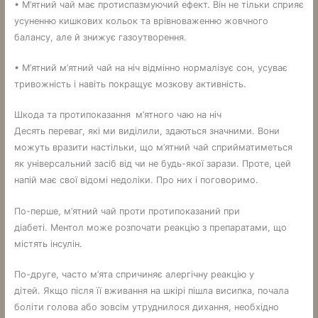
• М’ятний чай має протиспазмуючий ефект. Він не тільки сприяє
усуненню кишкових кольок та врівноваженню жовчного
балансу, але й знижує газоутворення.
• М’ятний м’ятний чай на ніч відмінно нормалізує сон, усуває
тривожність і навіть покращує мозкову активність.
Шкода та протипоказання
м’ятного чаю на ніч
Десять переваг, які ми виділили, здаються значними. Вони
можуть вразити настільки, що м’ятний чай сприйматиметься
як універсальний засіб від чи не будь-якої зарази. Проте, цей
напій має свої відомі недоліки. Про них і поговоримо.
По-перше, м’ятний чай проти протипоказаний при
діабеті. Ментол може розпочати реакцію з препаратами, що
містять інсулін.
По-друге, часто м’ята спричиняє алергічну реакцію у
дітей. Якщо після її вживання на шкірі пішла висипка, почала
боліти голова або зовсім утруднилося дихання, необхідно