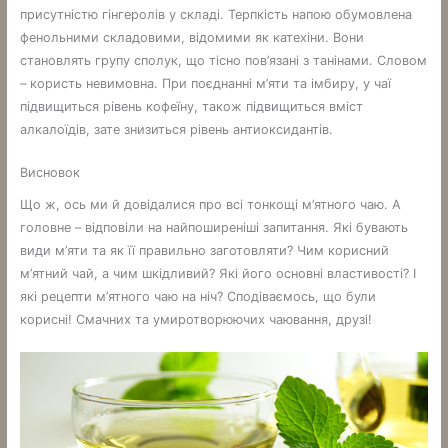
присутністю гінгеролів у складі. Терпкість напою обумовлена ​​
фенольними складовими, відомими як катехіни. Вони
становлять групу сполук, що тісно пов’язані з танінами. Словом
– користь невимовна. При поєднанні м’яти та імбиру, у чаї
підвищиться рівень кофеїну, також підвищиться вміст
алкалоїдів, зате знизиться рівень антиоксидантів.
Висновок
Що ж, ось ми й довідалися про всі тонкощі м’ятного чаю. А
головне – відповіли на найпоширеніші запитання. Які бувають
види м’яти та як її правильно заготовляти? Чим корисний
м’ятний чай, а чим шкідливий? Які його основні властивості? І
які рецепти м’ятного чаю на ніч? Сподіваємось, що були
корисні! Смачних та умиротворюючих чаювання, друзі!