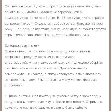
Сушіння у відкритій духовці проходить незрівнянно швидше –
всього 15-20 хвилин. Головне не переборщити з
температурою, адже при більш ніж 75 градусах листя втрачає
всі корисні якості. Сушена м’ята зберігається близько півтора
року. Щоб вона не втратила смаку, необхідно використовувати
герметичний контейнер зі скла, металу або пластику.
Заморожування м’яти
Основна властивість заморозки – продовжити термін
зберігання продукту без значної втрати його
властивостей. М’ята у замороженому вигляді чудово зберігає
свої неповторний смак та аромат. Для правильного
заморожування необхідно використовувати свіже листя без
пошкоджень і плям. Заморожувати м’яту можна кількома
способами:
• Цілим листям. Для початку занурюємо м’яту в прохолодну
воду, а потім даємо рушнику ввібрати всю вологу. Отримане
сухе чисте листя складаємо в скляну банку, щільно