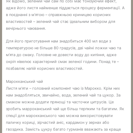
Як відомо, зелений чай сам по собі має тонізуючий ефект,
адже його листя найменше піддається процесу ферментації. А
в поєднанні з м’ятою – справжньою криницею корисних
властивостей – зелений чай стає ідеальним вибором для
вечірнього чаювання.
Для його приготування нам знадобиться 400 мл води з
температурою не більше 80 градусів, дві чайні ложки чаю та
м’ята до смаку. Головне не довести воду до кипіння, адже
окріп нівелює характерний смак зеленої години. Понад те –
позбавляє напій корисних властивостей.
Марокканський чай
Листя м’яти – головний компонент чаю із Марокко. Крім них
нам знадобляться, звичайно, вода, зелений чай та цукор. За
смаком можна додати прянощі та часточки цитрусів. Це
зробить марроканський чай ще більш терпким та багатим. Як
спеції для марокканського чаю можна використовувати
паличку кориці, зірчастий аніс, кардамон у зернах або
гвоздика. Замість цукру багато гурманів вважають за краще