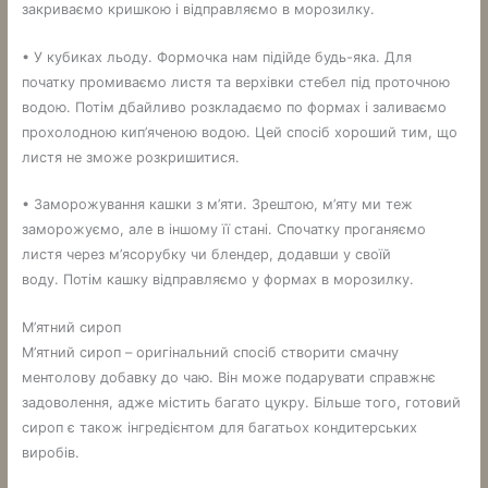
закриваємо кришкою і відправляємо в морозилку.
• У кубиках льоду. Формочка нам підійде будь-яка. Для
початку промиваємо листя та верхівки стебел під проточною
водою. Потім дбайливо розкладаємо по формах і заливаємо
прохолодною кип’яченою водою. Цей спосіб хороший тим, що
листя не зможе розкришитися.
• Заморожування кашки з м’яти. Зрештою, м’яту ми теж
заморожуємо, але в іншому її стані. Спочатку проганяємо
листя через м’ясорубку чи блендер, додавши у своїй
воду. Потім кашку відправляємо у формах в морозилку.
М’ятний сироп
М’ятний сироп – оригінальний спосіб створити смачну
ментолову добавку до чаю. Він може подарувати справжнє
задоволення, адже містить багато цукру. Більше того, готовий
сироп є також інгредієнтом для багатьох кондитерських
виробів.