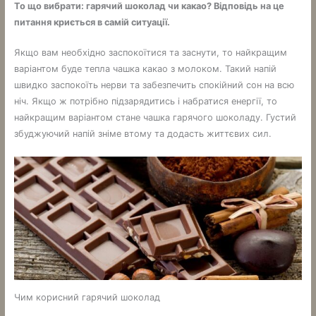
То що вибрати: гарячий шоколад чи какао? Відповідь на це
питання криється в самій ситуації.
Якщо вам необхідно заспокоїтися та заснути, то найкращим
варіантом буде тепла чашка какао з молоком. Такий напій
швидко заспокоїть нерви та забезпечить спокійний сон на всю
ніч. Якщо ж потрібно підзарядитись і набратися енергії, то
найкращим варіантом стане чашка гарячого шоколаду. Густий
збуджуючий напій зніме втому та додасть життєвих сил.
Чим корисний гарячий шоколад