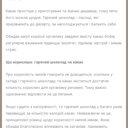
Какао простіше у приготуванні та значно дешевше, тому пити
його можна щодня. Гарячий шоколад – ласощі, які
прирівнюють до десерту, їм насолоджуються і балують себе.
Обидва напої корисні організму завдяки вмісту какао-бобів,
регулярне вживання підвищує імунітет, піднімає настрій і знімає
стрес.
Що корисніше: гарячий шоколад чи какао
Про корисність напоїв говорити не доводиться, оскільки у
складі і гарячого шоколаду та какао міститься достатня
кількість корисних для організму речовин. Тому важко
однозначно відповісти на це питання.
Якщо судити з калорійності, то гарячий шоколад у багато разів
перевищує за кількістю калорій какао. Незважаючи на це,
принципової різниці щодо корисності напоїв немає. Вони
обидва благотворно впливають на організм, піднімають