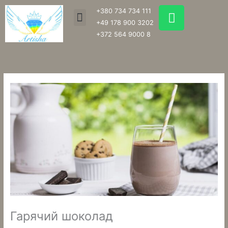
Перейти
W
+380 734 734 111
Menu
до
h
+49 178 900 3202
вмісту
a
+372 564 9000 8
t
s
a
p
p
Гарячий шоколад