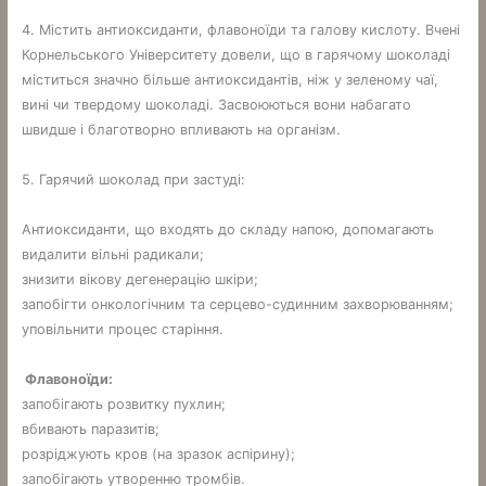
4. Містить антиоксиданти, флавоноїди та галову кислоту. Вчені
Корнельського Університету довели, що в гарячому шоколаді
міститься значно більше антиоксидантів, ніж у зеленому чаї,
вині чи твердому шоколаді. Засвоюються вони набагато
швидше і благотворно впливають на організм.
5. Гарячий шоколад при застуді:
Антиоксиданти, що входять до складу напою, допомагають
видалити вільні радикали;
знизити вікову дегенерацію шкіри;
запобігти онкологічним та серцево-судинним захворюванням;
уповільнити процес старіння.
Флавоноїди:
запобігають розвитку пухлин;
вбивають паразитів;
розріджують кров (на зразок аспірину);
запобігають утворенню тромбів.