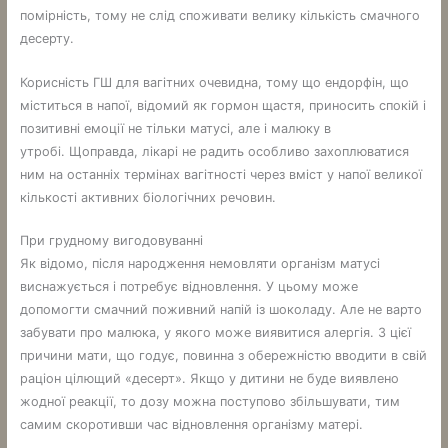
помірність, тому не слід споживати велику кількість смачного
десерту.
Корисність ГШ для вагітних очевидна, тому що ендорфін, що
міститься в напої, відомий як гормон щастя, приносить спокій і
позитивні емоції не тільки матусі, але і малюку в
утробі. Щоправда, лікарі не радить особливо захоплюватися
ним на останніх термінах вагітності через вміст у напої великої
кількості активних біологічних речовин.
При грудному вигодовуванні
Як відомо, після народження немовляти організм матусі
виснажується і потребує відновлення. У цьому може
допомогти смачний поживний напій із шоколаду. Але не варто
забувати про малюка, у якого може виявитися алергія. З цієї
причини мати, що годує, повинна з обережністю вводити в свій
раціон цілющий «десерт». Якщо у дитини не буде виявлено
жодної реакції, то дозу можна поступово збільшувати, тим
самим скоротивши час відновлення організму матері.