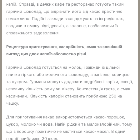
напій. Справді, в деяких кафе та ресторанах готують такий
гарячий шоколад, що відрізнити його від какао практично
неможливо. Подібні заклади заощаджують на інгредієнтах,
вводячи в оману відвідувачів, а головне, позбавляючи їх
справжнього задоволення.
Рецептура приготування, калорійність, смак та зовнішній
вигляд цих двох напоїв абсолютно різні.
Гарячий шоколад готується на молоці і завжди із цільної
плитки гіркого або молочного шоколаду, з ваніллю, корицею
та цукром. Гурмани можуть додавати подрібнені горіхи, спеції,
невелику кількість рому чи лікеру. Консистенція густа, а смак
насичений. Кількість калорій становить приблизно 250 на
чашку.
Для приготування какао використовується какао-порошок,
цукор, молоко чи вода. Напій рідкий та малокалорійний, тому
що в порошку практично не міститься какао-масел. В одній
порції приблизно 30 ккал.