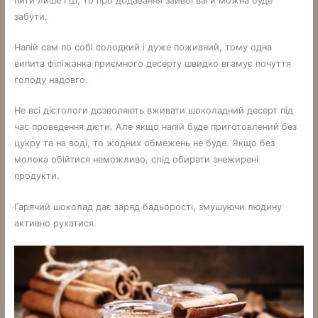
пити лише ГШ, то про додавання зайвої ваги можна буде
забути.
Напій сам по собі солодкий і дуже поживний, тому одна
випита філіжанка приємного десерту швидко вгамує почуття
голоду надовго.
Не всі дієтологи дозволяють вживати шоколадний десерт під
час проведення дієти. Але якщо напій буде приготовлений без
цукру та на воді, то жодних обмежень не буде. Якщо без
молока обійтися неможливо, слід обирати знежирені
продукти.
Гарячий шоколад дає заряд бадьорості, змушуючи людину
активно рухатися.