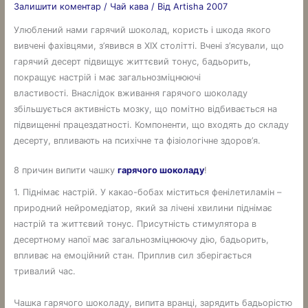
Залишити коментар
/
Чай кава
/ Від
Artisha 2007
Улюблений нами гарячий шоколад, користь і шкода якого
вивчені фахівцями, з’явився в XIX столітті. Вчені з’ясували, що
гарячий десерт підвищує життєвий тонус, бадьорить,
покращує настрій і має загальнозміцнюючі
властивості. Внаслідок вживання гарячого шоколаду
збільшується активність мозку, що помітно відбивається на
підвищенні працездатності. Компоненти, що входять до складу
десерту, впливають на психічне та фізіологічне здоров’я.
8 причин випити чашку
гарячого шоколаду
!
1. Піднімає настрій. У какао-бобах міститься фенілетиламін –
природний нейромедіатор, який за лічені хвилини піднімає
настрій та життєвий тонус. Присутність стимулятора в
десертному напої має загальнозміцнюючу дію, бадьорить,
впливає на емоційний стан. Приплив сил зберігається
тривалий час.
Чашка гарячого шоколаду, випита вранці, зарядить бадьорістю