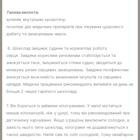
Галова кислота:
зупиняє внутрішню кровотечу;
посилює дію медичних препаратів при лікуванні цукрового
діабету та захворювань нирок.
6. Шоколад зміцнює судини та нормалізує роботу
серця. Завдяки корисним речовинам стабілізується та
знижується тиск, зміцнюються стінки судин, зводиться до
мінімуму ризик серцевих захворювань. Завдяки поліфенолам
знижується можливість виникнення інсультів та серцевих
нападів. Медичні працівники рекомендують випивати на день не
більше 2 чашок гарячого шоколаду.
7. Він бореться із зайвими кілограмами. У напої міститься
менше кілокалорій, ніж у цукрі, тому він рекомендований при
дієтичному харчуванні. Якщо з раціону виключити солодке, а
замість нього пити шоколад, кілограми не додаватимуться з
такою швидкістю. Напій сам по собі солодкий, тому незабаром