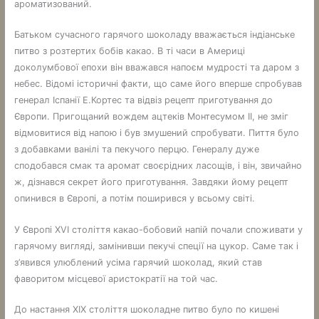
ароматизований.
Батьком сучасного гарячого шоколаду вважається індіанське
питво з розтертих бобів какао. В ті часи в Америці
доколумбової епохи він вважався напоєм мудрості та даром з
небес. Відомі історичні факти, що саме його вперше спробував
генерал Іспанії Е.Кортес та відвіз рецепт приготування до
Європи. Пригощаний вождем ацтеків Монтесумом II, не зміг
відмовитися від напою і був змушений спробувати. Пиття було
з добавками ванілі та пекучого перцю. Генералу дуже
сподобався смак та аромат своєрідних ласощів, і він, звичайно
ж, дізнався секрет його приготування. Завдяки йому рецепт
опинився в Європі, а потім поширився у всьому світі.
У Європі XVI століття какао-бобовий напій почали споживати у
гарячому вигляді, замінивши пекучі спеції на цукор. Саме так і
з’явився улюблений усіма гарячий шоколад, який став
фаворитом місцевої аристократії на той час.
До настання XIX століття шоколадне питво було по кишені