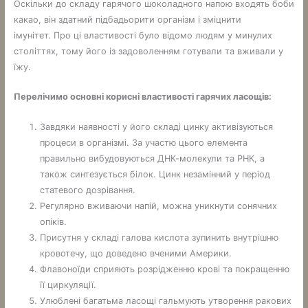
Оскільки до складу гарячого шоколадного напою входять боби
какао, він здатний підбадьорити організм і зміцнити
імунітет. Про ці властивості було відомо людям у минулих
століттях, тому його із задоволенням готували та вживали у
їжу.
Перелічимо основні корисні властивості гарячих ласощів:
Завдяки наявності у його складі цинку активізуються
процеси в організмі. За участю цього елемента
правильно вибудовуються ДНК-молекули та РНК, а
також синтезується білок. Цинк незамінний у період
статевого дозрівання.
Регулярно вживаючи напій, можна уникнути сонячних
опіків.
Присутня у складі галова кислота зупинить внутрішню
кровотечу, що доведено вченими Америки.
Флавоноїди сприяють розрідженню крові та покращенню
її циркуляції.
Улюблені багатьма ласощі гальмують утворення ракових