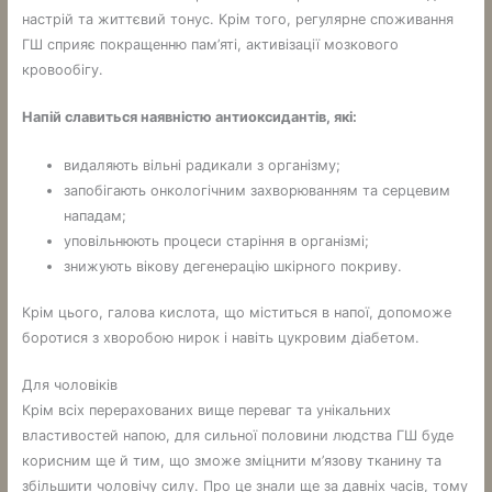
настрій та життєвий тонус. Крім того, регулярне споживання
ГШ сприяє покращенню пам’яті, активізації мозкового
кровообігу.
Напій славиться наявністю антиоксидантів, які:
видаляють вільні радикали з організму;
запобігають онкологічним захворюванням та серцевим
нападам;
уповільнюють процеси старіння в організмі;
знижують вікову дегенерацію шкірного покриву.
Крім цього, галова кислота, що міститься в напої, допоможе
боротися з хворобою нирок і навіть цукровим діабетом.
Для чоловіків
Крім всіх перерахованих вище переваг та унікальних
властивостей напою, для сильної половини людства ГШ буде
корисним ще й тим, що зможе зміцнити м’язову тканину та
збільшити чоловічу силу. Про це знали ще за давніх часів, тому