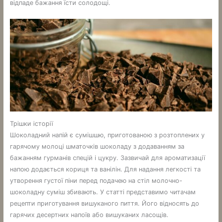
відпаде бажання їсти солодощі.
Трішки історії
Шоколадний напій є сумішшю, приготованою з розтоплених у
гарячому молоці шматочків шоколаду з додаванням за
бажанням гурманів спецій і цукру. Зазвичай для ароматизації
напою додається кориця та ванілін. Для надання легкості та
утворення густої піни перед подачею на стіл молочно-
шоколадну суміш збивають. У статті представимо читачам
рецепти приготування вишуканого пиття. Його відносять до
гарячих десертних напоїв або вишуканих ласощів.