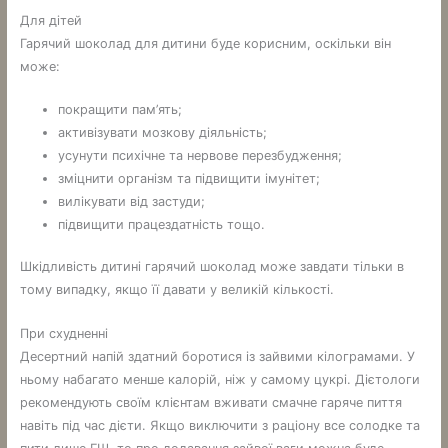
Для дітей
Гарячий шоколад для дитини буде корисним, оскільки він
може:
покращити пам’ять;
активізувати мозкову діяльність;
усунути психічне та нервове перезбудження;
зміцнити організм та підвищити імунітет;
вилікувати від застуди;
підвищити працездатність тощо.
Шкідливість дитині гарячий шоколад може завдати тільки в
тому випадку, якщо її давати у великій кількості.
При схудненні
Десертний напій здатний боротися із зайвими кілограмами. У
ньому набагато менше калорій, ніж у самому цукрі. Дієтологи
рекомендують своїм клієнтам вживати смачне гаряче пиття
навіть під час дієти. Якщо виключити з раціону все солодке та