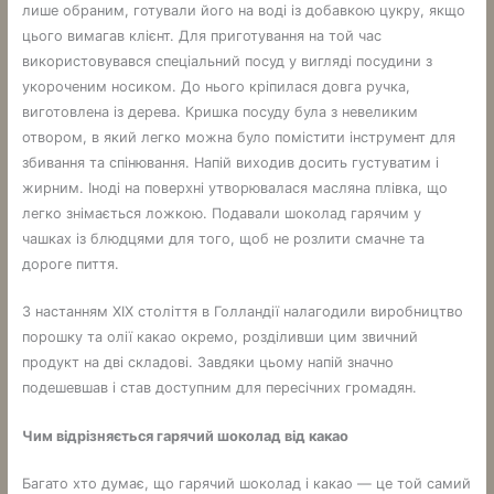
лише обраним, готували його на воді із добавкою цукру, якщо
цього вимагав клієнт. Для приготування на той час
використовувався спеціальний посуд у вигляді посудини з
укороченим носиком. До нього кріпилася довга ручка,
виготовлена ​​із дерева. Кришка посуду була з невеликим
отвором, в який легко можна було помістити інструмент для
збивання та спінювання. Напій виходив досить густуватим і
жирним. Іноді на поверхні утворювалася масляна плівка, що
легко знімається ложкою. Подавали шоколад гарячим у
чашках із блюдцями для того, щоб не розлити смачне та
дороге пиття.
З настанням XIX століття в Голландії налагодили виробництво
порошку та олії какао окремо, розділивши цим звичний
продукт на дві складові. Завдяки цьому напій значно
подешевшав і став доступним для пересічних громадян.
Чим відрізняється гарячий шоколад від какао
Багато хто думає, що гарячий шоколад і какао — це той самий