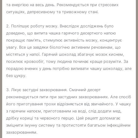
та енергією на весь день. Рекомендується при стресових
ситуаціях, депресивному та тривожному стані.
2. Поліпшує роботу мозку. Внаслідок досліджень було
доведено, що випита чашка гарячого десертного напою
покращує пам’ять, стимулює активність мозку, концентрує
увагу. Все це завдяки біологічно активним речовинам, що
містяться у напої. Гарячий шоколад збагачує мозок киснем,
посилює кровообіг, тому людина починає краще розуміти. За
порадою вчених у день потрібно випивати чашку шоколаду, але
без цукру.
3. Лікує застудні захворювання. Смачний десерт
рекомендується пити при застудних захворюваннях. Але спосіб
його приготування трохи відрізняється від звичайного. У чашку
з гарячим напоєм, приготованим на воді, слід додати мед,
дрібку кориці та червоного перцю. Цей рецепт допомагає
зміцнити імунну систему та протистояти багатьом інфекційним
захворюванням.