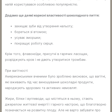
напій користувався особливою популярністю.
Додамо ще деякі корисні властивості шоколадного пиття:
захищає зуби від утворення нальоту;
бореться зі втомою;
усуває зморшки;
покращує роботу серця.
Крім того, флавоноїди, присутні в гарячих ласощах,
розріджують кров і не дають утворитися тромбам.
При вагітності
Американськими вченими було зроблено висновок, що вагітні,
які вживають під час виношування шоколадні продукти,
народжують здорових та активних немовлят.
Жири, білки і вуглеводи, що містяться в ньому, стають
джерелом життєвої енергії і гарного настрою, що благотворно
позначається на розвитку плоду. Але не варто забувати про