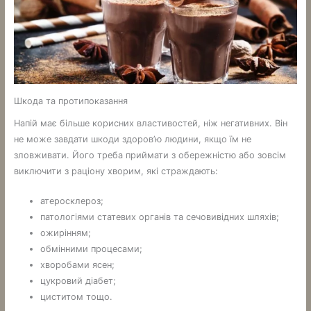
Шкода та протипоказання
Напій має більше корисних властивостей, ніж негативних. Він
не може завдати шкоди здоров’ю людини, якщо їм не
зловживати. Його треба приймати з обережністю або зовсім
виключити з раціону хворим, які страждають:
атеросклероз;
патологіями статевих органів та сечовивідних шляхів;
ожирінням;
обмінними процесами;
хворобами ясен;
цукровий діабет;
циститом тощо.