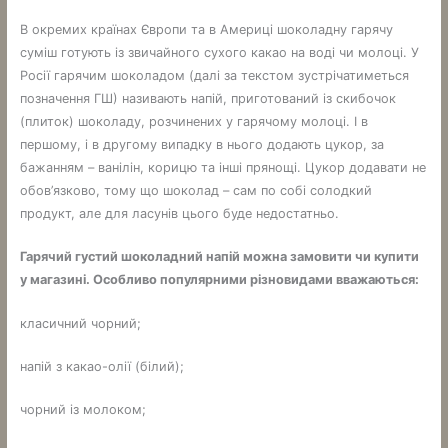
В окремих країнах Європи та в Америці шоколадну гарячу
суміш готують із звичайного сухого какао на воді чи молоці. У
Росії гарячим шоколадом (далі за текстом зустрічатиметься
позначення ГШ) називають напій, приготований із скибочок
(плиток) шоколаду, розчинених у гарячому молоці. І в
першому, і в другому випадку в нього додають цукор, за
бажанням – ванілін, корицю та інші прянощі. Цукор додавати не
обов’язково, тому що шоколад – сам по собі солодкий
продукт, але для ласунів цього буде недостатньо.
Гарячий густий шоколадний напій можна замовити чи купити
у магазині. Особливо популярними різновидами вважаються:
класичний чорний;
напій з какао-олії (білий);
чорний із молоком;