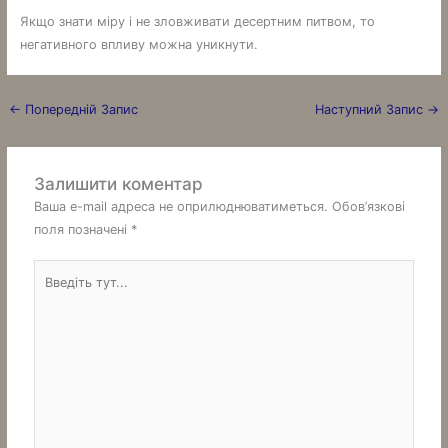
Якщо знати міру і не зловживати десертним питвом, то
негативного впливу можна уникнути.
←
Попередній Запис
Наступний Запис
→
Залишити коментар
Ваша e-mail адреса не оприлюднюватиметься.
Обов’язкові
поля позначені
*
Введіть
тут...