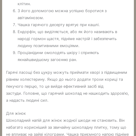
клітин.
З його допомогою можна успішно боротися з
авітамінозом.
Чашка гарячого десерту врятує при кашлі.
Ендорфін, що виділяється, або як його називають в
народі гормон щастя, підніме настрій і забезпечить
людину позитивними емоціями.
Проціанідини омолодять шкіру і сприяють
якнайшвидшому загоєнню ран.
Гарячі ласощі без цукру можуть приймати хворі з підвищеним
рівнем холестерину. Якщо до нього додати трохи кориці та
пекучого перцю, то це вийде ефективний засіб від
застуди. Головне, що гарячий шоколад не нашкодить здоров’ю,
а надасть людині сил.
Для жінок
Шоколадний напій для жінок жодної шкоди не становить. Він
набагато корисніший за звичайну шоколадну плитку, тому що
не впливає на зайві кілограми. Чашка приємного напою підніме