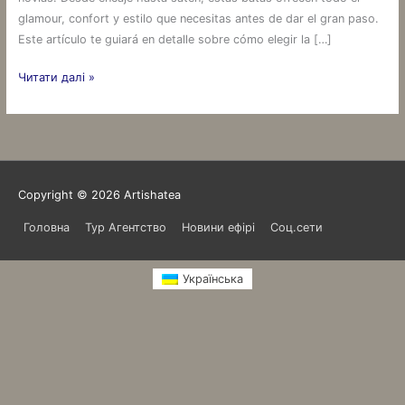
glamour, confort y estilo que necesitas antes de dar el gran paso.
Este artículo te guiará en detalle sobre cómo elegir la […]
Читати далі »
Copyright © 2026
Artishatea
Головна
Тур Агентство
Новини ефірі
Соц.сети
Українська