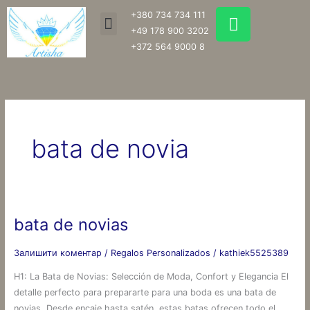
Перейти
W
+380 734 734 111
Menu
до
h
+49 178 900 3202
вмісту
a
+372 564 9000 8
t
s
a
p
p
bata de novia
bata de novias
bata
de
Залишити коментар
/
Regalos Personalizados
/
kathiek5525389
novias
H1: La Bata de Novias: Selección de Moda, Confort y Elegancia El
detalle perfecto para prepararte para una boda es una bata de
novias. Desde encaje hasta satén, estas batas ofrecen todo el