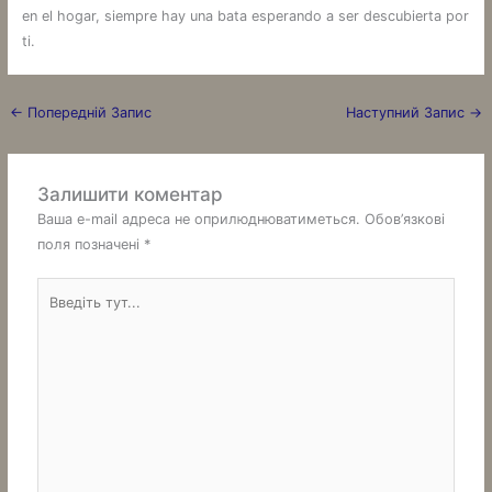
en el hogar, siempre hay una bata esperando a ser descubierta por
ti.
←
Попередній Запис
Наступний Запис
→
Залишити коментар
Ваша e-mail адреса не оприлюднюватиметься.
Обов’язкові
поля позначені
*
Введіть
тут...