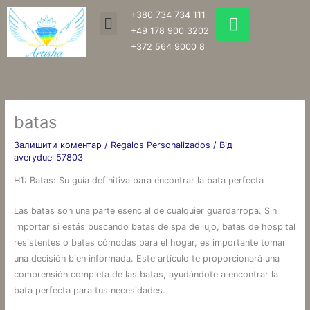
Перейти
W
+380 734 734 111
Menu
до
h
+49 178 900 3202
вмісту
a
+372 564 9000 8
t
s
a
p
batas
p
Залишити коментар
/
Regalos Personalizados
/ Від
averyduell57803
H1: Batas: Su guía definitiva para encontrar la bata perfecta
Las batas son una parte esencial de cualquier guardarropa. Sin
importar si estás buscando batas de spa de lujo, batas de hospital
resistentes o batas cómodas para el hogar, es importante tomar
una decisión bien informada. Este artículo te proporcionará una
comprensión completa de las batas, ayudándote a encontrar la
bata perfecta para tus necesidades.