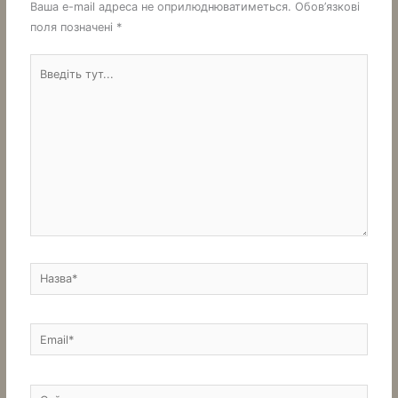
Ваша e-mail адреса не оприлюднюватиметься.
Обов’язкові
поля позначені
*
Введіть
тут...
Назва*
Email*
Сайт