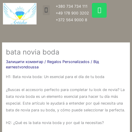
Перейти
W
+380 734 734 111
Menu
до
h
+49 178 900 3202
вмісту
a
+372 564 9000 8
t
s
a
p
bata novia boda
p
Залишити коментар
/
Regalos Personalizados
/ Від
earnestvondoussa
H1: Bata novia boda: Un esencial para el día de tu boda
¿Buscas el accesorio perfecto para completar tu look de novia? La
bata novia boda es un elemento esencial para hacer tu día más
especial. Este artículo le ayudará a entender por qué necesita una
bata de novia para su boda, y cómo puede seleccionar la perfecta.
H2: ¿Qué es la bata novia boda y por qué la necesitas?