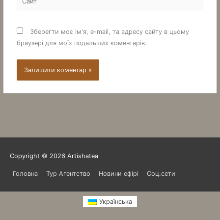
Зберегти моє ім'я, e-mail, та адресу сайту в цьому
браузері для моїх подальших коментарів.
Copyright © 2026
Artishatea
Головна
Тур Агентство
Новини ефірі
Соц.сети
Українська