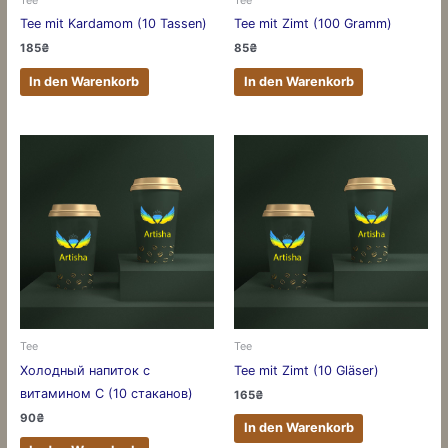
Tee mit Kardamom (10 Tassen)
Tee mit Zimt (100 Gramm)
185
₴
85
₴
In den Warenkorb
In den Warenkorb
Tee
Tee
Холодный напиток с
Tee mit Zimt (10 Gläser)
витамином С (10 стаканов)
165
₴
90
₴
In den Warenkorb