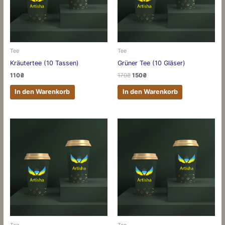
Tee
Tee
Kräutertee (10 Tassen)
Grüner Tee (10 Gläser)
110
₴
170
₴
150
₴
In den Warenkorb
In den Warenkorb
Tee
Tee