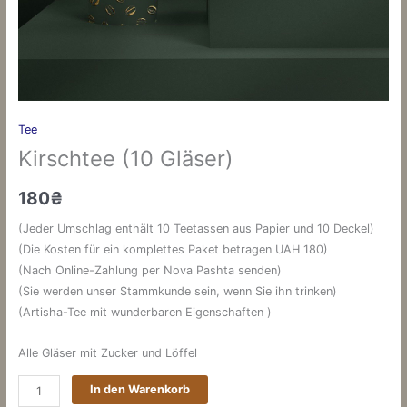
Tee
Kirschtee (10 Gläser)
180
₴
(Jeder Umschlag enthält 10 Teetassen aus Papier und 10 Deckel)
(Die Kosten für ein komplettes Paket betragen UAH 180)
(Nach Online-Zahlung per Nova Pashta senden)
(Sie werden unser Stammkunde sein, wenn Sie ihn trinken)
(Artisha-Tee mit wunderbaren Eigenschaften )
Alle Gläser mit Zucker und Löffel
In den Warenkorb