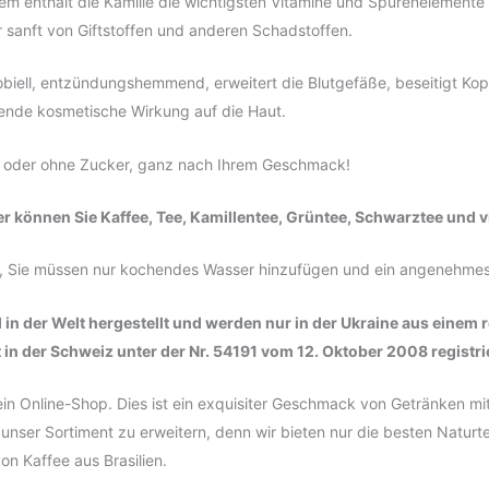
em enthält die Kamille die wichtigsten Vitamine und Spurenelemente 
er sanft von Giftstoffen und anderen Schadstoffen.
obiell, entzündungshemmend, erweitert die Blutgefäße, beseitigt Ko
gende kosmetische Wirkung auf die Haut.
t oder ohne Zucker, ganz nach Ihrem Geschmack!
er können Sie Kaffee, Tee, Kamillentee, Grüntee, Schwarztee und v
ter, Sie müssen nur kochendes Wasser hinzufügen und ein angenehme
n der Welt hergestellt und werden nur in der Ukraine aus einem r
t in der Schweiz unter der Nr. 54191 vom 12. Oktober 2008 registri
 ein Online-Shop. Dies ist ein exquisiter Geschmack von Getränken m
unser Sortiment zu erweitern, denn wir bieten nur die besten Naturt
n Kaffee aus Brasilien.