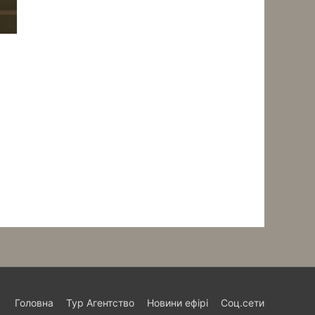
Головна
Тур Агентство
Новини ефірі
Соц.сети