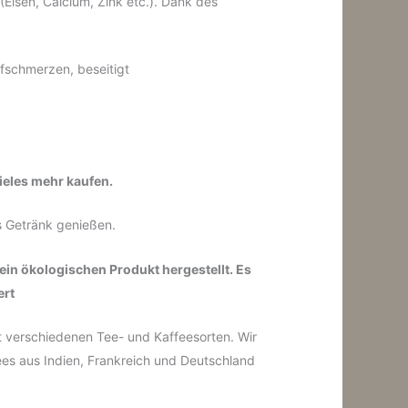
(Eisen, Calcium, Zink etc.). Dank des
pfschmerzen, beseitigt
ieles mehr kaufen.
s Getränk genießen.
ein ökologischen Produkt hergestellt. Es
ert
it verschiedenen Tee- und Kaffeesorten.
Wir
ees aus Indien, Frankreich und Deutschland