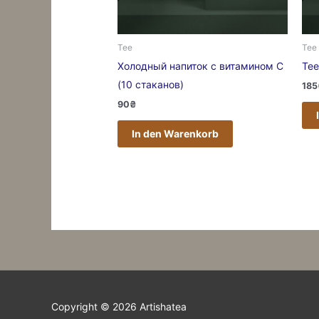
Tee
Tee
Холодный напиток с витамином С
Tee
(10 стаканов)
185
90
₴
In den Warenkorb
Copyright © 2026
Artishatea