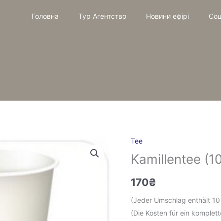
Головна
Тур Агентство
Новини ефірі
Соц
Tee
Kamillentee
Kamillentee (1
(10
Tassen)
170
₴
Menge
(Jeder Umschlag enthält 1
(Die Kosten für ein komple