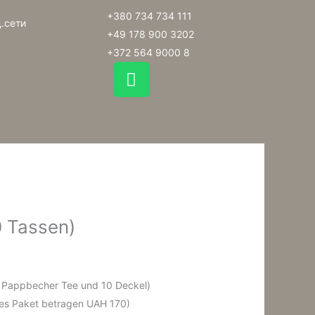
+380 734 734 111
.сети
+49 178 900 3202
+372 564 9000 8
W
h
a
t
s
a
p
p
0 Tassen)
0 Pappbecher Tee und 10 Deckel)
ttes Paket betragen UAH 170)