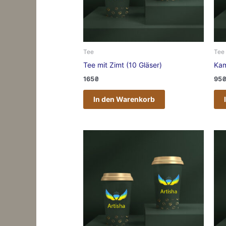
Tee
Tee
Tee mit Zimt (10 Gläser)
Kam
165
₴
95
In den Warenkorb