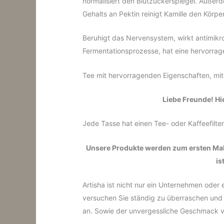
normalisiert den Blutzuckerspiegel. Außerd
Gehalts an Pektin reinigt Kamille den Körp
Beruhigt das Nervensystem, wirkt antimikr
Fermentationsprozesse, hat eine hervorra
Tee mit hervorragenden Eigenschaften, mi
Liebe Freunde!
Hi
Jede Tasse hat einen Tee- oder Kaffeefil
Unsere Produkte werden zum ersten Mal i
is
Artisha ist nicht nur ein Unternehmen oder
versuchen Sie ständig zu überraschen und 
an.
Sowie der unvergessliche Geschmack vo