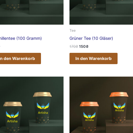
Tee
illentee (100 Gramm)
Grüner Tee (10 Gläser)
₴
170
₴
150
₴
In den Warenkorb
In den Warenkorb