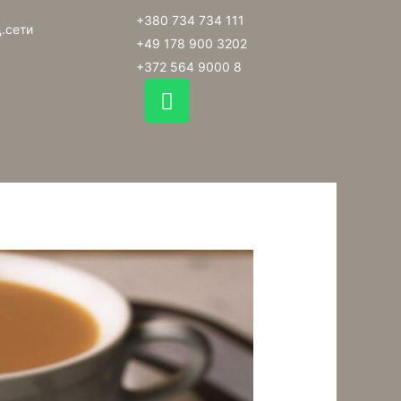
+380 734 734 111
.сети
+49 178 900 3202
+372 564 9000 8
W
h
a
t
s
a
p
p