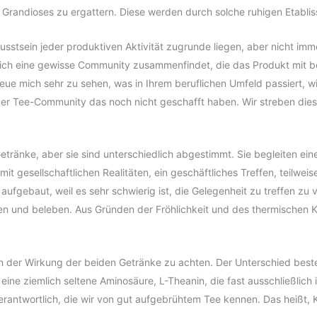
Grandioses zu ergattern. Diese werden durch solche ruhigen Etablis
wusstsein jeder produktiven Aktivität zugrunde liegen, aber nicht im
ich eine gewisse Community zusammenfindet, die das Produkt mit b
 freue mich sehr zu sehen, was in Ihrem beruflichen Umfeld passiert, 
 der Tee-Community das noch nicht geschafft haben. Wir streben dies 
etränke, aber sie sind unterschiedlich abgestimmt. Sie begleiten e
it gesellschaftlichen Realitäten, ein geschäftliches Treffen, teilwe
uf aufgebaut, weil es sehr schwierig ist, die Gelegenheit zu treffen z
men und beleben. Aus Gründen der Fröhlichkeit und des thermischen 
 in der Wirkung der beiden Getränke zu achten. Der Unterschied best
 eine ziemlich seltene Aminosäure, L-Theanin, die fast ausschließlich 
ntwortlich, die wir von gut aufgebrühtem Tee kennen. Das heißt, Ka