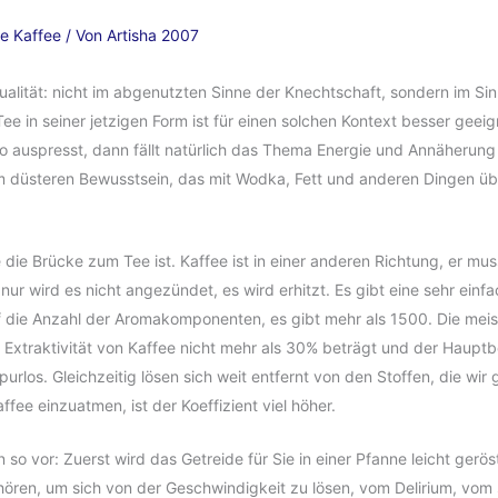
e Kaffee
/ Von
Artisha 2007
itualität: nicht im abgenutzten Sinne der Knechtschaft, sondern im S
 Tee in seiner jetzigen Form ist für einen solchen Kontext besser geei
o auspresst, dann fällt natürlich das Thema Energie und Annäherung 
düsteren Bewusstsein, das mit Wodka, Fett und anderen Dingen überfl
 die Brücke zum Tee ist. Kaffee ist in einer anderen Richtung, er mu
nur wird es nicht angezündet, es wird erhitzt. Es gibt eine sehr ein
 die Anzahl der Aromakomponenten, es gibt mehr als 1500. Die meis
die Extraktivität von Kaffee nicht mehr als 30% beträgt und der Haup
os. Gleichzeitig lösen sich weit entfernt von den Stoffen, die wir
e einzuatmen, ist der Koeffizient viel höher.
n so vor: Zuerst wird das Getreide für Sie in einer Pfanne leicht gerö
ören, um sich von der Geschwindigkeit zu lösen, vom Delirium, vom 