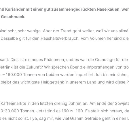
 und Koriander mit einer gut zusammengedrückten Nase kauen, we
im Geschmack.
sind sehr, sehr wenige. Aber der Trend geht weiter, weil wir uns all
 Dasselbe gilt für den Haushaltsverbrauch. Vom Volumen her sind die
essant. Dies ist ein neues Phänomen, und es war die Grundlage für die
Getränk ist die Zukunft? Wir sprechen über die Importmengen von t
 – 160.000 Tonnen von beiden wurden importiert. Ich bin mir sicher
 bleibt das wichtigste Heißgetränk in unserem Land und wird diese P
Kaffeemärkte in den letzten dreißig Jahren an. Am Ende der Sowjet
-30.000 Tonnen. Jetzt sind es 160 zu 160. Es stellt sich heraus, da
es nicht so ist. Ilya, sag mir, wie viel Gramm Getreide geht in einen L