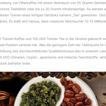
reitung von Filterkaffee mit einem Verbrauch von 55 Gramm Getreide
ckene Teeblätter oder bis zu 20 Gramm minderwertige. So werden a
lionen Tonnen eines fertigen Getränks namens „Tee“ gewonnen. Und 
änks. Es stellt sich heraus, dass russische Verbraucher 12-15 Millio
0 Tonnen Kaffee und 100.000 Tonnen Tee in die Ukraine gebracht we
e Position verloren hat. Was die geringere Zahl der Teeimporte im V
Erhöhung des durchschnittlichen Qualitätsniveaus des in unserem La
160.000 Chinesen, Ceylon , japanische und indische Teerohstoffe, wi
tark befreiter Inder.