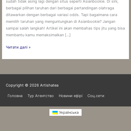
sudah tidak asing lagi dengan situs seperti Asianbookie. Di sini,
Asianbookie
berbagai pilihan taruhan dari berbagai pertandingan olahraga
ditawarkan dengan berbagai variasi odds. Tapi bagaimana cara
memilih taruhan yang menguntungkan di Asianbookie? Jangan
sampai salah langkah! Artikel ini akan membahas tips jitu yang bisa
membantu kamu memaksimalkan […]
Читати далі »
Copyright © 2026
Artishatea
Головна
Тур Агентство
Новини ефірі
Соц.сети
Українська