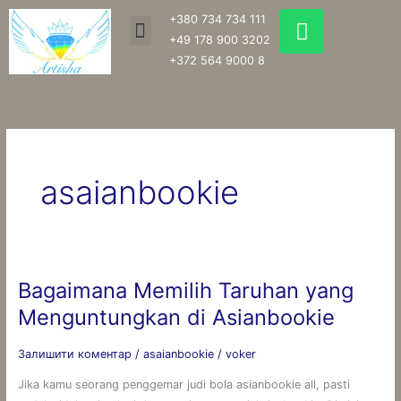
Перейти
W
+380 734 734 111
Menu
до
h
+49 178 900 3202
вмісту
a
+372 564 9000 8
t
s
a
p
p
asaianbookie
Bagaimana Memilih Taruhan yang
Bagaimana
Memilih
Menguntungkan di Asianbookie
Taruhan
yang
Залишити коментар
/
asaianbookie
/
voker
Menguntungkan
Jika kamu seorang penggemar judi bola asianbookie all, pasti
di