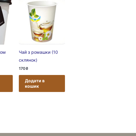
ном
Чай з ромашки (10
склянок)
170
₴
Додати в
кошик