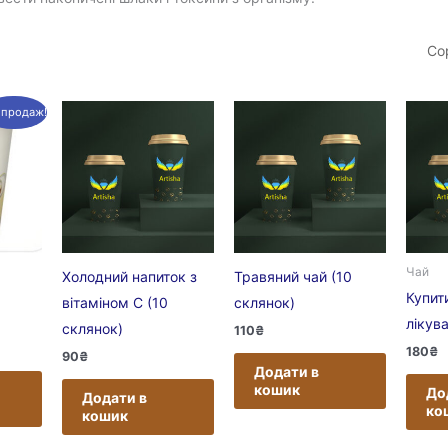
зпродаж!
Чай
Холодний напиток з
Травяний чай (10
Купит
вітаміном С (10
склянок)
лікув
склянок)
110
₴
180
₴
90
₴
Додати в
кошик
До
Додати в
ко
кошик