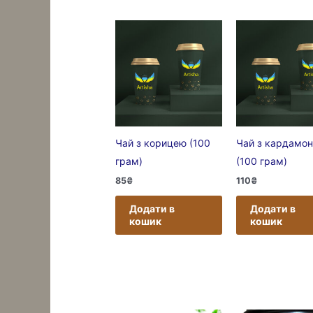
Чай з корицею (100
Чай з кардамо
грам)
(100 грам)
85
₴
110
₴
Додати в
Додати в
кошик
кошик