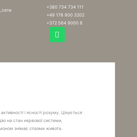
+380 734 734 111
.сети
+49 178 900 3202
+372 564 9000 8
W
h
a
t
s
a
p
p
активності і ясності розуму. Цінується
 дію на стан нервової системи,
амоном знімає спазми живота.