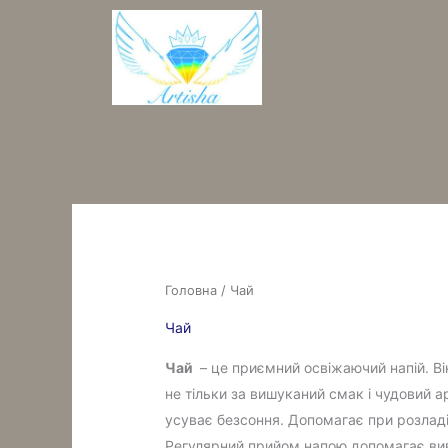
Перейти
до
вмісту
Головна
/ Чай
Чай
Чай
– це приємний освіжаючий напій. Ві
не тільки за вишуканий смак і чудовий ар
усуває безсоння. Допомагає при розладі
Регулярний прийом напою допомагає виве