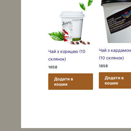
Чай з кардамо
Чай з корицею (10
(10 склянок)
склянок)
185
₴
165
₴
Додати в
Додати в
кошик
кошик