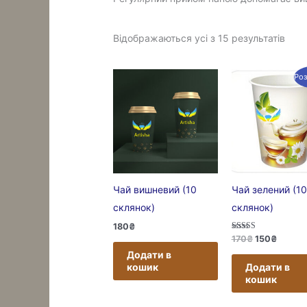
Відображаються усі з 15 результатів
Ро
Чай вишневий (10
Чай зелений (10
склянок)
склянок)
180
₴
Оцінено в
170
₴
150
₴
5.00
Додати в
з 5
Додати в
кошик
кошик