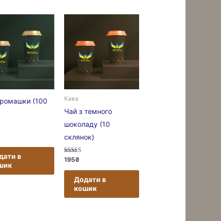
Кава
 ромашки (100
Чай з темного
шоколаду (10
 в
склянок)
дати в
Оцінено в
195
₴
шик
5.00
з 5
Додати в
кошик