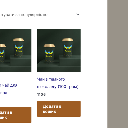
Чай з темного
и чай для
шоколаду (100 грам)
ання
110
₴
Додати в
кошик
дати в
шик