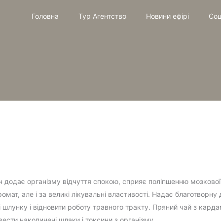
Головна
Тур Агентство
Новини ефірі
Соц
н додає організму відчуття спокою, сприяє поліпшенню мозкової 
омат, але і за великі лікувальні властивості. Надає благотворну
 шлунку і відновити роботу травного тракту. Пряний чай з кард
сти накопичені шлаки і токсини з організму.